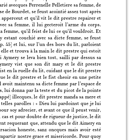
ié avecques Perrenelle Pelletiere sa femme, de
se de Bourdet, se feust acointié assez tost après
apperceut et qu’il vit le dit prestre repairer et
avec sa femme, il lui gecteroit l’arme du corps.
 femme, qu’il feist de lui ce qu’il vouldroit. Et
ry estant couchié avec sa dicte femme, se feust
[p. 45]
et lui, sur l’un des bors du lit, parloient
 elle et trouva à la main le dit prestre qui estoit
i Aymery se leva bien tost, sailli par dessus sa
Aymery vist que son dit mary et le dit prestre
ist en la ruelle du lit, cuidant que le dit prestre
e le dit prestre et le fist cheoir en une petite
’il avoit maintenu sa dicte femme par l’espace de
s, lui donna par la teste et du picot de la pointe
rappé] illecques, le dit prestre manda sa mere et
 telles parolles : « Dieu lui pardoinst que je lui
pour soy adrecier, et avant ce que il peust venir,
 cas et pour doubte de rigueur de justice, le dit
ent requerant que, attendu que le dit Aimery en
rsacion honeste, sanz oncques mais avoir esté
 impartir nostre grace et misericorde. Pour quoy