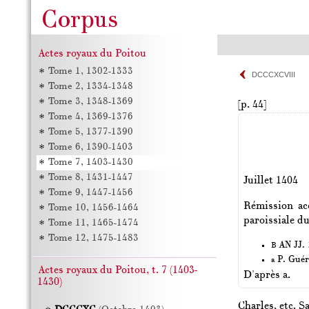
Actes royaux du Poitou
Tome 1, 1302-1333
DCCCXCVIII
Tome 2, 1334-1348
Tome 3, 1348-1369
[p. 44]
Tome 4, 1369-1376
Tome 5, 1377-1390
Tome 6, 1390-1403
Tome 7, 1403-1430
Tome 8, 1431-1447
Juillet 1404
Tome 9, 1447-1456
Rémission ac
Tome 10, 1456-1464
paroissiale du
Tome 11, 1465-1474
Tome 12, 1475-1483
AN JJ. 1
B
P. Guér
a
Actes royaux du Poitou, t. 7 (1403-
D'après a.
1430)
Charles, etc. S