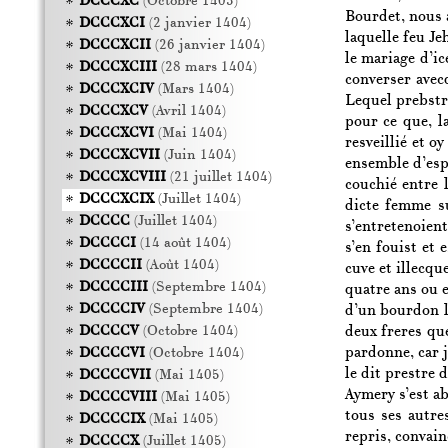
DCCCXC
(Octobre 1403)
Bourdet, nous 
DCCCXCI
(2 janvier 1404)
laquelle feu Je
DCCCXCII
(26 janvier 1404)
le mariage d’ic
DCCCXCIII
(28 mars 1404)
converser avecq
DCCCXCIV
(Mars 1404)
Lequel prebstre
DCCCXCV
(Avril 1404)
pour ce que, l
DCCCXCVI
(Mai 1404)
resveillié et o
DCCCXCVII
(Juin 1404)
ensemble d’esp
DCCCXCVIII
(21 juillet 1404)
couchié entre l
DCCCXCIX
(Juillet 1404)
dicte femme su
DCCCC
(Juillet 1404)
s’entretenoient,
DCCCCI
(14 août 1404)
s’en fouist et 
DCCCCII
(Août 1404)
cuve et illecqu
DCCCCIII
(Septembre 1404)
quatre ans ou e
DCCCCIV
(Septembre 1404)
d’un bourdon le
deux freres que
DCCCCV
(Octobre 1404)
pardonne, car j
DCCCCVI
(Octobre 1404)
le dit prestre 
DCCCCVII
(Mai 1405)
Aymery s’est a
DCCCCVIII
(Mai 1405)
tous ses autre
DCCCCIX
(Mai 1405)
repris, convain
DCCCCX
(Juillet 1405)