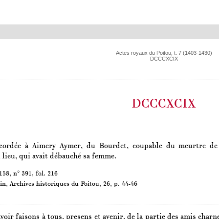
Actes royaux du Poitou, t. 7 (1403-1430)
DCCCXCIX
DCCCXCIX
cordée à Aimery Aymer, du Bourdet, coupable du meurtre de J
 lieu, qui avait débauché sa femme.
58, n° 391, fol. 216
in,
Archives historiques du Poitou
, 26, p. 44-46
avoir faisons à tous, presens et avenir, de la partie des amis char