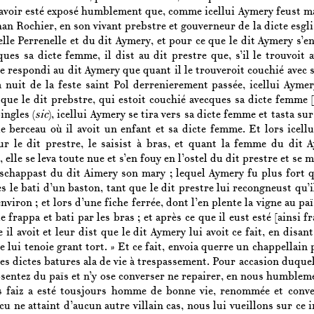
avoir esté exposé humblement que, comme icellui Aymery feust mar
han Rochier, en son vivant prebstre et gouverneur de la dicte esgli
elle Perrenelle et du dit Aymery, et pour ce que le dit Aymery s’en 
ues sa dicte femme, il dist au dit prestre que, s’il le trouvoit 
 respondi au dit Aymery que quant il le trouveroit couchié avec sa
a nuit de la feste saint Pol derrenierement passée, icellui Ayme
y que le dit prebstre, qui estoit couchié avecques sa dicte femme
ingles (
sic
), icellui Aymery se tira vers sa dicte femme et tasta sur
e berceau où il avoit un enfant et sa dicte femme. Et lors icellu
r le dit prestre, le saisist à bras, et quant la femme du dit 
 elle se leva toute nue et s’en fouy en l’ostel du dit prestre et se m
eschappast du dit Aimery son mary ; lequel Aymery fu plus fort qu
es le bati d’un baston, tant que le dit prestre lui recongneust qu
nviron ; et lors d’une fiche ferrée, dont l’en plente la vigne au paï
 frappa et bati par les bras ; et après ce que il eust esté [ainsi f
 il avoit et leur dist que le dit Aymery lui avoit ce fait, en disant
e lui tenoie grant tort. » Et ce fait, envoia querre un chappellain 
des dictes batures ala de vie à trespassement. Pour accasion duquel
bsentez du païs et n’y ose converser ne repairer, en nous humblem
s faiz a esté tousjours homme de bonne vie, renommée et conve
cu ne attaint d’aucun autre villain cas, nous lui vueillons sur ce