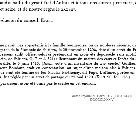
 audit bailli du grant fief d’Aulnis et à tous nos autres justiciers
et seize, et de nostre regne le
xxxvii
.
e
 relacion du conseil. Erart.
 paraît pas appartenir à la famille bourgeoise, ou de noblesse récente, qu
garde de la Monnaie de Poitiers, le 29 novembre 1404, date d’un arrêt du P
esseur audit office, celui-ci prétendant en avoir été dépossédé sans motif
ip. de Poitiers, G. 7 et J. 541) ; lieutenant du maître des eaux et forêts 
alité, le 6 juin 1413. (
Idem
, cote d’un inventaire du
xvi
siècle.) Guilla
e
ment Boudaut, était en contestation, au sujet d’une maison sise à Poitier
 avait été femme de feu Nicolas Parthenay, dit Pape. L’affaire, portée en
rs, fut réglée par un arrêt de partage du 25 mai 1420. (X
9190, fol. 128.)
1a
raissent avoir été omis par le scribe en cet endroit.
Actes royaux du Poitou, t. 7 (1403-1430)
DCCCCLXXXIV