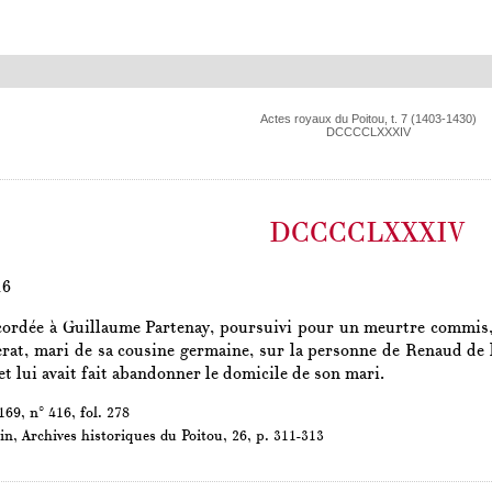
Actes royaux du Poitou, t. 7 (1403-1430)
DCCCCLXXXIV
DCCCCLXXXIV
16
ordée à Guillaume Partenay, poursuivi pour un meurtre commis, 
rat, mari de sa cousine germaine, sur la personne de Renaud de l
t lui avait fait abandonner le domicile de son mari.
69, n° 416, fol. 278
in,
Archives historiques du Poitou
, 26, p. 311-313