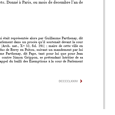
, etc. Donné à Paris, ou mois de decembre l’an de
i était représentée alors par Guillaume Parthenay, dit
arlement dans un procès qu’il soutenait devant la cour
 (Arch. nat., X
52, fol. 291) ; maire de cette ville en
1a
du duc de Berry en Poitou, suivant un mandement par lui
ume Parthenay, dit Pape, tant pour lui que pour Jean
s, contre Simon Grippon, se prétendant héritier de sa
 appel du bailli des Exemptions à la cour de Parlement
DCCCCLXXXV