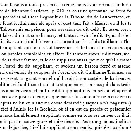
avoir faisons à tous, presens et avenir, nous avoir receue l’umbl
e de Jehannot Garderat,
[p. 312]
sa cousine germaine, se feust fo
pechié et adultere Regnault de la Taboue, dit de Laubertiere, et a
t feust icellui mari alé après et eust tant fait à Mausé, où il les 
Taboue mis en prison, pour occasion du dit delit. Et assez tost a
et laissa du tout son dit mary, et tantost revint le dit Regnault d
isoit, et ainsi qu’il fu venu et soupoit en l’ostel de Guillaume T
it suppliant, qui lors estoit tavernier, et dist au dit mari qui sou
2
ou paroles semblables en effect. Et tantost après le dit mari, meu
et de sa dicte femme, et le dit suppliant aussi, pour ce qu’elle est
e l’ostel du dit suppliant, et avoient un baston ferré et atten
sa, qui venoit de soupper de l’ostel du dit Guillaume Thomas, com
i osterent un grant coustel qu’il avoit à son costé et le batirent 
t mari du dit cousteau, et tant que mort s’en ensuy dedans trois 
ns a ou environ, et en fu le dit suppliant mis en prison et après de
t meuz de juste doleur, et que partie fu contentée ne n’en deman
depuis ne lui en a aucune chose demandé jusques a n’a nagaires (
 fief d’Aulnis lez la Rochele, où il en est en procès et prisonni
n nous humblement suppliant, comme en tous ses autres cas il ait 
ce impartir nostre grace et misericorde. Pour quoy nous, inclina
ueur de justice, à icellui suppliant avons remis, quicté et pardo