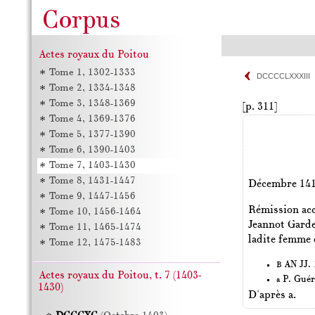
Actes royaux du Poitou
Tome 1, 1302-1333
DCCCCLXXXIII
Tome 2, 1334-1348
Tome 3, 1348-1369
[p. 311]
Tome 4, 1369-1376
Tome 5, 1377-1390
Tome 6, 1390-1403
Tome 7, 1403-1430
Tome 8, 1431-1447
Décembre 14
Tome 9, 1447-1456
Rémission acc
Tome 10, 1456-1464
Jeannot Garde
Tome 11, 1465-1474
ladite femme e
Tome 12, 1475-1483
AN JJ. 1
B
Actes royaux du Poitou, t. 7 (1403-
P. Guér
a
1430)
D'après a.