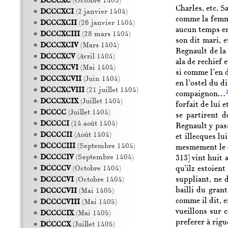
DCCCXC
(Octobre 1403)
Charles, etc. S
DCCCXCI
(2 janvier 1404)
comme la femm
DCCCXCII
(26 janvier 1404)
aucun temps en 
DCCCXCIII
(28 mars 1404)
son dit mari, e
DCCCXCIV
(Mars 1404)
Regnault de la 
DCCCXCV
(Avril 1404)
ala de rechief 
DCCCXCVI
(Mai 1404)
si comme l’en d
DCCCXCVII
(Juin 1404)
en l’ostel du d
DCCCXCVIII
(21 juillet 1404)
compaignon…
DCCCXCIX
(Juillet 1404)
forfait de lui 
DCCCC
(Juillet 1404)
se partirent d
DCCCCI
(14 août 1404)
Regnault y pas
DCCCCII
(Août 1404)
et illecques lu
DCCCCIII
(Septembre 1404)
mesmement le di
DCCCCIV
(Septembre 1404)
313]
vint huit a
qu’ilz estoien
DCCCCV
(Octobre 1404)
suppliant, ne 
DCCCCVI
(Octobre 1404)
bailli du grant
DCCCCVII
(Mai 1405)
comme il dit, e
DCCCCVIII
(Mai 1405)
vueillons sur 
DCCCCIX
(Mai 1405)
preferer à rig
DCCCCX
(Juillet 1405)