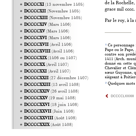
de la Rochelle,
DCCCCXI
(13 novembre 1405)
grace mil
cccc.
DCCCCXII
(Novembre 1405)
DCCCCXIII
(Novembre 1405)
Par le roy, à la
DCCCCXIV
(Mars 1406)
DCCCCXV
(Mars 1406)
DCCCCXVI
(Mars 1406)
DCCCCXVII
(Avril 1406)
1
Ce personnage ne
Pape ou le Pape, 
DCCCCXVIII
(Avril 1406)
contre son prédéc
DCCCCXIX
(1406 ou 1407)
1411 (Arch. munic
donné en cette qu
DCCCCXX
(Avril 1407)
Chevalier et Clé
DCCCCXXI
(Avril 1407)
sœur Guyonne, qui
siégeant à Poitie
DCCCCXXII
(27 décembre 1407)
2
Quelques mots pa
DCCCCXXIII
(13 avril 1408)
DCCCCXXIV
(26 avril 1408)
DCCCCLXXXIII
DCCCCXXV
(19 mai 1408)
DCCCCXXVI
(18 juin 1408)
DCCCCXXVII
(Juin 1408)
DCCCCXXVIII
(Août 1408)
DCCCCXXIX
(Août 1408)
DCCCCXXX
(Septembre 1408,