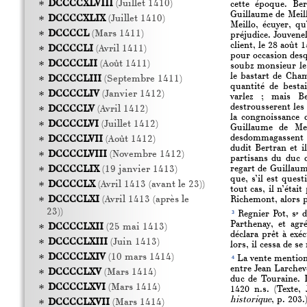
DCCCCXLVIII
(Juillet 1410)
cette époque. Ber
Guillaume de Meill
DCCCCXLIX
(Juillet 1410)
Meillo, écuyer, qu
DCCCCL
(Mars 1411)
préjudice. Jouvenel
client, le 28 août 
DCCCCLI
(Avril 1411)
pour occasion desq
DCCCCLII
(Août 1411)
soubz monsieur le 
le bastart de Cham
DCCCCLIII
(Septembre 1411)
quantité de bestai
DCCCCLIV
(Janvier 1412)
varlez ; mais Be
destrousserent les
DCCCCLV
(Avril 1412)
la congnoissance 
DCCCCLVI
(Juillet 1412)
Guillaume de Me
desdommagassent s
DCCCCLVII
(Août 1412)
dudit Bertran et i
DCCCCLVIII
(Novembre 1412)
partisans du duc 
regart de Guillaum
DCCCCLIX
(19 janvier 1413)
que, s’il est ques
DCCCCLX
(Avril 1413 (avant le 23))
tout cas, il n’étai
DCCCCLXI
(Avril 1413 (après le
Richemont, alors pr
23))
3
Regnier Pot, s
de
r
Parthenay, et agr
DCCCCLXII
(25 mai 1413)
déclara prêt à exéc
DCCCCLXIII
(Juin 1413)
lors, il cessa de s
DCCCCLXIV
(10 mars 1414)
4
La vente mentionn
entre Jean Larchev
DCCCCLXV
(Mars 1414)
duc de Touraine. L
DCCCCLXVI
(Mars 1414)
1420 n.s. (Texte,
historique
, p. 203.
DCCCCLXVII
(Mars 1414)