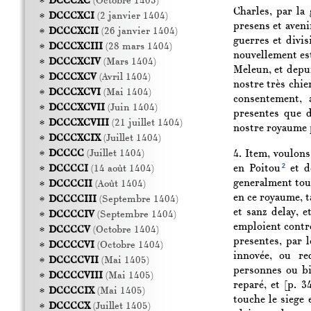
DCCCXC
(Octobre 1403)
Charles, par la
DCCCXCI
(2 janvier 1404)
presens et aven
DCCCXCII
(26 janvier 1404)
guerres et divi
DCCCXCIII
(28 mars 1404)
nouvellement es
DCCCXCIV
(Mars 1404)
Meleun, et depui
DCCCXCV
(Avril 1404)
nostre très chi
DCCCXCVI
(Mai 1404)
consentement, 
DCCCXCVII
(Juin 1404)
presentes que d
DCCCXCVIII
(21 juillet 1404)
nostre royaume 
DCCCXCIX
(Juillet 1404)
4. Item, voulons
DCCCC
(Juillet 1404)
2
en Poitou
et d
DCCCCI
(14 août 1404)
generalment tous
DCCCCII
(Août 1404)
en ce royaume, t
DCCCCIII
(Septembre 1404)
et sanz delay, e
DCCCCIV
(Septembre 1404)
emploient contre
DCCCCV
(Octobre 1404)
presentes, par 
DCCCCVI
(Octobre 1404)
innovée, ou re
DCCCCVII
(Mai 1405)
personnes ou bi
DCCCCVIII
(Mai 1405)
reparé, et
[p. 3
DCCCCIX
(Mai 1405)
touche le siege 
DCCCCX
(Juillet 1405)