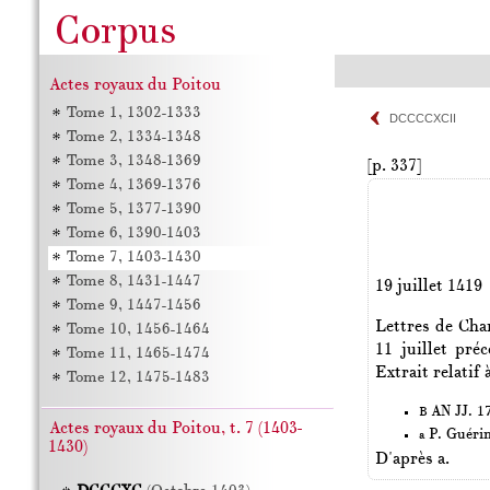
Actes royaux du Poitou
Tome 1, 1302-1333
DCCCCXCII
Tome 2, 1334-1348
Tome 3, 1348-1369
[p. 337]
Tome 4, 1369-1376
Tome 5, 1377-1390
Tome 6, 1390-1403
Tome 7, 1403-1430
Tome 8, 1431-1447
19 juillet 1419
Tome 9, 1447-1456
Lettres de Char
Tome 10, 1456-1464
11 juillet pré
Tome 11, 1465-1474
Extrait relatif 
Tome 12, 1475-1483
AN JJ. 17
B
Actes royaux du Poitou, t. 7 (1403-
P. Guéri
a
1430)
D'après a.