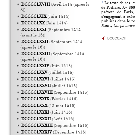
5
Le texte de ces le
DCCCCLXVIII
(Avril 1414 (après le
de Poitiers, X
8604
1a
8))
prévôté de Paris,
DCCCCLXIX
(Juin 1414)
s’engageant à exéc
publiées dans le r
DCCCCLXX
(Juin 1414)
Mont,
Corps unive
DCCCCLXXI
(Septembre 1414
(avant le 16))
DCCCCXCII
DCCCCLXXII
(Septembre 1414
(après le 16))
DCCCCLXXIII
(Septembre 1414
(après le 16))
DCCCCLXXIV
(Juin 1415)
DCCCCLXXV
(Juillet 1415)
DCCCCLXXVI
(Juillet 1415)
DCCCCLXXVII
(Juillet 1415)
DCCCCLXXVIII
(Septembre 1415)
DCCCCLXXIX
(Février 1416)
DCCCCLXXX
(13 mai 1416)
DCCCCLXXXI
(Juin 1416)
DCCCCLXXXII
(Août 1416)
DCCCCLXXXIII
(Septembre 1416)
DCCCCLXXXIV
(Décembre 1416)