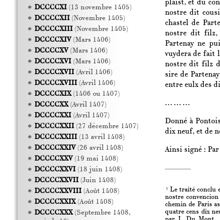
plaist, et du co
DCCCCXI
(13 novembre 1405)
nostre dit cous
DCCCCXII
(Novembre 1405)
chastel de Part
DCCCCXIII
(Novembre 1405)
nostre dit filz
DCCCCXIV
(Mars 1406)
Partenay ne pui
DCCCCXV
(Mars 1406)
vuydera de fait 
DCCCCXVI
(Mars 1406)
nostre dit filz 
DCCCCXVII
(Avril 1406)
sire de Partenay
DCCCCXVIII
(Avril 1406)
entre eulx des di
DCCCCXIX
(1406 ou 1407)
… … …
DCCCCXX
(Avril 1407)
DCCCCXXI
(Avril 1407)
Donné à Pontoise
DCCCCXXII
(27 décembre 1407)
dix neuf, et de 
DCCCCXXIII
(13 avril 1408)
DCCCCXXIV
(26 avril 1408)
Ainsi signé : Par 
DCCCCXXV
(19 mai 1408)
DCCCCXXVI
(18 juin 1408)
DCCCCXXVII
(Juin 1408)
1
Le traité conclu e
DCCCCXXVIII
(Août 1408)
nostre convencion 
DCCCCXXIX
(Août 1408)
chemin de Paris as
quatre cens dix neu
DCCCCXXX
(Septembre 1408,
par J. Du Mont,