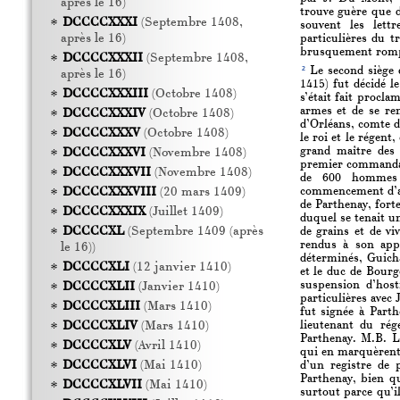
après le 16)
trouve guère que d
DCCCCXXXI
(Septembre 1408,
souvent les lettr
après le 16)
particulières du tr
brusquement rompu
DCCCCXXXII
(Septembre 1408,
2
Le second siège d
après le 16)
1415) fut décidé l
DCCCCXXXIII
(Octobre 1408)
s’était fait procla
armes et de se ren
DCCCCXXXIV
(Octobre 1408)
d’Orléans, comte d
DCCCCXXXV
(Octobre 1408)
le roi et le régent
grand maître des 
DCCCCXXXVI
(Novembre 1408)
premier commandai
DCCCCXXXVII
(Novembre 1408)
de 600 hommes d
commencement d’avr
DCCCCXXXVIII
(20 mars 1409)
de Parthenay, forte
DCCCCXXXIX
(Juillet 1409)
duquel se tenait u
DCCCCXL
(Septembre 1409 (après
de grains et de vi
rendus à son app
le 16))
déterminés, Guicha
DCCCCXLI
(12 janvier 1410)
et le duc de Bourg
suspension d’hosti
DCCCCXLII
(Janvier 1410)
particulières avec
DCCCCXLIII
(Mars 1410)
fut signée à Parth
lieutenant du ré
DCCCCXLIV
(Mars 1410)
Parthenay. M.B. Le
DCCCCXLV
(Avril 1410)
qui en marquèrent 
DCCCCXLVI
(Mai 1410)
d’un registre de 
Parthenay, bien qu
DCCCCXLVII
(Mai 1410)
surtout parce qu’i