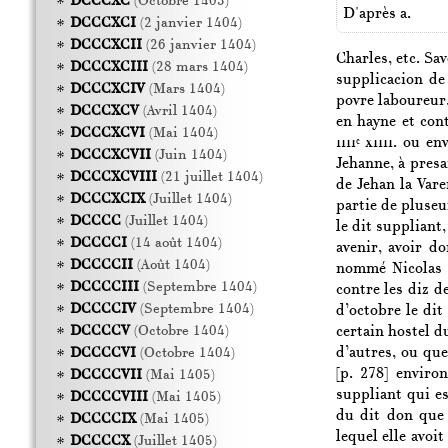
DCCCXC
(Octobre 1403)
D'après a.
DCCCXCI
(2 janvier 1404)
DCCCXCII
(26 janvier 1404)
Charles, etc. Sa
DCCCXCIII
(28 mars 1404)
supplicacion de
DCCCXCIV
(Mars 1404)
povre laboureur
DCCCXCV
(Avril 1404)
en hayne et con
DCCCXCVI
(Mai 1404)
iiii
xiiii.
ou env
c
DCCCXCVII
(Juin 1404)
Jehanne, à pres
DCCCXCVIII
(21 juillet 1404)
de Jehan la Vare
DCCCXCIX
(Juillet 1404)
partie de pluseu
DCCCC
(Juillet 1404)
le dit suppliant
DCCCCI
(14 août 1404)
avenir, avoir d
DCCCCII
(Août 1404)
nommé Nicolas C
DCCCCIII
(Septembre 1404)
contre les diz d
DCCCCIV
(Septembre 1404)
d’octobre le dit
certain hostel du
DCCCCV
(Octobre 1404)
d’autres, ou qu
DCCCCVI
(Octobre 1404)
[p. 278]
environ 
DCCCCVII
(Mai 1405)
suppliant qui e
DCCCCVIII
(Mai 1405)
du dit don que l
DCCCCIX
(Mai 1405)
lequel elle avoit
DCCCCX
(Juillet 1405)