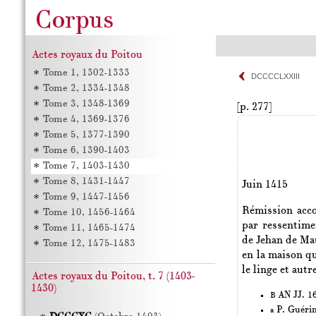
Actes royaux du Poitou
Tome 1, 1302-1333
DCCCCLXXIII
Tome 2, 1334-1348
Tome 3, 1348-1369
[p. 277]
Tome 4, 1369-1376
Tome 5, 1377-1390
Tome 6, 1390-1403
Tome 7, 1403-1430
Tome 8, 1431-1447
Juin 1415
Tome 9, 1447-1456
Rémission acco
Tome 10, 1456-1464
par ressentime
Tome 11, 1465-1474
de Jehan de Mau
Tome 12, 1475-1483
en la maison qu
le linge et aut
Actes royaux du Poitou, t. 7 (1403-
1430)
AN JJ. 16
B
P. Guéri
a