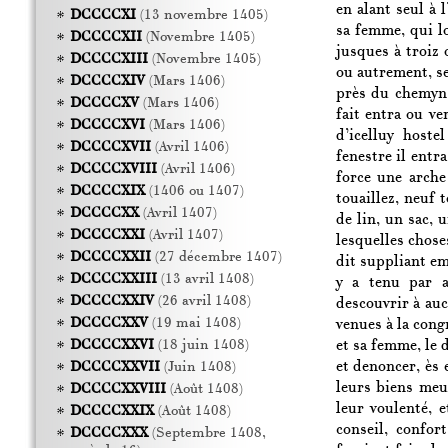
en alant seul à 
DCCCCXI
(13 novembre 1405)
sa femme, qui lo
DCCCCXII
(Novembre 1405)
jusques à troiz 
DCCCCXIII
(Novembre 1405)
ou autrement, se
DCCCCXIV
(Mars 1406)
près du chemyn p
DCCCCXV
(Mars 1406)
fait entra ou ve
DCCCCXVI
(Mars 1406)
d’icelluy hoste
DCCCCXVII
(Avril 1406)
fenestre il entr
DCCCCXVIII
(Avril 1406)
force une arche
DCCCCXIX
(1406 ou 1407)
touaillez, neuf 
DCCCCXX
(Avril 1407)
de lin, un sac, 
DCCCCXXI
(Avril 1407)
lesquelles chose
DCCCCXXII
(27 décembre 1407)
dit suppliant em
DCCCCXXIII
(13 avril 1408)
y a tenu par a
DCCCCXXIV
(26 avril 1408)
descouvrir à auc
DCCCCXXV
(19 mai 1408)
venues à la con
et sa femme, le 
DCCCCXXVI
(18 juin 1408)
et denoncer, ès 
DCCCCXXVII
(Juin 1408)
leurs biens meu
DCCCCXXVIII
(Août 1408)
leur voulenté, 
DCCCCXXIX
(Août 1408)
conseil, confor
DCCCCXXX
(Septembre 1408,