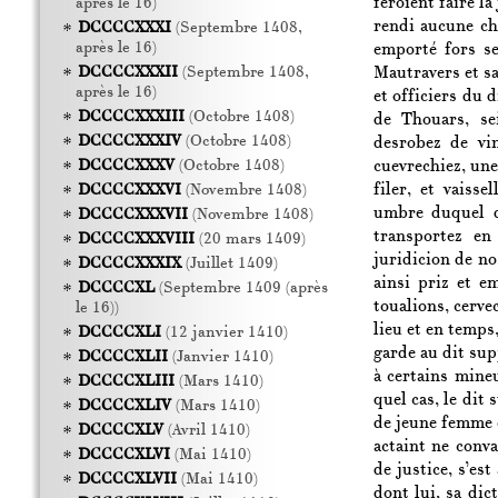
feroient faire la
après le 16)
rendi aucune ch
DCCCCXXXI
(Septembre 1408,
après le 16)
emporté fors se
Mautravers et sa
DCCCCXXXII
(Septembre 1408,
après le 16)
et officiers du d
DCCCCXXXIII
(Octobre 1408)
de Thouars, se
DCCCCXXXIV
(Octobre 1408)
desrobez de vin
cuevrechiez, une
DCCCCXXXV
(Octobre 1408)
filer, et vaiss
DCCCCXXXVI
(Novembre 1408)
umbre duquel do
DCCCCXXXVII
(Novembre 1408)
transportez en
DCCCCXXXVIII
(20 mars 1409)
juridicion de no
DCCCCXXXIX
(Juillet 1409)
ainsi priz et em
DCCCCXL
(Septembre 1409 (après
toualions, cervec
le 16))
lieu et en temps
DCCCCXLI
(12 janvier 1410)
garde au dit sup
DCCCCXLII
(Janvier 1410)
à certains mineu
DCCCCXLIII
(Mars 1410)
quel cas, le dit
DCCCCXLIV
(Mars 1410)
de jeune femme e
DCCCCXLV
(Avril 1410)
actaint ne conv
DCCCCXLVI
(Mai 1410)
de justice, s’es
DCCCCXLVII
(Mai 1410)
dont lui, sa di