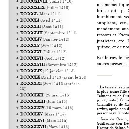
DCCCCXLVIII
(Juillet 1410)
mesmement que il
DCCCCXLIX
(Juillet 1410)
lui estoit
[p. 
DCCCCL
(Mars 1411)
humblement ycel
DCCCCLI
(Avril 1411)
suppliant, etc
DCCCCLII
(Août 1411)
mandement aus 
DCCCCLIII
(Septembre 1411)
ressors et Exem
DCCCCLIV
(Janvier 1412)
justiciers, etc
DCCCCLV
(Avril 1412)
quinze, et de no
DCCCCLVI
(Juillet 1412)
Par le roy, le 
DCCCCLVII
(Août 1412)
autres presens. J
DCCCCLVIII
(Novembre 1412)
DCCCCLIX
(19 janvier 1413)
DCCCCLX
(Avril 1413 (avant le 23))
DCCCCLXI
(Avril 1413 (après le
1
La terre et seign
23))
la plus jeune fill
DCCCCLXII
(25 mai 1413)
Talmont et de Curz
p. 72, note.) Comm
DCCCCLXIII
(Juin 1413)
Chemillé et de Mo
DCCCCLXIV
(10 mars 1414)
revint, après son 
personnage la note 
DCCCCLXV
(Mars 1414)
2
Jean de Craon, 
DCCCCLXVI
(Mars 1414)
Guillaume son frèr
DCCCCLXVII
(Mars 1414)
Hector de Sainte-M