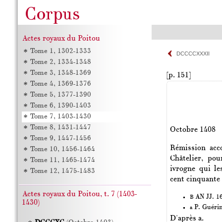
Actes royaux du Poitou
Tome 1, 1302-1333
DCCCCXXXII
Tome 2, 1334-1348
Tome 3, 1348-1369
[p. 151]
Tome 4, 1369-1376
Tome 5, 1377-1390
Tome 6, 1390-1403
Tome 7, 1403-1430
Tome 8, 1431-1447
Octobre 1408
Tome 9, 1447-1456
Rémission acc
Tome 10, 1456-1464
Châtelier, po
Tome 11, 1465-1474
ivrogne qui le
Tome 12, 1475-1483
cent cinquante
Actes royaux du Poitou, t. 7 (1403-
AN JJ. 1
B
1430)
P. Guéri
a
D'après a.