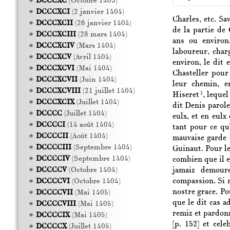
DCCCXC
(Octobre 1403)
DCCCXCI
(2 janvier 1404)
Charles, etc. Sa
DCCCXCII
(26 janvier 1404)
de la partie de
DCCCXCIII
(28 mars 1404)
ans ou environ
DCCCXCIV
(Mars 1404)
laboureur, char
DCCCXCV
(Avril 1404)
environ, le dit
DCCCXCVI
(Mai 1404)
Chasteller pour
DCCCXCVII
(Juin 1404)
leur chemin, e
DCCCXCVIII
(21 juillet 1404)
1
Hiseret
, leque
DCCCXCIX
(Juillet 1404)
dit Denis parole
DCCCC
(Juillet 1404)
eulx, et en eul
DCCCCI
(14 août 1404)
tant pour ce qu’
DCCCCII
(Août 1404)
mauvaise garde 
DCCCCIII
(Septembre 1404)
Guinaut. Pour le
DCCCCIV
(Septembre 1404)
combien que il e
jamaiz demoure
DCCCCV
(Octobre 1404)
compassion. Si 
DCCCCVI
(Octobre 1404)
nostre grace. Po
DCCCCVII
(Mai 1405)
que le dit cas ad
DCCCCVIII
(Mai 1405)
remiz et pardonn
DCCCCIX
(Mai 1405)
[p. 152]
et celeb
DCCCCX
(Juillet 1405)