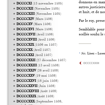
donnons en mand
DCCCCXI
(13 novembre 1405)
autres justicier
DCCCCXII
(Novembre 1405)
et huit, et de no
DCCCCXIII
(Novembre 1405)
DCCCCXIV
(Mars 1406)
Par le roy, pres
DCCCCXV
(Mars 1406)
Semblable pour 
DCCCCXVI
(Mars 1406)
scellée soubz le
DCCCCXVII
(Avril 1406)
DCCCCXVIII
(Avril 1406)
DCCCCXIX
(1406 ou 1407)
DCCCCXX
(Avril 1407)
1
Sic.
Lisez « Luser
DCCCCXXI
(Avril 1407)
DCCCCXXII
(27 décembre 1407)
DCCCCXXXII
DCCCCXXIII
(13 avril 1408)
DCCCCXXIV
(26 avril 1408)
DCCCCXXV
(19 mai 1408)
DCCCCXXVI
(18 juin 1408)
DCCCCXXVII
(Juin 1408)
DCCCCXXVIII
(Août 1408)
DCCCCXXIX
(Août 1408)
DCCCCXXX
(Septembre 1408,