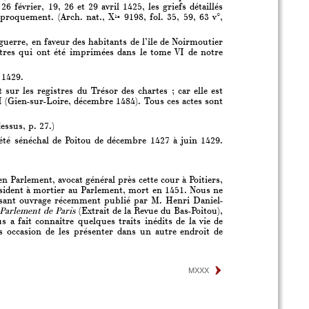
6 février, 19, 26 et 29 avril 1425, les griefs détaillés
ciproquement. (Arch. nat., X
9198, fol. 35, 59, 63 v°,
1a
 guerre, en faveur des habitants de l’île de Noirmoutier
ettres qui ont été imprimées dans le tome VI de notre
 1429.
sur les registres du Trésor des chartes ; car elle est
II (Gien-sur-Loire, décembre 1484). Tous ces actes sont
essus, p. 27.)
été sénéchal de Poitou de décembre 1427 à juin 1429.
 Parlement, avocat général près cette cour à Poitiers,
ésident à mortier au Parlement, mort en 1451. Nous ne
ressant ouvrage récemment publié par M. Henri Daniel-
 Parlement de Paris
(Extrait de la Revue du Bas-Poitou),
 a fait connaître quelques traits inédits de la vie de
s occasion de les présenter dans un autre endroit de
MXXX