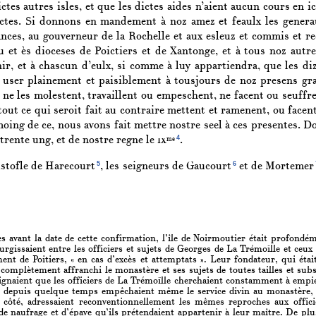
ctes autres isles, et que les dictes aides n’aient aucun cours en i
ictes. Si donnons en mandement à noz amez et feaulx les generau
nces, au gouverneur de la Rochelle et aux esleuz et commis et rec
 et ès dioceses de Poictiers et de Xantonge, et à tous noz autres
ir, et à chascun d’eulx, si comme à luy appartiendra, que les diz
et user plainement et paisiblement à tousjours de noz presens gr
 ne les molestent, travaillent ou empeschent, ne facent ou seuffr
out ce qui seroit fait au contraire mettent et ramenent, ou facen
oing de ce, nous avons fait mettre nostre seel à ces presentes. Do
4
trente ung, et de nostre regne le
ix
.
me
5
6
istofle de Harecourt
, les seigneurs de Gaucourt
et de Mortemer
avant la date de cette confirmation, l’île de Noirmoutier était profondémen
urgissaient entre les officiers et sujets de Georges de La Trémoïlle et ceux 
ent de Poitiers, « en cas d’excès et attemptats ». Leur fondateur, qui étai
, complètement affranchi le monastère et ses sujets de toutes tailles et subsi
plaignaient que les officiers de La Trémoïlle cherchaient constamment à empiét
et depuis quelque temps empêchaient même le service divin au monastère, pa
r côté, adressaient reconventionnellement les mêmes reproches aux offici
 de naufrage et d’épave qu’ils prétendaient appartenir à leur maître. De plu