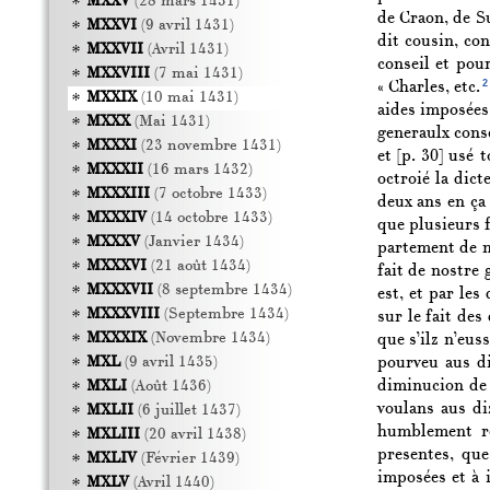
MXXV
(28 mars 1431)
de Craon, de Su
MXXVI
(9 avril 1431)
dit cousin, con
MXXVII
(Avril 1431)
conseil et pour
MXXVIII
(7 mai 1431)
2
« Charles, etc.
MXXIX
(10 mai 1431)
aides imposées 
MXXX
(Mai 1431)
generaulx conse
MXXXI
(23 novembre 1431)
et
[p. 30]
usé to
MXXXII
(16 mars 1432)
octroié la dic
MXXXIII
(7 octobre 1433)
deux ans en ça 
MXXXIV
(14 octobre 1433)
que plusieurs f
MXXXV
(Janvier 1434)
partement de no
MXXXVI
(21 août 1434)
fait de nostre 
MXXXVII
(8 septembre 1434)
est, et par les
MXXXVIII
(Septembre 1434)
sur le fait des
MXXXIX
(Novembre 1434)
que s’ilz n’eus
pourveu aus di
MXL
(9 avril 1435)
diminucion de n
MXLI
(Août 1436)
voulans aus di
MXLII
(6 juillet 1437)
humblement re
MXLIII
(20 avril 1438)
presentes, que
MXLIV
(Février 1439)
imposées et à 
MXLV
(Avril 1440)