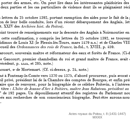
e porter des armes, etc. On peut lire dans les intéressantes plaidoiries des 2
deux parties et les cas particuliers de violence dont ils se plaignaient ré
s lettres du 25 octobre 1392, portant exemption des aides pour le fait de la
ion de leur belle conduite, lors d’un récent débarquement des Anglais, l
 (t. XXIV des
Archives hist. du Poitou
).
int trouvé de renseignements sur la descente des Anglais à Noirmoutier en
ette confirmation, y compris les lettres du 25 octobre 1392, se trouvent 
vidimus de Louis XI (le Plessis-lès-Tours, mars 1479 n.s.) et de Charles VI
ecueil des
Ordonnances des rois de France
, in-fol., t. XVIII, p. 459.
court, souverain maître et réformateur des eaux et forêts de France. (Ci-d
e Gaucourt, premier chambellan du roi et grand maître de France, avait 
précédent, p.
xxix,
et 285, note.)
ouart, s
de Mortemart. (Cf. ci-dessus, p. 24, note.)
r
é à Fontenay-le-Comte vers 1370 ou 1375, d’abord procureur, puis avocat en
l privé, président lai de la Chambre des comptes de Bourges, et enfin pr
aire que de renvoyer, pour la biographie de ce célèbre Poitevin, à l’inté
titre :
L’hôte de Jeanne d’Arc à Poitiers, maître Jean Rabateau, président au
8° de 192 pages. Un dépouillement attentif des registres du Parlement nous
és aux recherches de son consciencieux biographe. Peut-être aurons-nou
.
Actes royaux du Poitou, t. 8 (1431-1447)
MXXIX