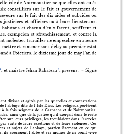
celle isle de Noirmoustier ne que elles ont eu ès
lx conseilliers sur le fait et gouvernement de
eveurs sur le fait des diz aides et subcides ou
 justiciers et officiers ou à leurs lieuxtenans,
 habitans et chacun d’eulx facent, seuffrent et
ace, exempcion et afranchissement, et contre la
ent molester, travailler ne empescher en aucune
t mettre et ramener sans delay au premier estat
nné à Poictiers, le dixiesme jour de may l’an de
7
8
, et maistre Jehan Rabateau
, presens. — Signé
t divisée et agitée par les querelles et contestations
de l’abbaye dite de l’Isle-Dieu. Les religieux portèrent
t à la fois seigneur de la Garnache et de Noirmoutier,
des, ainsi que de la justice qu’il exerçait dans le reste
er sur leurs privilèges, les troublaient dans l’exercice
r suite de leurs exactions et de leurs violences. Ces
ers et sujets de l’abbaye, particulièrement en ce qui
s, ils accusaient l’abbé et ses moines de ne point vivre