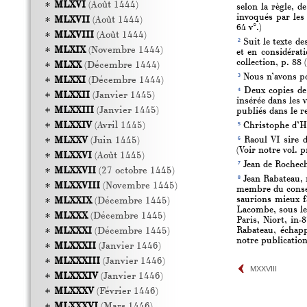
MLXVI
(Août 1444)
selon la règle, d
invoqués par les 
MLXVII
(Août 1444)
64 v°.)
MLXVIII
(Août 1444)
2
Suit le texte de
MLXIX
(Novembre 1444)
et en considérat
collection, p. 88
MLXX
(Décembre 1444)
3
Nous n’avons po
MLXXI
(Décembre 1444)
4
Deux copies de c
MLXXII
(Janvier 1445)
insérée dans les 
MLXXIII
(Janvier 1445)
publiés dans le r
MLXXIV
(Avril 1445)
5
Christophe d’Har
6
MLXXV
(Juin 1445)
Raoul VI sire d
(Voir notre vol. 
MLXXVI
(Août 1445)
7
Jean de Rochech
MLXXVII
(27 octobre 1445)
8
Jean Rabateau, n
MLXXVIII
(Novembre 1445)
membre du consei
saurions mieux f
MLXXIX
(Décembre 1445)
Lacombe, sous le 
MLXXX
(Décembre 1445)
Paris, Niort, in-
Rabateau, échapp
MLXXXI
(Décembre 1445)
notre publication
MLXXXII
(Janvier 1446)
MLXXXIII
(Janvier 1446)
MXXVIII
MLXXXIV
(Janvier 1446)
MLXXXV
(Février 1446)
MLXXXVI
(Mars 1446)