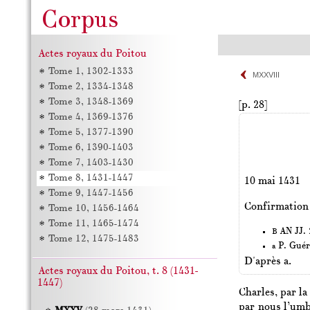
Actes royaux du Poitou
Tome 1, 1302-1333
MXXVIII
Tome 2, 1334-1348
Tome 3, 1348-1369
[p. 28]
Tome 4, 1369-1376
Tome 5, 1377-1390
Tome 6, 1390-1403
Tome 7, 1403-1430
Tome 8, 1431-1447
10 mai 1431
Tome 9, 1447-1456
Confirmation d
Tome 10, 1456-1464
Tome 11, 1465-1474
AN JJ. 2
B
Tome 12, 1475-1483
P. Guér
a
D'après a.
Actes royaux du Poitou, t. 8 (1431-
1447)
Charles, par la
par nous l’umbl