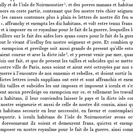
1
lly et de l’isle de Noirmoustier
, et des povres manans et habita
sors en ceste partie, contenant que feu nostre très chier seigneu
 les causes contenues plus à plain ès lettres de nostre dit feu se
», affranchy et exempta les diz habitans, et volt estre tenuz frans
et à imposer en ce royaulme pour le fait de la guerre, lesquelles le
illers sur le fait des aides lors ayans cours pour le fait de la gu
ut le vivant d’icelluy feu nostre seigneur et pere. Et combien q
te exempcion et previlege soit aussi grande de present qu’elle es
3
aient courue et arse la dicte isle
, et y pevent venir par mer, qua
oiz ont fait, et que de present les tailles et subcides qui se met
stre ville de Paris, nous soient et aient esté octroyées par noz 
guerre à l’encontre de noz ennemis et rebelles, et doient sortir la
 dictes lettres iceulx supplians ont esté et sont affranchiz et e
 diz tailles et subcides les ont imposez et imposent à iceulx et s’e
sent aucun previleige ou exempcion sur ce, et tellement les travai
z habitans, il leur conviendra laisser le pays et la dicte isle 
ostre seigneurie et aussi de celle de nostre dit cousin, ainsi qu
z habitans secourir en leur neccessité, en faveur et contemplaci
querir, à iceulx habitans de l’isle de Noirmoustier avons oct
 doresenavant ilz soient et demeurent frans, quictez et exemps
imposer en nostre royaulme pour le fait de la guerre, ainsi com