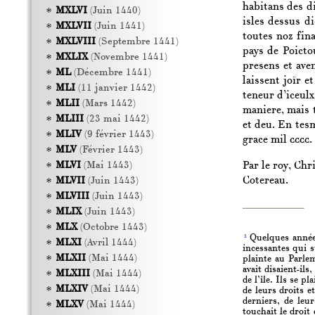
habitans des di
MXLVI
(Juin 1440)
isles dessus d
MXLVII
(Juin 1441)
toutes noz fina
MXLVIII
(Septembre 1441)
pays de Poictou
MXLIX
(Novembre 1441)
presens et aven
ML
(Décembre 1441)
laissent joïr 
MLI
(11 janvier 1442)
teneur d’iceulx
MLII
(Mars 1442)
maniere, mais t
MLIII
(23 mai 1442)
et deu. En tesm
MLIV
(9 février 1443)
grace mil
cccc.
MLV
(Février 1443)
Par le roy, Chr
MLVI
(Mai 1443)
Cotereau.
MLVII
(Juin 1443)
MLVIII
(Juin 1443)
MLIX
(Juin 1443)
MLX
(Octobre 1443)
1
Quelques années 
MLXI
(Avril 1444)
incessantes qui s
MLXII
(Mai 1444)
plainte au Parlem
avait disaient-ils
MLXIII
(Mai 1444)
de l’île. Ils se 
MLXIV
(Mai 1444)
de leurs droits 
derniers, de leu
MLXV
(Mai 1444)
touchait le droit