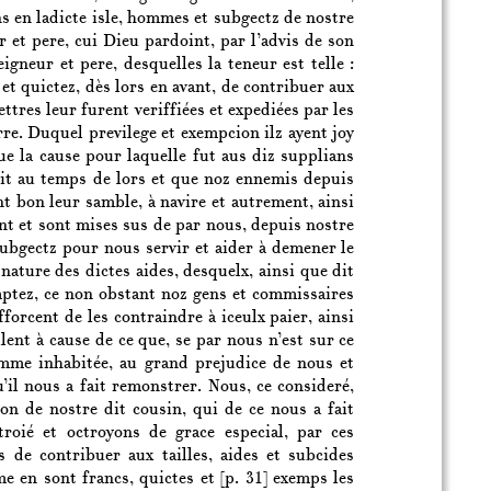
ns en ladicte isle, hommes et subgectz de nostre
r et pere, cui Dieu pardoint, par l’advis de son
igneur et pere, desquelles la teneur est telle :
 et quictez, dès lors en avant, de contribuer aux
ttres leur furent veriffiées et expediées par les
erre. Duquel previlege et exempcion ilz ayent joy
ue la cause pour laquelle fut aus diz supplians
toit au temps de lors et que noz ennemis depuis
nt bon leur samble, à navire et autrement, ainsi
tent et sont mises sus de par nous, depuis nostre
subgectz pour nous servir et aider à demener le
 nature des dictes aides, desquelx, ainsi que dit
xemptez, ce non obstant noz gens et commissaires
fforcent de les contraindre à iceulx paier, ainsi
llent à cause de ce que, se par nous n’est sur ce
comme inhabitée, au grand prejudice de nous et
’il nous a fait remonstrer. Nous, ce consideré,
on de nostre dit cousin, qui de ce nous a fait
roié et octroyons de grace especial, par ces
 de contribuer aux tailles, aides et subcides
me en sont francs, quictes et
[p. 31]
exemps les