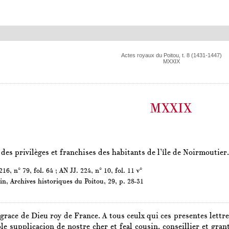
Actes royaux du Poitou, t. 8 (1431-1447)
MXXIX
MXXIX
es privilèges et franchises des habitants de l’île de Noirmoutier.
16, n° 79, fol. 64 ; AN JJ. 224, n° 10, fol. 11 v°
in,
Archives historiques du Poitou
, 29, p. 28-31
 grace de Dieu roy de France. A tous ceulx qui ces presentes lettre
e supplicacion de nostre cher et feal cousin, conseillier et gran