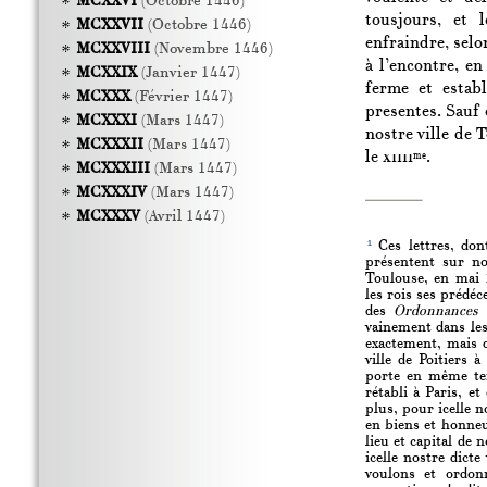
MCXXVI
(Octobre 1446)
tousjours, et 
MCXXVII
(Octobre 1446)
enfraindre, selon
MCXXVIII
(Novembre 1446)
à l’encontre, e
MCXXIX
(Janvier 1447)
ferme et estab
MCXXX
(Février 1447)
presentes. Sauf 
MCXXXI
(Mars 1447)
nostre ville de 
MCXXXII
(Mars 1447)
le
xiiii
.
me
MCXXXIII
(Mars 1447)
MCXXXIV
(Mars 1447)
MCXXXV
(Avril 1447)
1
Ces lettres, dont
présentent sur no
Toulouse, en mai 1
les rois ses prédéc
des
Ordonnances 
vainement dans le
exactement, mais d
ville de Poitiers à
porte en même tem
rétabli à Paris, et
plus, pour icelle no
en biens et honneur
lieu et capital de
icelle nostre dicte
voulons et ordon