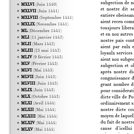
subgection de no
MXLVI
(Juin 1440)
et nostre dit s
MXLVII
(Juin 1441)
entiere obeissanc
MXLVIII
(Septembre 1441)
aient receu comm
MXLIX
(Novembre 1441)
tousjours libera
ML
(Décembre 1441)
et en noz autres 
MLI
(11 janvier 1442)
nostre païs con
MLII
(Mars 1442)
aient par eulx 
MLIII
(23 mai 1442)
loyaulx services
MLIV
(9 février 1443)
aient noz subge
MLV
(Février 1443)
subgection et o
MLVI
(Mai 1443)
après nostre di
MLVII
(Juin 1443)
congnoissance d
MLVIII
(Juin 1443)
grant nombre de
MLIX
(Juin 1443)
pour considerati
MLX
(Octobre 1443)
dicte ville de P
ordinairement sis
MLXI
(Avril 1444)
nostre dicte co
MLXII
(Mai 1444)
moyen de laquell
MLXIII
(Mai 1444)
du fait de nostre
MLXIV
(Mai 1444)
cause d’icellu
MLXV
(Mai 1444)