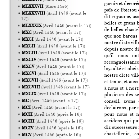
garnie et decoré
MLXXXVII
(Mars 1446)
païs de Poictou 
MLXXXVIII
(Avril 1446 (avant le
dit royaume, ass
17))
belles et grans 
MLXXXIX
(Avril 1446 (avant le 17))
de belles chaste
MXC
(Avril 1446 (avant le 17))
que noz barons 
MXCI
(Avril 1446 (avant le 17))
nostre dicte vill
MXCII
(Avril 1446 (avant le 17))
depuis nostre di
MXCIII
(Avril 1446 (avant le 17))
qu’il nous on
MXCIV
(Avril 1446 (avant le 17))
recongnoissance
MXCV
(Avril 1446 (avant le 17))
loyaulté et obei
MXCVI
(Avril 1446 (avant le 17))
nostre dicte vill
MXCVII
(Avril 1446 (avant le 17))
et tenue, et auss
MXCVIII
(Avril 1446 (avant le 17))
à nous et à nost
MXCIX
(Avril 1446 (avant le 17))
plusieurs des se
MC
(Avril 1446 (avant le 17))
conseil, avons
declairons, par 
MCI
(Avril 1446 (avant le 17))
pour nous et n
MCII
(Avril 1446 (après le 16))
accidens qui pu
MCIII
(Avril 1446 (après le 16))
diz successeurs 
MCIV
(Avril 1446 (après le 16))
chastellenie,
MCV
(Avril 1446 (après le 16))