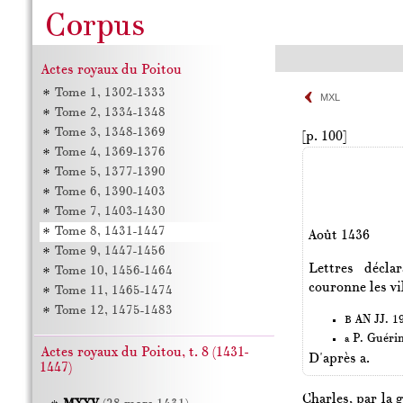
Actes royaux du Poitou
Tome 1, 1302-1333
MXL
Tome 2, 1334-1348
Tome 3, 1348-1369
[p. 100]
Tome 4, 1369-1376
Tome 5, 1377-1390
Tome 6, 1390-1403
Tome 7, 1403-1430
Tome 8, 1431-1447
Août 1436
Tome 9, 1447-1456
Lettres décla
Tome 10, 1456-1464
couronne les vil
Tome 11, 1465-1474
Tome 12, 1475-1483
AN JJ. 19
B
P. Guéri
a
Actes royaux du Poitou, t. 8 (1431-
D'après a.
1447)
Charles, par la 