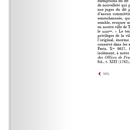
exemptions du dit 
de nouvelleté qui 
nos juges du dit p
d’aucun committim
seneschaussée, qu
semble, evoquer au
en nostre ville de
le
xiiii
. » Le te
me
privilèges de la v
l’original, énorme
conservé dans les a
Paris, X
8637, f
1a
isolément, à notre
des Offices de Fra
fol., t. XIII (1782
MXL