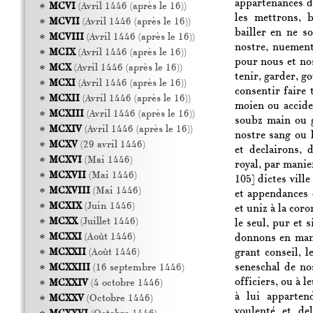
appartenances d
MCVI
(Avril 1446 (après le 16))
les mettrons, b
MCVII
(Avril 1446 (après le 16))
bailler en ne s
MCVIII
(Avril 1446 (après le 16))
nostre, nuement
MCIX
(Avril 1446 (après le 16))
pour nous et no
MCX
(Avril 1446 (après le 16))
tenir, garder, g
MCXI
(Avril 1446 (après le 16))
consentir faire
MCXII
(Avril 1446 (après le 16))
moien ou acciden
MCXIII
(Avril 1446 (après le 16))
soubz main ou 
MCXIV
(Avril 1446 (après le 16))
nostre sang ou 
MCXV
(29 avril 1446)
et declairons, 
MCXVI
(Mai 1446)
royal, par manie
MCXVII
(Mai 1446)
105]
dictes ville
MCXVIII
(Mai 1446)
et appendances 
MCXIX
(Juin 1446)
et uniz à la cor
MCXX
(Juillet 1446)
le seul, pur et 
MCXXI
(Août 1446)
donnons en mand
grant conseil, 
MCXXII
(Août 1446)
seneschal de nos
MCXXIII
(16 septembre 1446)
officiers, ou à 
MCXXIV
(4 octobre 1446)
à lui apparten
MCXXV
(Octobre 1446)
voulenté et del