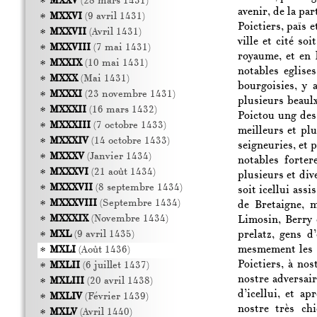
MXXV
(28 mars 1431)
avenir, de la pa
MXXVI
(9 avril 1431)
Poictiers, païs 
MXXVII
(Avril 1431)
ville et cité so
MXXVIII
(7 mai 1431)
royaume, et en 
MXXIX
(10 mai 1431)
notables eglise
MXXX
(Mai 1431)
bourgoisies, y 
MXXXI
(23 novembre 1431)
plusieurs beaulx
MXXXII
(16 mars 1432)
Poictou ung des
MXXXIII
(7 octobre 1433)
meilleurs et plu
MXXXIV
(14 octobre 1433)
seigneuries, et 
MXXXV
(Janvier 1434)
notables forter
MXXXVI
(21 août 1434)
plusieurs et div
MXXXVII
(8 septembre 1434)
soit icellui assi
MXXXVIII
(Septembre 1434)
de Bretaigne, 
MXXXIX
(Novembre 1434)
Limosin, Berry 
prelatz, gens d
MXL
(9 avril 1435)
mesmement les 
MXLI
(Août 1436)
Poictiers, à nos
MXLII
(6 juillet 1437)
nostre adversai
MXLIII
(20 avril 1438)
d’icellui, et a
MXLIV
(Février 1439)
nostre très ch
MXLV
(Avril 1440)