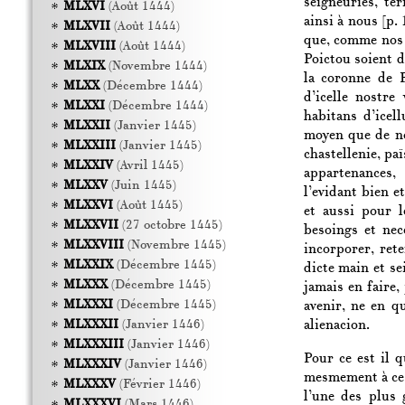
seigneuries, te
MLXVI
(Août 1444)
ainsi à nous
[p. 
MLXVII
(Août 1444)
que, comme nos di
MLXVIII
(Août 1444)
Poictou soient d
MLXIX
(Novembre 1444)
la coronne de F
MLXX
(Décembre 1444)
d’icelle nostre
MLXXI
(Décembre 1444)
habitans d’icel
MLXXII
(Janvier 1445)
moyen que de nou
MLXXIII
(Janvier 1445)
chastellenie, pa
MLXXIV
(Avril 1445)
appartenances,
MLXXV
(Juin 1445)
l’evidant bien e
MLXXVI
(Août 1445)
et aussi pour 
MLXXVII
(27 octobre 1445)
besoings et nec
MLXXVIII
(Novembre 1445)
incorporer, ret
MLXXIX
(Décembre 1445)
dicte main et s
MLXXX
(Décembre 1445)
jamais en faire
MLXXXI
(Décembre 1445)
avenir, ne en q
alienacion.
MLXXXII
(Janvier 1446)
MLXXXIII
(Janvier 1446)
Pour ce est il 
MLXXXIV
(Janvier 1446)
mesmement à ce qu
MLXXXV
(Février 1446)
l’une des plus 
MLXXXVI
(Mars 1446)