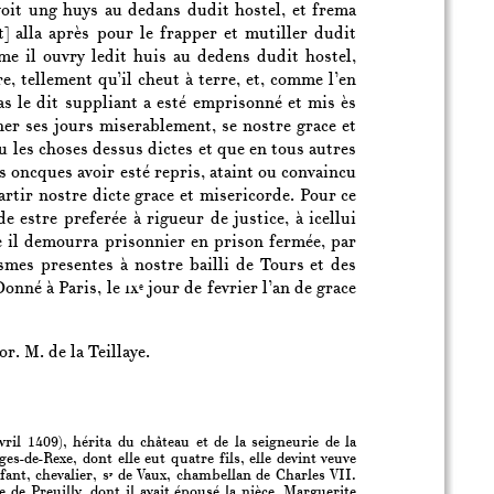
avoit ung huys au dedans dudit hostel, et frema
t] alla après pour le frapper et mutiller dudit
mme il ouvry ledit huis au dedens dudit hostel,
e, tellement qu’il cheut à terre, et, comme l’en
as le dit suppliant a esté emprisonné et mis ès
er ses jours miserablement, se nostre grace et
 les choses dessus dictes et que en tous autres
s oncques avoir esté repris, ataint ou convaincu
rtir nostre dicte grace et misericorde. Pour ce
e estre preferée à rigueur de justice, à icellui
e il demourra prisonnier en prison fermée, par
mes presentes à nostre bailli de Tours et des
Donné à Paris, le
ix
jour de fevrier l’an de grace
e
or. M. de la Teillaye.
vril 1409), hérita du château et de la seigneurie de la
es-de-Rexe, dont elle eut quatre fils, elle devint veuve
ant, chevalier, s
de Vaux, chambellan de Charles VII.
r
e de Preuilly, dont il avait épousé la nièce, Marguerite