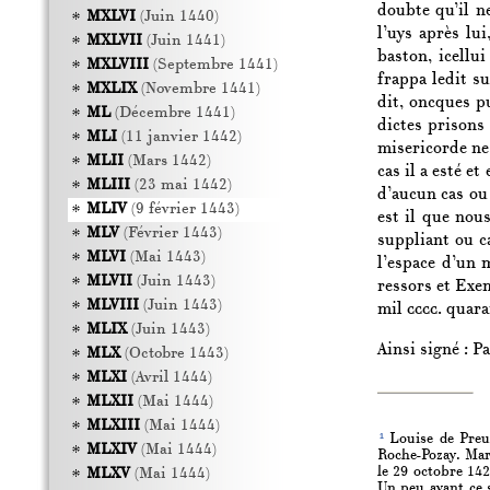
doubte qu’il n
MXLVI
(Juin 1440)
l’uys après lu
MXLVII
(Juin 1441)
baston, icellu
MXLVIII
(Septembre 1441)
frappa ledit su
MXLIX
(Novembre 1441)
dit, oncques pu
ML
(Décembre 1441)
dictes prisons
MLI
(11 janvier 1442)
misericorde ne 
MLII
(Mars 1442)
cas il a esté e
MLIII
(23 mai 1442)
d’aucun cas ou 
MLIV
(9 février 1443)
est il que nous
MLV
(Février 1443)
suppliant ou c
MLVI
(Mai 1443)
l’espace d’un 
MLVII
(Juin 1443)
ressors et Exem
MLVIII
(Juin 1443)
mil
cccc.
quaran
MLIX
(Juin 1443)
Ainsi signé : Pa
MLX
(Octobre 1443)
MLXI
(Avril 1444)
MLXII
(Mai 1444)
MLXIII
(Mai 1444)
1
Louise de Preuil
MLXIV
(Mai 1444)
Roche-Pozay. Mari
le 29 octobre 142
MLXV
(Mai 1444)
Un peu avant ce s