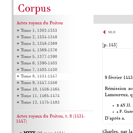
Actes royaux du Poitou
Tome 1, 1302-1333
MLIII
Tome 2, 1334-1348
Tome 3, 1348-1369
[p. 143]
Tome 4, 1369-1376
Tome 5, 1377-1390
Tome 6, 1390-1403
Tome 7, 1403-1430
Tome 8, 1431-1447
9 février 1443
Tome 9, 1447-1456
Rémission ac
Tome 10, 1456-1464
Lamoureux, qu
Tome 11, 1465-1474
Tome 12, 1475-1483
AN JJ. 1
B
P. Guér
a
Actes royaux du Poitou, t. 8 (1431-
D'après a.
1447)
Charles, par la