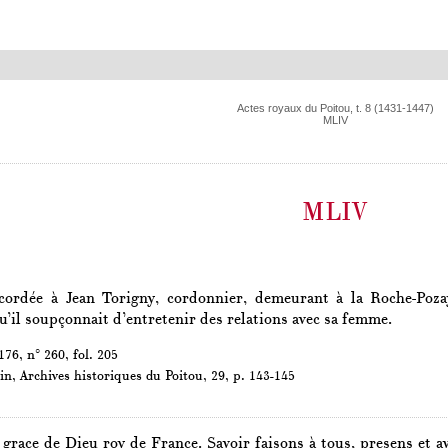
Actes royaux du Poitou, t. 8 (1431-1447)
MLIV
MLIV
cordée à Jean Torigny, cordonnier, demeurant à la Roche-Po
’il soupçonnait d’entretenir des relations avec sa femme.
76, n° 260, fol. 205
in,
Archives historiques du Poitou
, 29, p. 143-145
 grace de Dieu roy de France. Savoir faisons à tous, presens et a