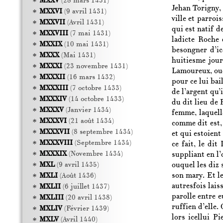
MXXV
(28 mars 1431)
Jehan Torigny,
MXXVI
(9 avril 1431)
ville et parroi
MXXVII
(Avril 1431)
qui est natif d
MXXVIII
(7 mai 1431)
ladicte Roche 
MXXIX
(10 mai 1431)
besongner d’ic
MXXX
(Mai 1431)
huitiesme jour
MXXXI
(23 novembre 1431)
Lamoureux, ouqu
MXXXII
(16 mars 1432)
pour ce lui bai
MXXXIII
(7 octobre 1433)
de l’argent qu’
MXXXIV
(14 octobre 1433)
du dit lieu de 
MXXXV
(Janvier 1434)
femme, laquelle
MXXXVI
(21 août 1434)
comme dit est,
MXXXVII
(8 septembre 1434)
et qui estoient
MXXXVIII
(Septembre 1434)
ce fait, le di
MXXXIX
(Novembre 1434)
suppliant en l’
ouquel les diz 
MXL
(9 avril 1435)
son mary. Et le
MXLI
(Août 1436)
autresfois lais
MXLII
(6 juillet 1437)
parolle entre e
MXLIII
(20 avril 1438)
ruffien d’elle.
MXLIV
(Février 1439)
lors icellui P
MXLV
(Avril 1440)