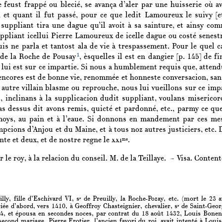
e feust frappé ou blecié, se avança d’aler par une huisserie où 
i, et quant il fut passé, pour ce que ledit Lamoureux le suivy [e
i suppliant tira une dague qu’il avoit à sa sainture, et ainsy co
ppliant icellui Pierre Lamoureux de icelle dague ou costé senestr
is ne parla et tantost ala de vie à trespassement. Pour le quel c
1
 de la Roche de Pousay
, èsquelles il est en dangier
[p. 145]
de fin
lui est sur ce impartie. Si nous a humblement requis que, attendu
t encores est de bonne vie, renommée et honneste conversacion, san
autre villain blasme ou reprouche, nous lui vueillons sur ce impa
, inclinans à la supplicacion dudit suppliant, voulans misericord
as dessus dit avons remis, quicté et pardonné, etc., parmy ce qu
moys, au pain et à l’eaue. Si donnons en mandement par ces mes
pcions d’Anjou et du Maine, et à tous noz autres justiciers, etc. 
te et deux, et de nostre regne le
xxi
.
me
r le roy, à la relacion du conseil. M. de la Teillaye. — Visa. Content
ly, fille d’Eschivard VI, s
de Preuilly, la Roche-Pozay, etc. (mort le 23 a
r
ée d’abord, vers 1410, à Geoffroy Chasteignier, chevalier, s
de Saint-Georg
r
4, et épousa en secondes noces, par contrat du 18 août 1432, Louis Bonenf
econd mariage, Pierre Frotier, l’ancien favori du roi, avait intenté à Louis