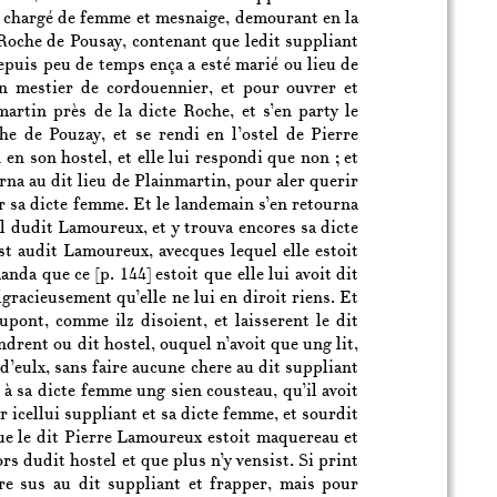
 chargé de femme et mesnaige, demourant en la
a Roche de Pousay, contenant que ledit suppliant
depuis peu de temps ença a esté marié ou lieu de
n mestier de cordouennier, et pour ouvrer et
martin près de la dicte Roche, et s’en party le
e de Pouzay, et se rendi en l’ostel de Pierre
en son hostel, et elle lui respondi que non ; et
urna au dit lieu de Plainmartin, pour aler querir
ur sa dicte femme. Et le landemain s’en retourna
tel dudit Lamoureux, et y trouva encores sa dicte
ist audit Lamoureux, avecques lequel elle estoit
emanda que ce
[p. 144]
estoit que elle lui avoit dit
gracieusement qu’elle ne lui en diroit riens. Et
upont, comme ilz disoient, et laisserent le dit
ndrent ou dit hostel, ouquel n’avoit que ung lit,
’eulx, sans faire aucune chere au dit suppliant
 à sa dicte femme ung sien cousteau, qu’il avoit
r icellui suppliant et sa dicte femme, et sourdit
t que le dit Pierre Lamoureux estoit maquereau et
ors dudit hostel et que plus n’y vensist. Si print
rre sus au dit suppliant et frapper, mais pour