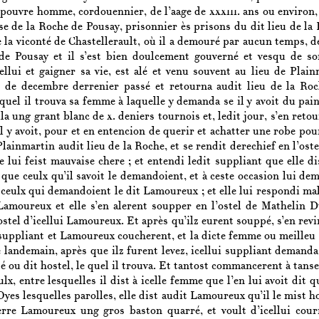
 pouvre homme, cordouennier, de l’aage de
xxxiii.
ans ou environ,
sse de la Roche de Pousay, prisonnier ès prisons du dit lieu de l
e la viconté de Chastellerault, où il a demouré par aucun temps, 
de Pousay et il s’est bien doulcement gouverné et vesqu de so
ellui et gaigner sa vie, est alé et venu souvent au lieu de Plain
 de decembre derrenier passé et retourna audit lieu de la Roch
el il trouva sa femme à laquelle y demanda se il y avoit du pain 
lla ung grant blanc de
x.
deniers tournois et, ledit jour, s’en reto
il y avoit, pour et en entencion de querir et achatter une robe po
Plainmartin audit lieu de la Roche, et se rendit derechief en l’os
 lui feist mauvaise chere ; et entendi ledit suppliant que elle d
 que ceulx qu’il savoit le demandoient, et à ceste occasion lui d
 ceulx qui demandoient le dit Lamoureux ; et elle lui respondi mal
t Lamoureux et elle s’en alerent soupper en l’ostel de Mathelin D
ostel d’icellui Lamoureux. Et après qu’ilz eurent souppé, s’en revi
suppliant et Lamoureux coucherent, et la dicte femme ou meilleu d
 landemain, après que ilz furent levez, icellui suppliant demanda
sé ou dit hostel, le quel il trouva. Et tantost commancerent à tanse
ulx, entre lesquelles il dist à icelle femme que l’en lui avoit di
 Oyes lesquelles parolles, elle dist audit Lamoureux qu’il le mist h
ierre Lamoureux ung gros baston quarré, et voult d’icellui cou