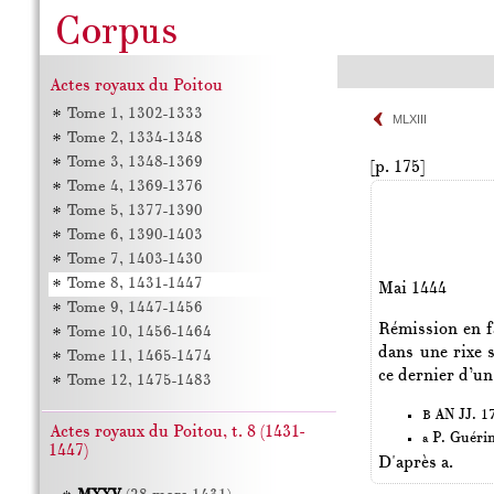
Actes royaux du Poitou
Tome 1, 1302-1333
MLXIII
Tome 2, 1334-1348
Tome 3, 1348-1369
[p. 175]
Tome 4, 1369-1376
Tome 5, 1377-1390
Tome 6, 1390-1403
Tome 7, 1403-1430
Tome 8, 1431-1447
Mai 1444
Tome 9, 1447-1456
Rémission en fa
Tome 10, 1456-1464
dans une rixe 
Tome 11, 1465-1474
ce dernier d’u
Tome 12, 1475-1483
AN JJ. 17
B
Actes royaux du Poitou, t. 8 (1431-
P. Guéri
a
1447)
D'après a.