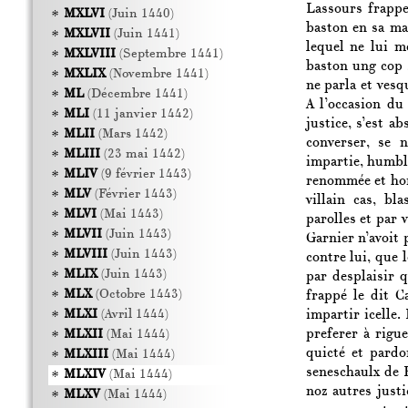
Lassours frappe
MXLVI
(Juin 1440)
baston en sa mai
MXLVII
(Juin 1441)
lequel ne lui m
MXLVIII
(Septembre 1441)
baston ung cop s
MXLIX
(Novembre 1441)
ne parla et vesq
ML
(Décembre 1441)
A l’occasion du
MLI
(11 janvier 1442)
justice, s’est a
MLII
(Mars 1442)
converser, se 
MLIII
(23 mai 1442)
impartie, humbl
MLIV
(9 février 1443)
renommée et hon
MLV
(Février 1443)
villain cas, b
MLVI
(Mai 1443)
parolles et par v
MLVII
(Juin 1443)
Garnier n’avoit 
MLVIII
(Juin 1443)
contre lui, que l
MLIX
(Juin 1443)
par desplaisir q
MLX
(Octobre 1443)
frappé le dit Ca
impartir icelle.
MLXI
(Avril 1444)
preferer à rigu
MLXII
(Mai 1444)
quicté et pard
MLXIII
(Mai 1444)
seneschaulx de 
MLXIV
(Mai 1444)
noz autres just
MLXV
(Mai 1444)