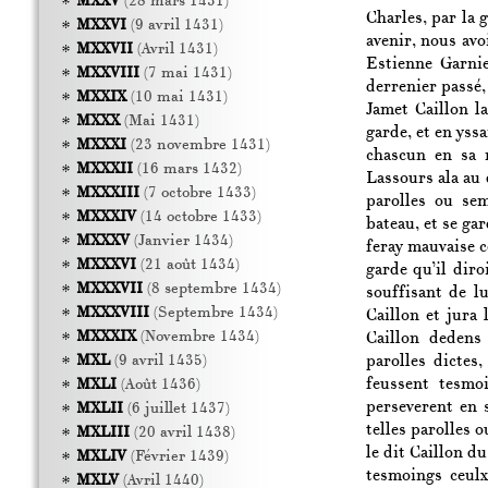
MXXV
(28 mars 1431)
Charles, par la 
MXXVI
(9 avril 1431)
avenir, nous avo
MXXVII
(Avril 1431)
Estienne Garnie
MXXVIII
(7 mai 1431)
derrenier passé
MXXIX
(10 mai 1431)
Jamet Caillon l
MXXX
(Mai 1431)
garde, et en yssa
MXXXI
(23 novembre 1431)
chascun en sa 
MXXXII
(16 mars 1432)
Lassours ala au d
MXXXIII
(7 octobre 1433)
parolles ou sem
MXXXIV
(14 octobre 1433)
bateau, et se gar
MXXXV
(Janvier 1434)
feray mauvaise c
MXXXVI
(21 août 1434)
garde qu’il diro
MXXXVII
(8 septembre 1434)
souffisant de l
MXXXVIII
(Septembre 1434)
Caillon et jura 
MXXXIX
(Novembre 1434)
Caillon dedens 
parolles dictes,
MXL
(9 avril 1435)
feussent tesmo
MXLI
(Août 1436)
perseverent en s
MXLII
(6 juillet 1437)
telles parolles o
MXLIII
(20 avril 1438)
le dit Caillon du
MXLIV
(Février 1439)
tesmoings ceulx
MXLV
(Avril 1440)