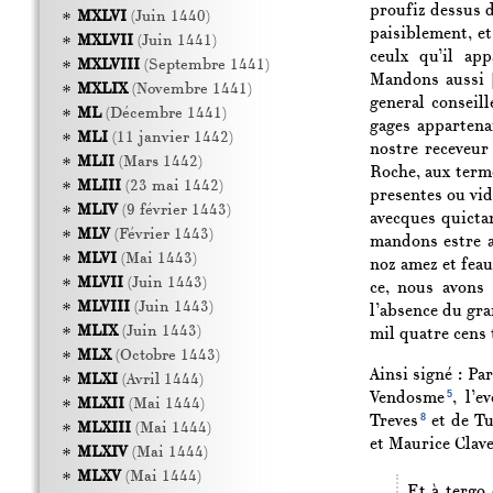
proufiz dessus di
MXLVI
(Juin 1440)
paisiblement, e
MXLVII
(Juin 1441)
ceulx qu’il ap
MXLVIII
(Septembre 1441)
Mandons aussi
MXLIX
(Novembre 1441)
general conseil
ML
(Décembre 1441)
gages appartena
MLI
(11 janvier 1442)
nostre receveur
MLII
(Mars 1442)
Roche, aux terme
MLIII
(23 mai 1442)
presentes ou vid
MLIV
(9 février 1443)
avecques quictan
MLV
(Février 1443)
mandons estre a
MLVI
(Mai 1443)
noz amez et fea
MLVII
(Juin 1443)
ce, nous avons 
MLVIII
(Juin 1443)
l’absence du gr
MLIX
(Juin 1443)
mil quatre cens 
MLX
(Octobre 1443)
Ainsi signé : Pa
MLXI
(Avril 1444)
5
Vendosme
, l’e
MLXII
(Mai 1444)
8
Treves
et de Tu
MLXIII
(Mai 1444)
et Maurice Clav
MLXIV
(Mai 1444)
MLXV
(Mai 1444)
Et à tergo