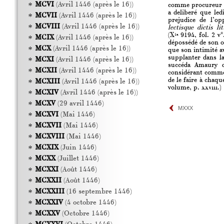
MCVI
(Avril 1446 (après le 16))
comme procureur d
a deliberé que led
MCVII
(Avril 1446 (après le 16))
prejudice de l’op
MCVIII
(Avril 1446 (après le 16))
lectisque dictis li
(X
9194, fol. 2 v
1a
MCIX
(Avril 1446 (après le 16))
dépossédé de son o
MCX
(Avril 1446 (après le 16))
que son intimité a
supplanter dans la
MCXI
(Avril 1446 (après le 16))
succéda Amaury d
MCXII
(Avril 1446 (après le 16))
considérant comme 
de le faire à chaq
MCXIII
(Avril 1446 (après le 16))
volume, p.
xxviii.
)
MCXIV
(Avril 1446 (après le 16))
MCXV
(29 avril 1446)
MXXX
MCXVI
(Mai 1446)
MCXVII
(Mai 1446)
MCXVIII
(Mai 1446)
MCXIX
(Juin 1446)
MCXX
(Juillet 1446)
MCXXI
(Août 1446)
MCXXII
(Août 1446)
MCXXIII
(16 septembre 1446)
MCXXIV
(4 octobre 1446)
MCXXV
(Octobre 1446)