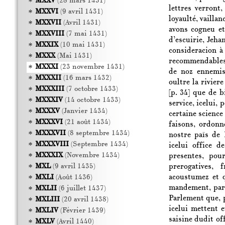
MXXV
(28 mars 1431)
lettres verront
MXXVI
(9 avril 1431)
loyaulté, vailla
MXXVII
(Avril 1431)
avons cogneu et
MXXVIII
(7 mai 1431)
d’escuirie, Jeha
MXXIX
(10 mai 1431)
consideracion à 
MXXX
(Mai 1431)
recommendables s
MXXXI
(23 novembre 1431)
de noz ennemis
MXXXII
(16 mars 1432)
oultre la rivier
MXXXIII
(7 octobre 1433)
[p. 34]
que de bi
MXXXIV
(14 octobre 1433)
service, icelui,
MXXXV
(Janvier 1434)
certaine science 
MXXXVI
(21 août 1434)
faisons, ordonn
MXXXVII
(8 septembre 1434)
nostre païs de 
MXXXVIII
(Septembre 1434)
icelui office d
MXXXIX
(Novembre 1434)
presentes, pou
prerogatives, 
MXL
(9 avril 1435)
acoustumez et q
MXLI
(Août 1436)
mandement, par 
MXLII
(6 juillet 1437)
Parlement que, 
MXLIII
(20 avril 1438)
icelui mettent e
MXLIV
(Février 1439)
saisine dudit of
MXLV
(Avril 1440)