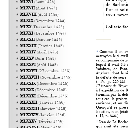
MLXVI
(Août 1444)
de Barbesi
MLXVII
(Août 1444)
fuit et sol
MLXVIII
(Août 1444)
xxvii.
novem
MLXIX
(Novembre 1444)
Collacio fa
MLXX
(Décembre 1444)
MLXXI
(Décembre 1444)
MLXXII
(Janvier 1445)
MLXXIII
(Janvier 1445)
1
Comme il en avai
MLXXIV
(Avril 1445)
octroyées le 9 avri
MLXXV
(Juin 1445)
sa compagnie de g
lequel il avait ét
MLXXVI
(Août 1445)
Voisines, de Pont
MLXXVII
(27 octobre 1445)
Anglure, dont le s
MLXXVIII
(Novembre 1445)
la défaite de seiz
t. IV, p. 440-441
MLXXIX
(Décembre 1445)
l’histoire de Troye
MLXXX
(Décembre 1445)
à l’expédition de 
termina par la défa
MLXXXI
(Décembre 1445)
tout cas, la présen
MLXXXII
(Janvier 1446)
environs, et on di
Quoiqu’il se prés
MLXXXIII
(Janvier 1446)
Boutiot, n’en jetai
MLXXXIV
(Janvier 1446)
t. II, p. 538.)
MLXXXV
(Février 1446)
2
Jean de La Rochef
qui avait été reç
MLXXXVI
(Mars 1446)