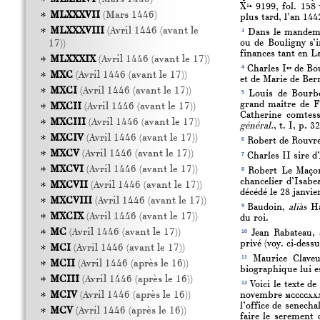
X
9199, fol. 158 
1a
MLXXXVII
(Mars 1446)
plus tard, l’an 144
MLXXXVIII
(Avril 1446 (avant le
3
Dans le mandem
ou de Bouligny s’i
17))
finances tant en L
MLXXXIX
(Avril 1446 (avant le 17))
4
Charles I
de Bou
er
MXC
(Avril 1446 (avant le 17))
et de Marie de Ber
MXCI
(Avril 1446 (avant le 17))
5
Louis de Bourbo
grand maître de F
MXCII
(Avril 1446 (avant le 17))
Catherine comtes
MXCIII
(Avril 1446 (avant le 17))
général.
, t. I, p. 32
MXCIV
(Avril 1446 (avant le 17))
6
Robert de Rouvres.
MXCV
(Avril 1446 (avant le 17))
7
Charles II sire d’
MXCVI
(Avril 1446 (avant le 17))
8
Robert Le Maçon,
chancelier d’Isab
MXCVII
(Avril 1446 (avant le 17))
décédé le 28 janvie
MXCVIII
(Avril 1446 (avant le 17))
9
Baudoin,
aliàs
Ha
MXCIX
(Avril 1446 (avant le 17))
du roi.
MC
(Avril 1446 (avant le 17))
10
Jean Rabateau, 
privé (voy. ci-dessu
MCI
(Avril 1446 (avant le 17))
11
Maurice Claveur
MCII
(Avril 1446 (après le 16))
biographique lui e
MCIII
(Avril 1446 (après le 16))
12
Voici le texte de
MCIV
(Avril 1446 (après le 16))
novembre
mccccxxx
l’office de senecha
MCV
(Avril 1446 (après le 16))
faire le serement 