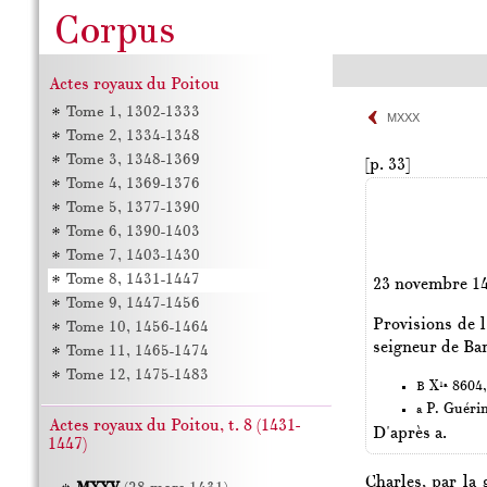
Actes royaux du Poitou
Tome 1, 1302-1333
MXXX
Tome 2, 1334-1348
Tome 3, 1348-1369
[p. 33]
Tome 4, 1369-1376
Tome 5, 1377-1390
Tome 6, 1390-1403
Tome 7, 1403-1430
Tome 8, 1431-1447
23 novembre 1
Tome 9, 1447-1456
Provisions de l
Tome 10, 1456-1464
seigneur de Ba
Tome 11, 1465-1474
Tome 12, 1475-1483
X
8604,
B
1a
P. Guéri
a
Actes royaux du Poitou, t. 8 (1431-
D'après a.
1447)
Charles, par la