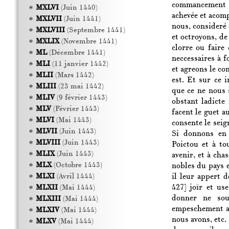
commancement de
MXLVI
(Juin 1440)
achevée et acompl
MXLVII
(Juin 1441)
nous, consideré 
MXLVIII
(Septembre 1441)
et octroyons, de
MXLIX
(Novembre 1441)
clorre ou faire 
ML
(Décembre 1441)
neccessaires à f
MLI
(11 janvier 1442)
et agreons le co
MLII
(Mars 1442)
est. Et sur ce 
MLIII
(23 mai 1442)
que ce ne nous 
MLIV
(9 février 1443)
obstant ladicte
MLV
(Février 1443)
facent le guet au
MLVI
(Mai 1443)
consente le seign
MLVII
(Juin 1443)
Si donnons en 
MLVIII
(Juin 1443)
Poictou et à to
MLIX
(Juin 1443)
avenir, et à cha
MLX
(Octobre 1443)
nobles du pays e
il leur appert d
MLXI
(Avril 1444)
427]
joïr et use
MLXII
(Mai 1444)
donner ne sou
MLXIII
(Mai 1444)
empeschement au 
MLXIV
(Mai 1444)
nous avons, etc.
MLXV
(Mai 1444)