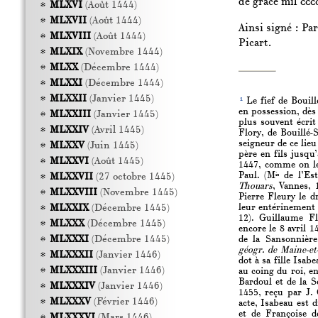
de grace mil
ccc
MLXVI
(Août 1444)
MLXVII
(Août 1444)
Ainsi signé : Pa
MLXVIII
(Août 1444)
Picart.
MLXIX
(Novembre 1444)
MLXX
(Décembre 1444)
MLXXI
(Décembre 1444)
MLXXII
(Janvier 1445)
1
Le fief de Bouill
en possession, dès
MLXXIII
(Janvier 1445)
plus souvent écrit
MLXXIV
(Avril 1445)
Flory, de Bouillé-
seigneur de ce lie
MLXXV
(Juin 1445)
père en fils jusqu
MLXXVI
(Août 1445)
1447, comme on le 
Paul. (M
de l’Est
MLXXVII
(27 octobre 1445)
is
Thouars
, Vannes, 
MLXXVIII
(Novembre 1445)
Pierre Fleury le d
leur entérinement 
MLXXIX
(Décembre 1445)
12). Guillaume Fle
MLXXX
(Décembre 1445)
encore le 8 avril 1
MLXXXI
(Décembre 1445)
de la Sansonnière
géogr. de Maine-et
MLXXXII
(Janvier 1446)
dot à sa fille Isab
MLXXXIII
(Janvier 1446)
au coing du roi, e
Bardoul et de la S
MLXXXIV
(Janvier 1446)
1455, reçu par J.
MLXXXV
(Février 1446)
acte, Isabeau est d
et de Françoise 
MLXXXVI
(Mars 1446)