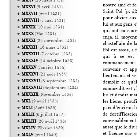
MXXV
(28 mars 1431)
nostre amé et fe
MXXVI
(9 avril 1431)
Saint Pol
[p. 42
MXXVII
(Avril 1431)
pour obvier aux
MXXVIII
(7 mai 1431)
lui et aux gens 
MXXIX
(10 mai 1431)
qui ont eu cour
MXXX
(Mai 1431)
ença, il, moyen
MXXXI
(23 novembre 1431)
chastellain de l
MXXXII
(16 mars 1432)
Pol est assiz, a
MXXXIII
(7 octobre 1433)
qui à ce est 
MXXXIV
(14 octobre 1433)
commancement d
MXXXV
(Janvier 1434)
convenir et ap
MXXXVI
(21 août 1434)
lieutenant, et v
MXXXVII
(8 septembre 1434)
demolir ce qu’i
MXXXVIII
(Septembre 1434)
comme dit est ;
MXXXIX
(Novembre 1434)
lui et desdiz ma
les biens, prouf
MXL
(9 avril 1435)
païs d’environ 
MXLI
(Août 1436)
de fortifficacio
MXLII
(6 juillet 1437)
convenablement 
MXLIII
(20 avril 1438)
aussi que le dit
MXLIV
(Février 1439)
et licence sur c
MXLV
(Avril 1440)