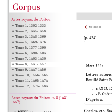
Actes royaux du Poitou
Tome 1, 1302-1333
MCXXXIII
Tome 2, 1334-1348
Tome 3, 1348-1369
[p. 424]
Tome 4, 1369-1376
Tome 5, 1377-1390
Tome 6, 1390-1403
Tome 7, 1403-1430
Tome 8, 1431-1447
Mars 1447
Tome 9, 1447-1456
Lettres autoris
Tome 10, 1456-1464
Bouillé-Saint-Pa
Tome 11, 1465-1474
Tome 12, 1475-1483
AN JJ. 17
B
P. Guéri
a
Actes royaux du Poitou, t. 8 (1431-
D'après a.
1447)
Charles, etc. Sa