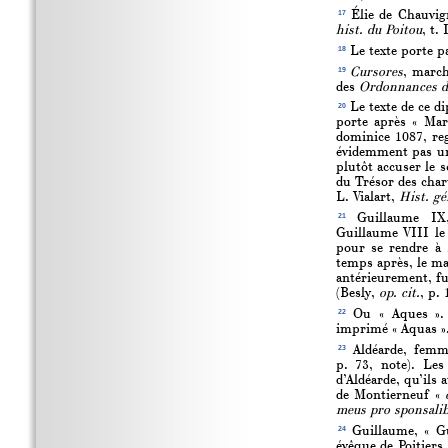
17
Élie de Chauvign
hist. du Poitou
, t.
18
Le texte porte pa
19
Cursores
, march
des
Ordonnances de
20
Le texte de ce d
porte après « Mar
dominice 1087, re
évidemment pas une
plutôt accuser le s
du Trésor des char
L. Vialart,
Hist. gé
21
Guillaume IX,
Guillaume VIII le 
pour se rendre à 
temps après, le mar
antérieurement, fu
(Besly,
op. cit.
, p. 
22
Ou « Aques ». 
imprimé « Aquas »
23
Aldéarde, femme
p. 73, note). Les
d’Aldéarde, qu’ils 
de Montierneuf «
meus pro sponsalib
24
Guillaume, « Gu
évêque de Poitiers 