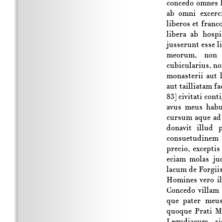
concedo omnes h
ab omni excerci
liberos et fran
libera ab hospi
jusserunt esse li
meorum, non p
cubicularius, no
monasterii aut 
aut tailliatam f
83]
civitati con
avus meus habu
cursum aque ad 
donavit illud 
consuetudinem 
precio, excepti
eciam molas ju
lacum de Forgiis
Homines vero il
Concedo villam 
que pater meus 
quoque Prati Ma
Legudiacum, si