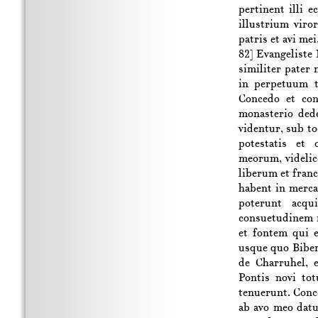
pertinent illi e
illustrium vir
patris et avi me
82]
Evangeliste N
similiter pater 
in perpetuum t
Concedo et co
monasterio dede
videntur, sub t
potestatis e
meorum, videlic
liberum et fran
habent in merca
poterunt acqu
consuetudinem 
et fontem qui 
usque quo Biber
de Charruhel, 
Pontis novi to
tenuerunt. Conc
ab avo meo datu