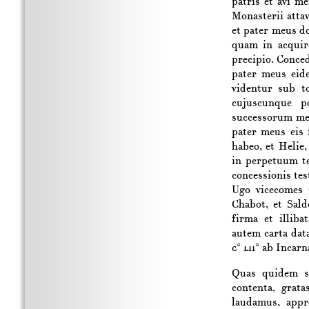
patris et avi m
Monasterii attav
et pater meus d
quam in acquir
precipio. Conce
pater meus eid
videntur sub t
cujuscunque 
successorum meo
pater meus eis f
habeo, et Helie
in perpetuum t
concessionis tes
Ugo vicecomes 
Chabot, et Sald
firma et illiba
autem carta dat
c° lii°
ab Incarn
Quas quidem se
contenta, grata
laudamus, appr