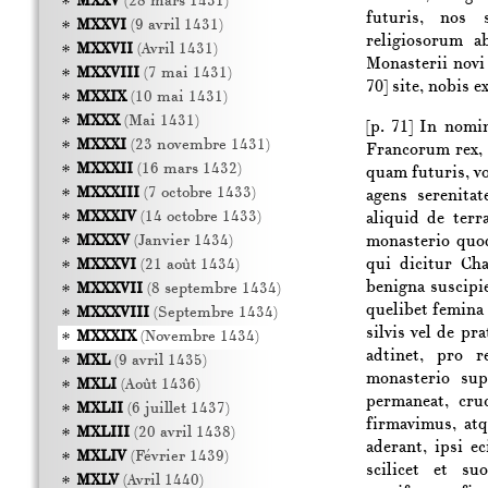
MXXV
(28 mars 1431)
futuris, nos 
MXXVI
(9 avril 1431)
religiosorum a
MXXVII
(Avril 1431)
Monasterii novi
MXXVIII
(7 mai 1431)
70]
site, nobis e
MXXIX
(10 mai 1431)
MXXX
(Mai 1431)
[p. 71]
In nomine
MXXXI
(23 novembre 1431)
Francorum rex, 
MXXXII
(16 mars 1432)
quam futuris, v
MXXXIII
(7 octobre 1433)
agens serenita
MXXXIV
(14 octobre 1433)
aliquid de terr
monasterio quod 
MXXXV
(Janvier 1434)
qui dicitur Ch
MXXXVI
(21 août 1434)
benigna suscipi
MXXXVII
(8 septembre 1434)
quelibet femina d
MXXXVIII
(Septembre 1434)
silvis vel de pr
MXXXIX
(Novembre 1434)
adtinet, pro r
MXL
(9 avril 1435)
monasterio sup
MXLI
(Août 1436)
permaneat, cru
MXLII
(6 juillet 1437)
firmavimus, at
MXLIII
(20 avril 1438)
aderant, ipsi 
MXLIV
(Février 1439)
scilicet et s
MXLV
(Avril 1440)