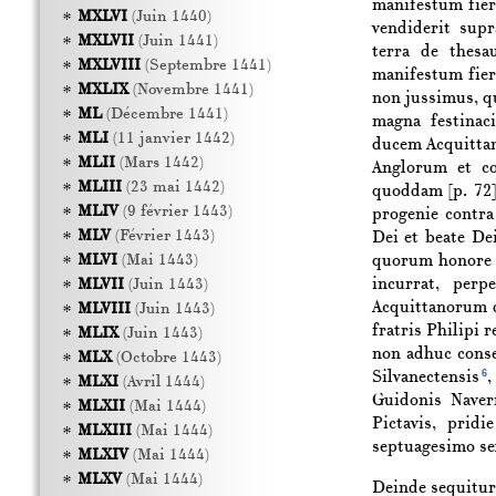
manifestum fier
MXLVI
(Juin 1440)
vendiderit sup
MXLVII
(Juin 1441)
terra de thesa
MXLVIII
(Septembre 1441)
manifestum fier
MXLIX
(Novembre 1441)
non jussimus, q
ML
(Décembre 1441)
magna festinac
MLI
(11 janvier 1442)
ducem Acquittan
MLII
(Mars 1442)
Anglorum et c
MLIII
(23 mai 1442)
quoddam
[p. 72
MLIV
(9 février 1443)
progenie contra
MLV
(Février 1443)
Dei et beate Dei
quorum honore 
MLVI
(Mai 1443)
incurrat, perp
MLVII
(Juin 1443)
Acquittanorum d
MLVIII
(Juin 1443)
fratris Philipi r
MLIX
(Juin 1443)
non adhuc consec
MLX
(Octobre 1443)
6
Silvanectensis
,
MLXI
(Avril 1444)
Guidonis Naver
MLXII
(Mai 1444)
Pictavis, prid
MLXIII
(Mai 1444)
septuagesimo se
MLXIV
(Mai 1444)
MLXV
(Mai 1444)
Deinde sequitur