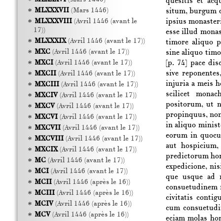
quesitis et ac
MLXXXVII
(Mars 1446)
situm, burgum q
ipsius monasteri
MLXXXVIII
(Avril 1446 (avant le
17))
esse illud monas
MLXXXIX
(Avril 1446 (avant le 17))
timore aliquo p
MXC
(Avril 1446 (avant le 17))
sine aliquo timo
[p. 74]
pace disc
MXCI
(Avril 1446 (avant le 17))
sive reponentes
MXCII
(Avril 1446 (avant le 17))
injuria a meis h
MXCIII
(Avril 1446 (avant le 17))
scilicet mona
MXCIV
(Avril 1446 (avant le 17))
positorum, ut n
MXCV
(Avril 1446 (avant le 17))
propinquus, non
MXCVI
(Avril 1446 (avant le 17))
in aliquo minis
MXCVII
(Avril 1446 (avant le 17))
eorum in quocu
MXCVIII
(Avril 1446 (avant le 17))
aut hospicium,
MXCIX
(Avril 1446 (avant le 17))
predictorum hom
MC
(Avril 1446 (avant le 17))
expedicione, ni
MCI
(Avril 1446 (avant le 17))
que usque ad m
MCII
(Avril 1446 (après le 16))
consuetudinem m
MCIII
(Avril 1446 (après le 16))
civitatis conti
MCIV
(Avril 1446 (après le 16))
cum consuetudi
MCV
(Avril 1446 (après le 16))
eciam molas hom