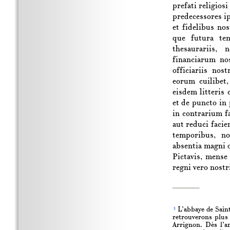
prefati religios
predecessores ip
et fidelibus no
que futura te
thesaurariis,
financiarum nos
officiariis nos
eorum cuilibet
eisdem litteris 
et de puncto in 
in contrarium f
aut reduci facie
temporibus, no
absentia magni o
Pictavis, mens
regni vero nostr
1
L’abbaye de Saint
retrouverons plus
Arrignon. Dès l’an