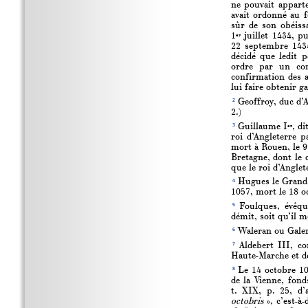
ne pouvait appart
avait ordonné au 
sûr de son obéissa
1
juillet 1434, p
er
22 septembre 1434,
décidé que ledit p
ordre par un com
confirmation des 
lui faire obtenir g
2
Geoffroy, duc d’A
2.)
3
Guillaume I
, d
er
roi d’Angleterre p
mort à Rouen, le 9 
Bretagne, dont le 
que le roi d’Anglet
4
Hugues le Grand, 
1057, mort le 18 o
5
Foulques, évêque
démît, soit qu’il m
6
Waleran ou Galera
7
Aldebert III, co
Haute-Marche et de
8
Le 14 octobre 10
de la Vienne, fon
t. XIX, p. 25, d’
octobris
», c’est-à-