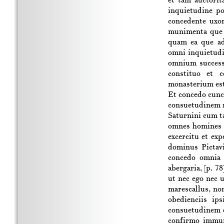
et tam auctorit
inquietudine p
concedente uxo
munimenta que 
quam ea que ad
omni inquietudi
omnium success
constituo et 
monasterium est
Et concedo cunct
consuetudinem r
Saturnini cum t
omnes homines q
excercitu et exp
dominus Pictav
concedo omnia 
abergaria,
[p. 78
ut nec ego nec 
marescallus, no
obedienciis ip
consuetudinem qu
confirmo immuni