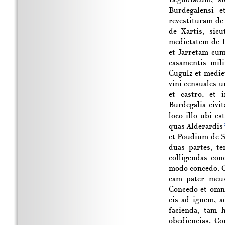
Burdegalensi e
revestituram de
de Xartis, sic
medietatem de L
et Jarretam cum
casamentis mil
Cugulz et medie
vini censuales 
et castro, et 
Burdegalia civi
loco illo ubi e
quas Alderardis
et Poudium de Se
duas partes, te
colligendas co
modo concedo. C
eam pater meus 
Concedo et omne
eis ad ignem, a
facienda, tam 
obediencias. Co