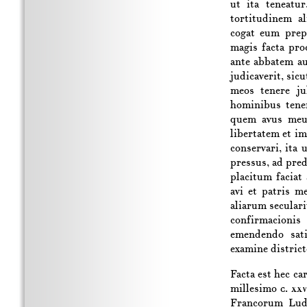
ut ita teneatu
tortitudinem a
cogat eum prep
magis facta pro
ante abbatem au
judicaverit, sic
meos tenere ju
hominibus tene
quem avus meus
libertatem et i
conservari, ita 
pressus, ad pred
placitum faciat
avi et patris m
aliarum secular
confirmacioni
emendendo sati
examine district
Facta est hec c
millesimo
c. xxv
Francorum Ludo