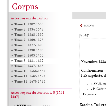
Actes royaux du Poitou
Tome 1, 1302-1333
MXXXVIII
Tome 2, 1334-1348
Tome 3, 1348-1369
[p. 69]
Tome 4, 1369-1376
Tome 5, 1377-1390
Tome 6, 1390-1403
Tome 7, 1403-1430
Tome 8, 1431-1447
Novembre 143
Tome 9, 1447-1456
Confirmation
Tome 10, 1456-1464
l’Evangéliste, 
Tome 11, 1465-1474
Tome 12, 1475-1483
AN JJ. 21
B
P. Guéri
a
Actes royaux du Poitou, t. 8 (1431-
D'après a.
1447)
Karolus, Dei gr