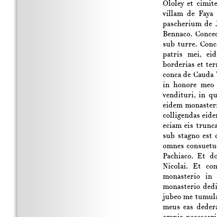
Ololey et cimit
villam de Faya 
pascherium de J
Bennaco. Conce
sub turre. Conc
patris mei, ei
borderias et te
conca de Cauda 
in honore meo 
vendituri, in 
eidem monasterio
colligendas eid
eciam eis trunc
sub stagno est 
omnes consuetud
Pachiaco. Et d
Nicolai. Et co
monasterio in
monasterio ded
jubeo me tumula
meus eas dedera