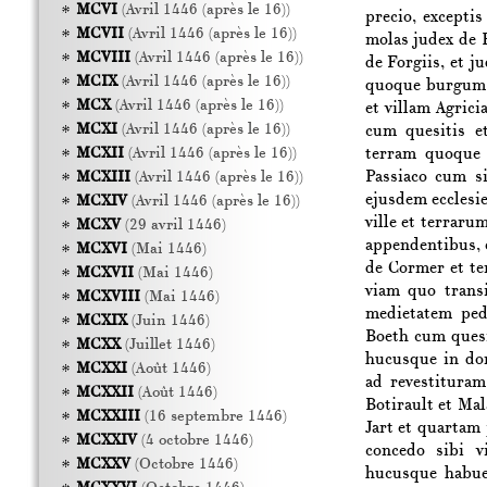
MCVI
(Avril 1446 (après le 16))
precio, excepti
MCVII
(Avril 1446 (après le 16))
molas judex de 
MCVIII
(Avril 1446 (après le 16))
de Forgiis, et j
MCIX
(Avril 1446 (après le 16))
quoque burgum S
MCX
(Avril 1446 (après le 16))
et villam Agrici
MCXI
(Avril 1446 (après le 16))
cum quesitis et
terram quoque 
MCXII
(Avril 1446 (après le 16))
Passiaco cum si
MCXIII
(Avril 1446 (après le 16))
ejusdem ecclesi
MCXIV
(Avril 1446 (après le 16))
ville et terraru
MCXV
(29 avril 1446)
appendentibus,
MCXVI
(Mai 1446)
de Cormer et ter
MCXVII
(Mai 1446)
viam quo trans
MCXVIII
(Mai 1446)
medietatem ped
MCXIX
(Juin 1446)
Boeth cum quesit
MCXX
(Juillet 1446)
hucusque in do
MCXXI
(Août 1446)
ad revestitura
MCXXII
(Août 1446)
Botirault et Ma
MCXXIII
(16 septembre 1446)
Jart et quartam 
MCXXIV
(4 octobre 1446)
concedo sibi v
MCXXV
(Octobre 1446)
hucusque habue