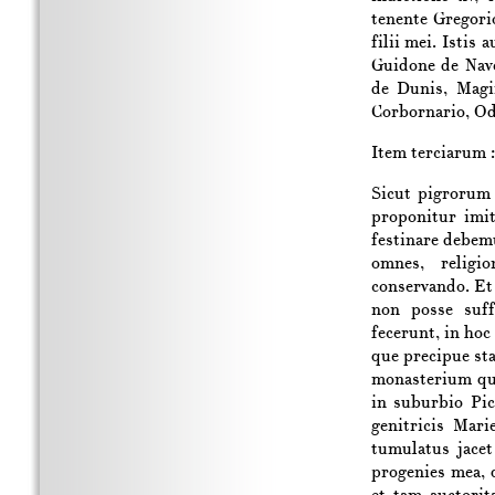
tenente Gregori
filii mei. Istis
Guidone de Nav
de Dunis, Magi
Corbornario, Od
Item terciarum :
Sicut pigrorum 
proponitur imit
festinare debem
omnes, religi
conservando. E
non posse suff
fecerunt, in hoc
que precipue st
monasterium qu
in suburbio Pic
genitricis Mar
tumulatus jace
progenies mea, 