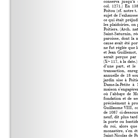
conserva jusqu’à 
col. 1271.) En 13
Poitou (cf. notre t
sujet de l’exhauss
ce qui était préjud
les plaidoiries, on
Poitiers. (Arch. na
Saint-Saturnin, ré
paroisse, dont la 
cause avait été po
ne fut réglée que 
et Jean Guillemot,
serait perçue par 
(X
117, à la date.
1c
d’une part, et le
transaction, enre
annuelle de 18 sou
jardin sise à Poi
Dame-la-Petite à 
maison s’engagèren
où l’abbaye de Mo
fondation et de se
précisément à pro
Guillaume VIII, c
de 1087 ci-dessou
neuf, dit plus tard
la porte ou bastid
du roi, alors que
monastère, s’en ét
Saint-Nicolas de Po