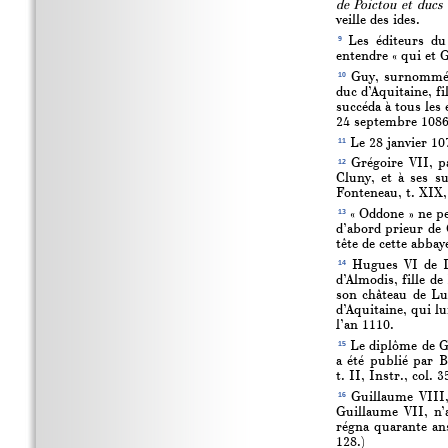
de Poictou et ducs
veille des ides.
9
Les éditeurs du
entendre « qui et 
10
Guy, surnommé G
duc d’Aquitaine, f
succéda à tous les 
24 septembre 1086.
11
Le 28 janvier 10
12
Grégoire VII, p
Cluny, et à ses s
Fonteneau, t. XIX,
13
« Oddone » ne pe
d’abord prieur de 
tête de cette abbay
14
Hugues VI de Lu
d’Almodis, fille de
son château de Lu
d’Aquitaine, qui lu
l’an 1110.
15
Le diplôme de Gu
a été publié par B
t. II, Instr., col. 3
16
Guillaume VIII, 
Guillaume VII, n’
régna quarante ans
128.)