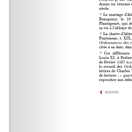
donne un résumé et
siècle.
35
Le mariage d’Alié
Beaugency, le 18
Plantagenet, qui de
sa vie à l’abbaye d
36
La charte d’Alié
Fonteneau, t. XIX, 
Ordonnances des r
citée à sa date, da
37
Ces différents 
Louis XI, à Poitier
de février 1487 n.s
le recueil des
Ordo
lettres de Charles
de lecture : «
quar
reprocher aux édite
MXXXVIII