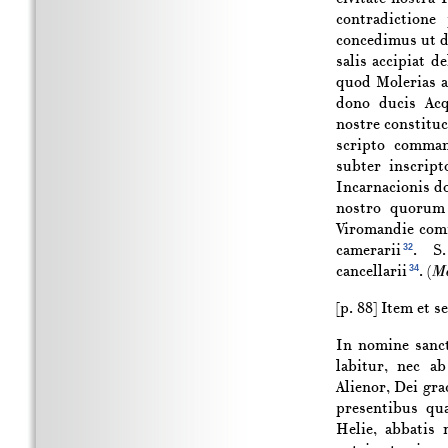
contradictione
concedimus ut d
salis accipiat 
quod Molerias a
dono ducis Acq
nostre constitu
scripto command
subter inscript
Incarnacionis 
nostro quorum 
Viromandie comi
32
camerarii
. S.
34
cancellarii
. (
M
[p. 88]
Item et s
In nomine sanc
labitur, nec ab
Alienor, Dei gr
presentibus qu
Helie, abbatis