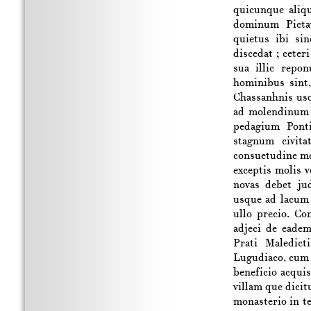
quicunque aliqu
dominum Picta
quietus ibi si
discedat ; ceteri
sua illic repo
hominibus sint
Chassanhnis usq
ad molendinum 
pedagium Ponti
stagnum civit
consuetudine mo
exceptis molis 
novas debet ju
usque ad lacum 
ullo precio. Co
adjeci de eadem
Prati Maledic
Lugudiaco, cum 
beneficio acquis
villam que dicit
monasterio in t