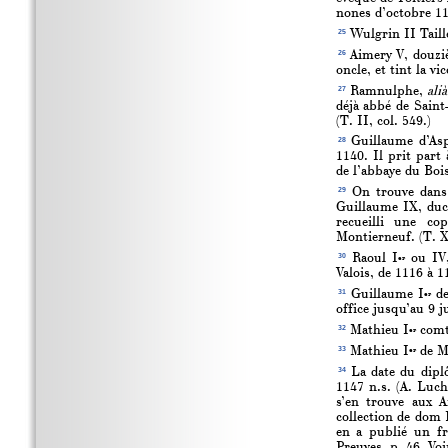
nones d’octobre 11
25
Wulgrin II Taill
26
Aimery V, douziè
oncle, et tint la v
27
Ramnulphe,
alià
déjà abbé de Saint
(T. II, col. 549.)
28
Guillaume d’Aspr
1140. Il prit part
de l’abbaye du Boi
29
On trouve dans
Guillaume IX, duc
recueilli une cop
Montierneuf. (T. X
30
Raoul I
ou IV,
er
Valois, de 1116 à 
31
Guillaume I
de
er
office jusqu’au 9 j
32
Mathieu I
comte
er
33
Mathieu I
de Mo
er
34
La date du diplô
1147 n.s. (A. Luc
s’en trouve aux A
collection de dom 
en a publié un f
Preuves, p. 46. Voi