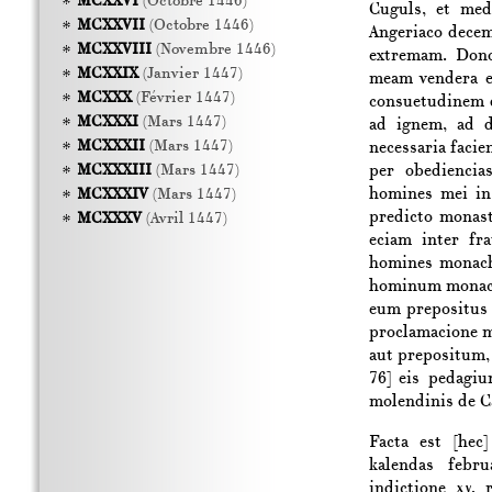
MCXXVI
(Octobre 1446)
Cuguls, et med
MCXXVII
(Octobre 1446)
Angeriaco decem
MCXXVIII
(Novembre 1446)
extremam. Dono
MCXXIX
(Janvier 1447)
meam vendera e
MCXXX
(Février 1447)
consuetudinem d
MCXXXI
(Mars 1447)
ad ignem, ad d
MCXXXII
(Mars 1447)
necessaria facie
per obediencia
MCXXXIII
(Mars 1447)
homines mei in
MCXXXIV
(Mars 1447)
predicto monas
MCXXXV
(Avril 1447)
eciam inter fra
homines monacho
hominum monach
eum prepositus 
proclamacione m
aut prepositum, 
76]
eis pedagiu
molendinis de C
Facta est [hec
kalendas febr
indictione
xv,
r