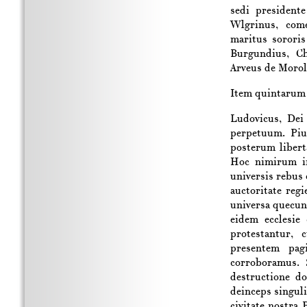
sedi presidente
Wlgrinus, com
maritus sororis
Burgundius, C
Arveus de Morol
Item quintarum 
Ludovicus, Dei
perpetuum. Piu
posterum libert
Hoc nimirum in
universis rebus 
auctoritate reg
universa quecun
eidem ecclesie
protestantur,
presentem pagi
corroboramus. 
destructione d
deinceps singuli
civitate nostra 