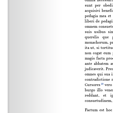
omnia necessari
sunt per obedi
acquisivi benefi
pedagia mea et
liberi de pedag
omnem consuetud
suis usibus si
querelis que
monachorum, pre
ita ut, si tort
non cogat eum 
magis facta pro
ante abbatem a
judicaverit. Pre
omnes qui sua i
contradictione
19
Cursores
vero 
burgo illo ven
reddant, et 
consuetudinem, s
Factum est hoc 