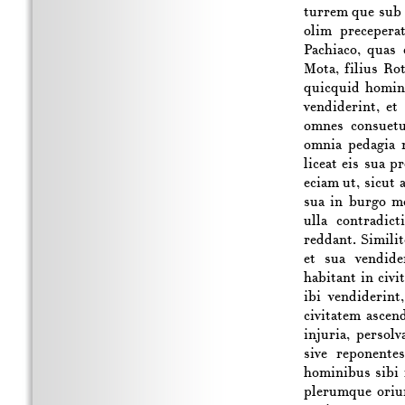
turrem que sub 
olim precepera
Pachiaco, quas
Mota, filius Ro
quicquid homin
vendiderint, et
omnes consuetu
omnia pedagia 
liceat eis sua p
eciam ut, sicut 
sua in burgo m
ulla contradic
reddant. Similit
et sua vendide
habitant in civi
ibi vendiderin
civitatem asce
injuria, persol
sive reponente
hominibus sibi 
plerumque oriu