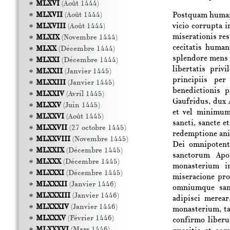
MLXVI
(Août 1444)
Postquam humana
MLXVII
(Août 1444)
vicio corrupta i
MLXVIII
(Août 1444)
miserationis re
MLXIX
(Novembre 1444)
cecitatis human
MLXX
(Décembre 1444)
splendore mens 
MLXXI
(Décembre 1444)
libertatis priv
MLXXII
(Janvier 1445)
principiis per
MLXXIII
(Janvier 1445)
benedictionis 
MLXXIV
(Avril 1445)
Gaufridus, dux
MLXXV
(Juin 1445)
et vel minimum 
MLXXVI
(Août 1445)
sancti, sancte 
MLXXVII
(27 octobre 1445)
redemptione ani
MLXXVIII
(Novembre 1445)
Dei omnipotenti
MLXXIX
(Décembre 1445)
sanctorum Apo
MLXXX
(Décembre 1445)
monasterium i
MLXXXI
(Décembre 1445)
miseracione pro
MLXXXII
(Janvier 1446)
omniumque san
MLXXXIII
(Janvier 1446)
adipisci merear
MLXXXIV
(Janvier 1446)
monasterium, ta
MLXXXV
(Février 1446)
confirmo liber
MLXXXVI
(Mars 1446)