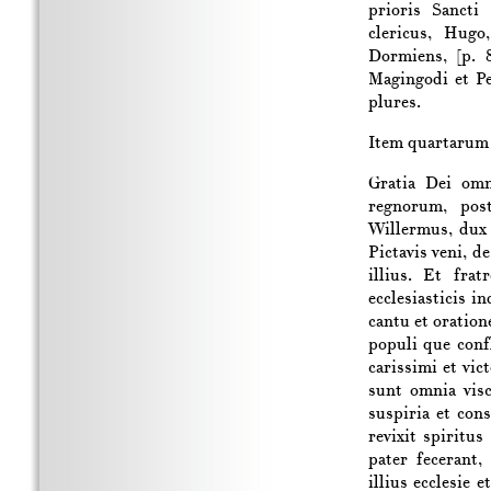
prioris Sancti
clericus, Hug
Dormiens,
[p. 
Magingodi et Pe
plures.
Item quartarum 
Gratia Dei omn
regnorum, pos
Willermus, dux 
Pictavis veni, d
illius. Et fra
ecclesiasticis 
cantu et oratio
populi que conf
carissimi et vic
sunt omnia visc
suspiria et con
revixit spiritu
pater fecerant,
illius ecclesi