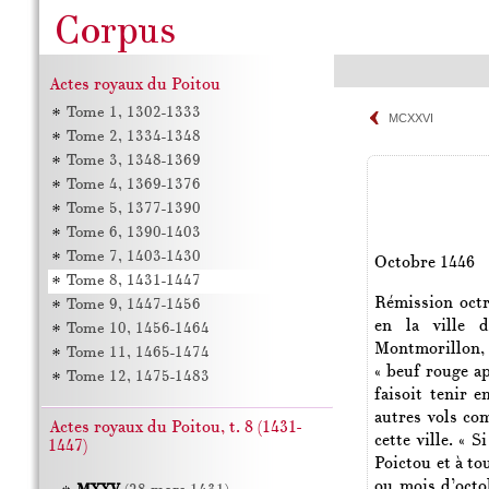
Actes royaux du Poitou
Tome 1, 1302-1333
MCXXVI
Tome 2, 1334-1348
Tome 3, 1348-1369
Tome 4, 1369-1376
Tome 5, 1377-1390
Tome 6, 1390-1403
Tome 7, 1403-1430
Octobre 1446
Tome 8, 1431-1447
Rémission octr
Tome 9, 1447-1456
en la ville d
Tome 10, 1456-1464
Montmorillon,
Tome 11, 1465-1474
« beuf rouge a
Tome 12, 1475-1483
faisoit tenir 
autres vols co
Actes royaux du Poitou, t. 8 (1431-
cette ville. «
1447)
Poictou et à to
ou mois d’octo