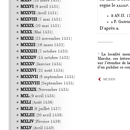
MXXV
(28 mars 1431)
regne le
xxiiii
.
e
MXXVI
(9 avril 1431)
MXXVII
(Avril 1431)
AN JJ. 17
B
MXXVIII
(7 mai 1431)
P. Guéri
a
MXXIX
(10 mai 1431)
D'après a.
MXXX
(Mai 1431)
MXXXI
(23 novembre 1431)
MXXXII
(16 mars 1432)
MXXXIII
(7 octobre 1433)
1
La localité ment
MXXXIV
(14 octobre 1433)
Marche, ces lettr
sur l’étendue de 
MXXXV
(Janvier 1434)
d’en publier ce cou
MXXXVI
(21 août 1434)
MXXXVII
(8 septembre 1434)
MCXXVI
MXXXVIII
(Septembre 1434)
MXXXIX
(Novembre 1434)
MXL
(9 avril 1435)
MXLI
(Août 1436)
MXLII
(6 juillet 1437)
MXLIII
(20 avril 1438)
MXLIV
(Février 1439)
MXLV
(Avril 1440)