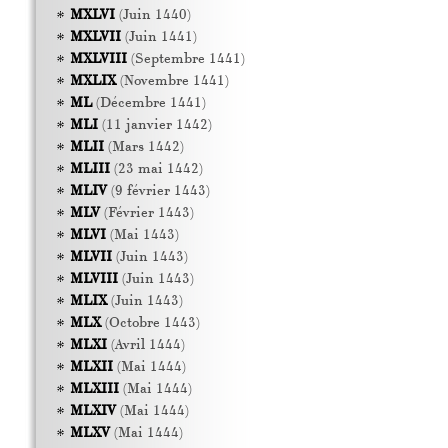
MXLVI
(Juin 1440)
MXLVII
(Juin 1441)
MXLVIII
(Septembre 1441)
MXLIX
(Novembre 1441)
ML
(Décembre 1441)
MLI
(11 janvier 1442)
MLII
(Mars 1442)
MLIII
(23 mai 1442)
MLIV
(9 février 1443)
MLV
(Février 1443)
MLVI
(Mai 1443)
MLVII
(Juin 1443)
MLVIII
(Juin 1443)
MLIX
(Juin 1443)
MLX
(Octobre 1443)
MLXI
(Avril 1444)
MLXII
(Mai 1444)
MLXIII
(Mai 1444)
MLXIV
(Mai 1444)
MLXV
(Mai 1444)