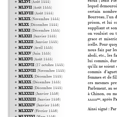
escuz ; ledit Pi
MLXVI
(Août 1444)
lequel demouroit
MLXVII
(Août 1444)
certain nombre
MLXVIII
(Août 1444)
Bourreau, l’un 
MLXIX
(Novembre 1444)
prison, et lui 
MLXX
(Décembre 1444)
suppliant ot son
MLXXI
(Décembre 1444)
on voulsist ou 
MLXXII
(Janvier 1445)
grace et miseri
MLXXIII
(Janvier 1445)
icelle. Pour quo
MLXXIV
(Avril 1445)
nous faiz par le
MLXXV
(Juin 1445)
aboli, etc., les 
MLXXVI
(Août 1445)
lui commis, dura
MLXXVII
(27 octobre 1445)
qu’ilz ne soient
MLXXVIII
(Novembre 1445)
commis d’aguet
MLXXIX
(Décembre 1445)
femmes et de fil
MLXXX
(Décembre 1445)
ces mesmes pres
MLXXXI
(Décembre 1445)
Parlement, au se
à Chinon, ou mo
MLXXXII
(Janvier 1446)
xxiiii
, après P
MLXXXIII
(Janvier 1446)
me
MLXXXIV
(Janvier 1446)
Ainsi signé : Pa
MLXXXV
(Février 1446)
MLXXXVI
(Mars 1446)