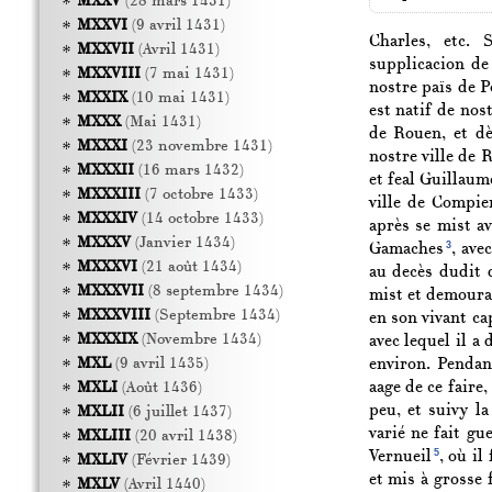
MXXV
(28 mars 1431)
MXXVI
(9 avril 1431)
Charles, etc. 
MXXVII
(Avril 1431)
supplicacion de
MXXVIII
(7 mai 1431)
nostre païs de P
MXXIX
(10 mai 1431)
est natif de nos
MXXX
(Mai 1431)
de Rouen, et dè
MXXXI
(23 novembre 1431)
nostre ville de 
MXXXII
(16 mars 1432)
et feal Guillaum
MXXXIII
(7 octobre 1433)
ville de Compie
MXXXIV
(14 octobre 1433)
après se mist av
MXXXV
(Janvier 1434)
3
Gamaches
, ave
MXXXVI
(21 août 1434)
au decès dudit 
MXXXVII
(8 septembre 1434)
mist et demoura
MXXXVIII
(Septembre 1434)
en son vivant ca
MXXXIX
(Novembre 1434)
avec lequel il 
environ. Pendan
MXL
(9 avril 1435)
aage de ce faire,
MXLI
(Août 1436)
peu, et suivy l
MXLII
(6 juillet 1437)
varié ne fait gu
MXLIII
(20 avril 1438)
5
Vernueil
, où il
MXLIV
(Février 1439)
et mis à grosse 
MXLV
(Avril 1440)