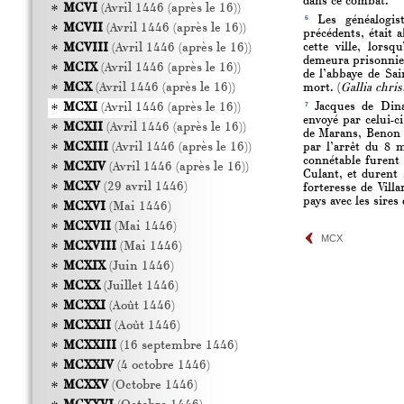
dans ce combat.
MCVI
(Avril 1446 (après le 16))
6
Les généalogist
MCVII
(Avril 1446 (après le 16))
précédents, était 
MCVIII
(Avril 1446 (après le 16))
cette ville, lors
demeura prisonnier.
MCIX
(Avril 1446 (après le 16))
de l’abbaye de Sai
MCX
(Avril 1446 (après le 16))
mort. (
Gallia chris
7
MCXI
(Avril 1446 (après le 16))
Jacques de Dina
envoyé par celui-c
MCXII
(Avril 1446 (après le 16))
de Marans, Benon e
MCXIII
(Avril 1446 (après le 16))
par l’arrêt du 8 
connétable furent 
MCXIV
(Avril 1446 (après le 16))
Culant, et durent 
MCXV
(29 avril 1446)
forteresse de Vill
pays avec les sire
MCXVI
(Mai 1446)
MCXVII
(Mai 1446)
MCX
MCXVIII
(Mai 1446)
MCXIX
(Juin 1446)
MCXX
(Juillet 1446)
MCXXI
(Août 1446)
MCXXII
(Août 1446)
MCXXIII
(16 septembre 1446)
MCXXIV
(4 octobre 1446)
MCXXV
(Octobre 1446)