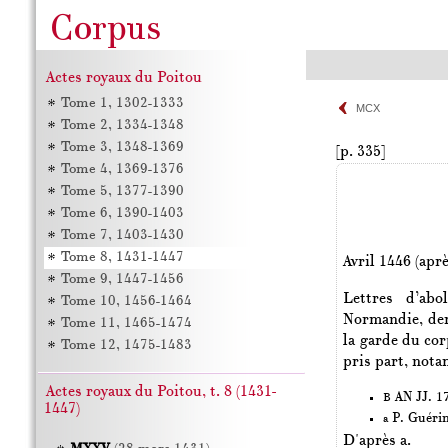
Actes royaux du Poitou
Tome 1, 1302-1333
MCX
Tome 2, 1334-1348
Tome 3, 1348-1369
[p. 335]
Tome 4, 1369-1376
Tome 5, 1377-1390
Tome 6, 1390-1403
Tome 7, 1403-1430
Tome 8, 1431-1447
Avril 1446 (aprè
Tome 9, 1447-1456
Lettres d’abo
Tome 10, 1456-1464
Normandie, dem
Tome 11, 1465-1474
la garde du cor
Tome 12, 1475-1483
pris part, nota
Actes royaux du Poitou, t. 8 (1431-
AN JJ. 17
B
1447)
P. Guéri
a
D'après a.