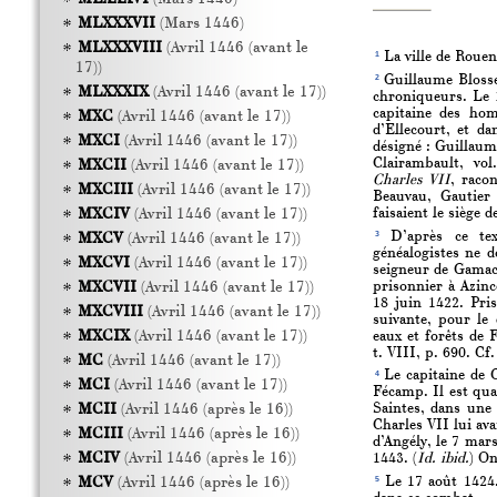
MLXXXVII
(Mars 1446)
MLXXXVIII
(Avril 1446 (avant le
1
La ville de Rouen 
17))
2
Guillaume Blosse
MLXXXIX
(Avril 1446 (avant le 17))
chroniqueurs. Le 1
capitaine des hom
MXC
(Avril 1446 (avant le 17))
d’Ellecourt, et d
MXCI
(Avril 1446 (avant le 17))
désigné : Guillaume
Clairambault, vo
MXCII
(Avril 1446 (avant le 17))
Charles VII
, raco
MXCIII
(Avril 1446 (avant le 17))
Beauvau, Gautier 
faisaient le siège de
MXCIV
(Avril 1446 (avant le 17))
3
D’après ce tex
MXCV
(Avril 1446 (avant le 17))
généalogistes ne d
MXCVI
(Avril 1446 (avant le 17))
seigneur de Gamach
prisonnier à Azinc
MXCVII
(Avril 1446 (avant le 17))
18 juin 1422. Pri
MXCVIII
(Avril 1446 (avant le 17))
suivante, pour le
MXCIX
(Avril 1446 (avant le 17))
eaux et forêts de F
t. VIII, p. 690. Cf.
MC
(Avril 1446 (avant le 17))
4
Le capitaine de C
MCI
(Avril 1446 (avant le 17))
Fécamp. Il est qua
MCII
(Avril 1446 (après le 16))
Saintes, dans une 
Charles VII lui ava
MCIII
(Avril 1446 (après le 16))
d’Angély, le 7 mar
MCIV
(Avril 1446 (après le 16))
1443. (
Id. ibid.
) On
5
MCV
(Avril 1446 (après le 16))
Le 17 août 1424.