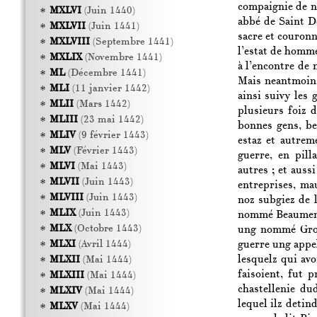
compaignie de n
MXLVI
(Juin 1440)
abbé de Saint D
MXLVII
(Juin 1441)
sacre et couronn
MXLVIII
(Septembre 1441)
l’estat de homme
MXLIX
(Novembre 1441)
à l’encontre de 
ML
(Décembre 1441)
Mais neantmoins
MLI
(11 janvier 1442)
ainsi suivy les 
MLII
(Mars 1442)
plusieurs foiz d
MLIII
(23 mai 1442)
bonnes gens, be
MLIV
(9 février 1443)
estaz et autrem
MLV
(Février 1443)
guerre, en pill
MLVI
(Mai 1443)
autres ; et auss
MLVII
(Juin 1443)
entreprises, ma
MLVIII
(Juin 1443)
noz subgiez de l
MLIX
(Juin 1443)
nommé Beaumen
MLX
(Octobre 1443)
ung nommé Gross
guerre ung appel
MLXI
(Avril 1444)
lesquelz qui av
MLXII
(Mai 1444)
faisoient, fut p
MLXIII
(Mai 1444)
chastellenie dud
MLXIV
(Mai 1444)
lequel ilz detin
MLXV
(Mai 1444)