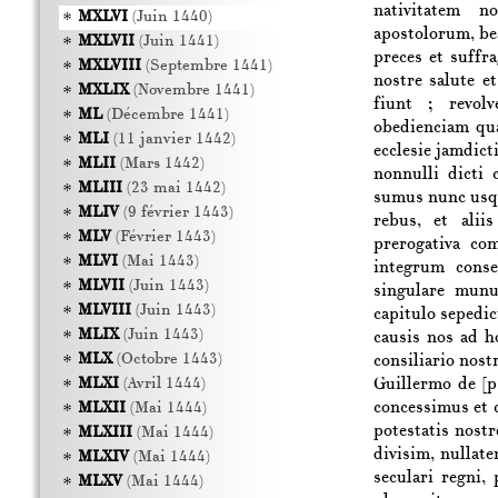
nativitatem n
MXLVI
(Juin 1440)
apostolorum, bea
MXLVII
(Juin 1441)
preces et suffra
MXLVIII
(Septembre 1441)
nostre salute et
MXLIX
(Novembre 1441)
fiunt ; revol
ML
(Décembre 1441)
obedienciam qu
MLI
(11 janvier 1442)
ecclesie jamdict
MLII
(Mars 1442)
nonnulli dicti 
MLIII
(23 mai 1442)
sumus nunc usque
MLIV
(9 février 1443)
rebus, et alii
MLV
(Février 1443)
prerogativa c
MLVI
(Mai 1443)
integrum conse
MLVII
(Juin 1443)
singulare munu
MLVIII
(Juin 1443)
capitulo sepedict
MLIX
(Juin 1443)
causis nos ad h
MLX
(Octobre 1443)
consiliario nost
Guillermo de
[p
MLXI
(Avril 1444)
concessimus et c
MLXII
(Mai 1444)
potestatis nost
MLXIII
(Mai 1444)
divisim, nullat
MLXIV
(Mai 1444)
seculari regni,
MLXV
(Mai 1444)