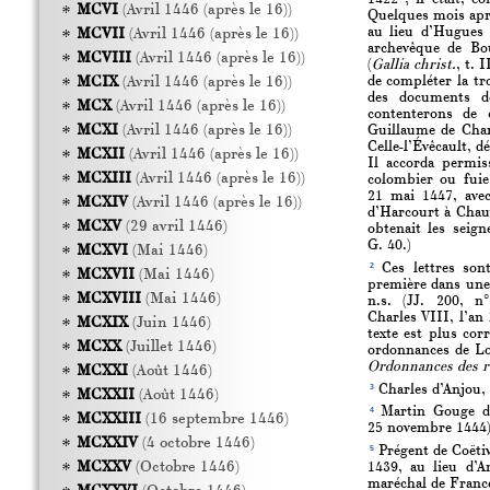
MCVI
(Avril 1446 (après le 16))
Quelques mois après
au lieu d’Hugues 
MCVII
(Avril 1446 (après le 16))
archevêque de Bo
MCVIII
(Avril 1446 (après le 16))
(
Gallia christ.
, t. 
de compléter la tr
MCIX
(Avril 1446 (après le 16))
des documents de
MCX
(Avril 1446 (après le 16))
contenterons de 
MCXI
(Avril 1446 (après le 16))
Guillaume de Charp
Celle-l’Évêcault, d
MCXII
(Avril 1446 (après le 16))
Il accorda permis
MCXIII
(Avril 1446 (après le 16))
colombier ou fuie 
21 mai 1447, avec
MCXIV
(Avril 1446 (après le 16))
d’Harcourt à Chauv
MCXV
(29 avril 1446)
obtenait les seig
G. 40.)
MCXVI
(Mai 1446)
2
Ces lettres sont
MCXVII
(Mai 1446)
première dans une 
MCXVIII
(Mai 1446)
n.s. (JJ. 200, n
Charles VIII, l’an 
MCXIX
(Juin 1446)
texte est plus corr
MCXX
(Juillet 1446)
ordonnances de Lou
Ordonnances des r
MCXXI
(Août 1446)
3
Charles d’Anjou,
MCXXII
(Août 1446)
4
Martin Gouge de
MCXXIII
(16 septembre 1446)
25 novembre 1444) e
MCXXIV
(4 octobre 1446)
5
Prégent de Coëtiv
MCXXV
(Octobre 1446)
1439, au lieu d’A
maréchal de France