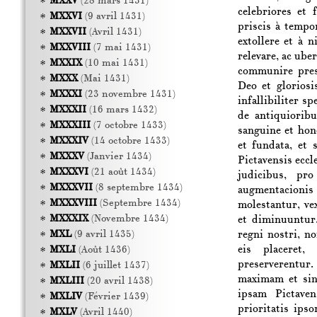
MXXV
(28 mars 1431)
celebriores et 
MXXVI
(9 avril 1431)
priscis à tempo
MXXVII
(Avril 1431)
extollere et à 
MXXVIII
(7 mai 1431)
relevare, ac ube
MXXIX
(10 mai 1431)
communire pres
MXXX
(Mai 1431)
Deo et glorios
MXXXI
(23 novembre 1431)
infallibiliter s
MXXXII
(16 mars 1432)
de antiquioribu
MXXXIII
(7 octobre 1433)
sanguine et hon
MXXXIV
(14 octobre 1433)
et fundata, et 
MXXXV
(Janvier 1434)
Pictavensis eccle
MXXXVI
(21 août 1434)
judicibus, pro
MXXXVII
(8 septembre 1434)
augmentacionis
MXXXVIII
(Septembre 1434)
molestantur, ve
MXXXIX
(Novembre 1434)
et diminuuntur,
regni nostri, n
MXL
(9 avril 1435)
eis placeret,
MXLI
(Août 1436)
preserverentur.
MXLII
(6 juillet 1437)
maximam et sin
MXLIII
(20 avril 1438)
ipsam Pictaven
MXLIV
(Février 1439)
prioritatis ip
MXLV
(Avril 1440)