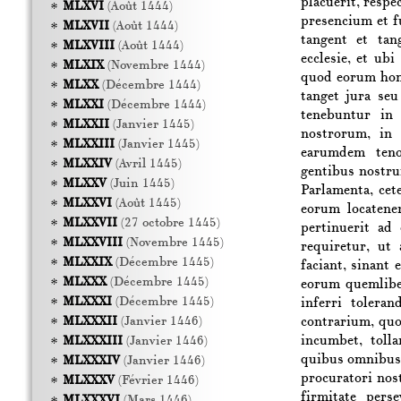
placuerit, resp
MLXVI
(Août 1444)
presencium et 
MLXVII
(Août 1444)
tangent et tan
MLXVIII
(Août 1444)
ecclesie, et ubi
MLXIX
(Novembre 1444)
quod eorum homi
MLXX
(Décembre 1444)
tanget jura seu
MLXXI
(Décembre 1444)
tenebuntur in 
MLXXII
(Janvier 1445)
nostrorum, in 
MLXXIII
(Janvier 1445)
earumdem tenor
MLXXIV
(Avril 1445)
gentibus nostru
MLXXV
(Juin 1445)
Parlamenta, cete
MLXXVI
(Août 1445)
eorum locatenen
MLXXVII
(27 octobre 1445)
pertinuerit ad
MLXXVIII
(Novembre 1445)
requiretur, ut 
MLXXIX
(Décembre 1445)
faciant, sinant 
MLXXX
(Décembre 1445)
eorum quemlibet
MLXXXI
(Décembre 1445)
inferri tolera
contrarium, quo
MLXXXII
(Janvier 1446)
incumbet, tolla
MLXXXIII
(Janvier 1446)
quibus omnibus
MLXXXIV
(Janvier 1446)
procuratori nos
MLXXXV
(Février 1446)
firmitate pers
MLXXXVI
(Mars 1446)