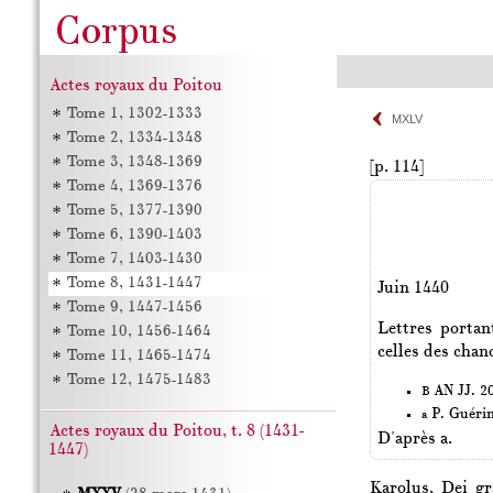
Actes royaux du Poitou
Tome 1, 1302-1333
MXLV
Tome 2, 1334-1348
Tome 3, 1348-1369
[p. 114]
Tome 4, 1369-1376
Tome 5, 1377-1390
Tome 6, 1390-1403
Tome 7, 1403-1430
Tome 8, 1431-1447
Juin 1440
Tome 9, 1447-1456
Lettres portan
Tome 10, 1456-1464
celles des chano
Tome 11, 1465-1474
Tome 12, 1475-1483
AN JJ. 20
B
P. Guéri
a
Actes royaux du Poitou, t. 8 (1431-
D'après a.
1447)
Karolus, Dei g