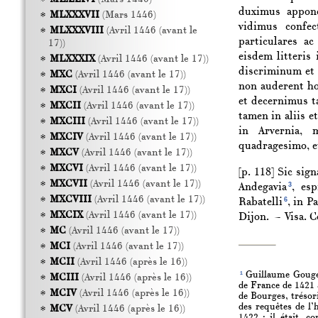
duximus appone
MLXXXVII
(Mars 1446)
vidimus confec
MLXXXVIII
(Avril 1446 (avant le
particulares ac
17))
eisdem litteris
MLXXXIX
(Avril 1446 (avant le 17))
discriminum et 
MXC
(Avril 1446 (avant le 17))
non auderent ho
MXCI
(Avril 1446 (avant le 17))
et decernimus ta
MXCII
(Avril 1446 (avant le 17))
tamen in aliis 
MXCIII
(Avril 1446 (avant le 17))
in Arvernia, 
MXCIV
(Avril 1446 (avant le 17))
quadragesimo, e
MXCV
(Avril 1446 (avant le 17))
MXCVI
(Avril 1446 (avant le 17))
[p. 118]
Sic sign
MXCVII
(Avril 1446 (avant le 17))
3
Andegavia
, es
MXCVIII
(Avril 1446 (avant le 17))
6
Rabatelli
, in 
MXCIX
(Avril 1446 (avant le 17))
Dijon. — Visa. C
MC
(Avril 1446 (avant le 17))
MCI
(Avril 1446 (avant le 17))
MCII
(Avril 1446 (après le 16))
1
Guillaume Gouge 
MCIII
(Avril 1446 (après le 16))
de France de 1421 à
MCIV
(Avril 1446 (après le 16))
de Bourges, tréso
des requêtes de l’
MCV
(Avril 1446 (après le 16))
1422 ; il était, c