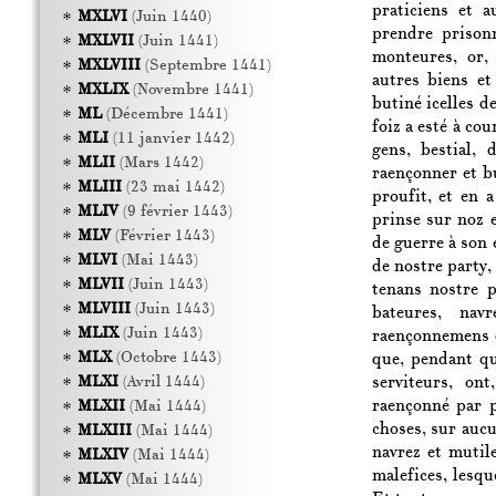
praticiens et a
MXLVI
(Juin 1440)
prendre prisonn
MXLVII
(Juin 1441)
monteures, or,
MXLVIII
(Septembre 1441)
autres biens et
MXLIX
(Novembre 1441)
butiné icelles de
ML
(Décembre 1441)
foiz a esté à cou
MLI
(11 janvier 1442)
gens, bestial, 
MLII
(Mars 1442)
raençonner et bu
MLIII
(23 mai 1442)
proufit, et en 
MLIV
(9 février 1443)
prinse sur noz 
MLV
(Février 1443)
de guerre à son 
MLVI
(Mai 1443)
de nostre party, 
MLVII
(Juin 1443)
tenans nostre p
MLVIII
(Juin 1443)
bateures, navr
MLIX
(Juin 1443)
raençonnemens d
MLX
(Octobre 1443)
que, pendant qu’
serviteurs, on
MLXI
(Avril 1444)
raençonné par p
MLXII
(Mai 1444)
choses, sur aucu
MLXIII
(Mai 1444)
navrez et mutile
MLXIV
(Mai 1444)
malefices, lesq
MLXV
(Mai 1444)