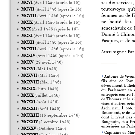
ses diz services,
MCVI
(Avril 1446 (après le 16))
toutesvoyes qu
MCVII
(Avril 1446 (après le 16))
femmes ou de fil
MCVIII
(Avril 1446 (après le 16))
ne bouté feu,
MCIX
(Avril 1446 (après le 16))
seneschaulx de P
MCX
(Avril 1446 (après le 16))
Donné à Chinon,
MCXI
(Avril 1446 (après le 16))
Pasques, et de n
MCXII
(Avril 1446 (après le 16))
MCXIII
(Avril 1446 (après le 16))
Ainsi signé : Pa
MCXIV
(Avril 1446 (après le 16))
MCXV
(29 avril 1446)
MCXVI
(Mai 1446)
MCXVII
(Mai 1446)
1
Antoine de Vivonn
fils aîné de Jea
MCXVIII
(Mai 1446)
dévouement à Riche
MCXIX
(Juin 1446)
du Parlement en d
entrepris contre l’
MCXX
(Juillet 1446)
de Thouars et le s
MCXXI
(Août 1446)
visés d’autres cri
Arch. nat., J. 366,
MCXXII
(Août 1446)
Beaumont, s
de Le
r
MCXXIII
(16 septembre 1446)
dont il n’eut pas 
Bougouin, et à Fra
MCXXIV
(4 octobre 1446)
entérinées au Parle
MCXXV
(Octobre 1446)
2
Capitaine de Mar