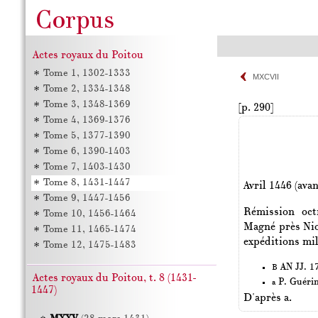
Actes royaux du Poitou
Tome 1, 1302-1333
MXCVII
Tome 2, 1334-1348
Tome 3, 1348-1369
[p. 290]
Tome 4, 1369-1376
Tome 5, 1377-1390
Tome 6, 1390-1403
Tome 7, 1403-1430
Tome 8, 1431-1447
Avril 1446 (avan
Tome 9, 1447-1456
Rémission oct
Tome 10, 1456-1464
Magné près Nior
Tome 11, 1465-1474
expéditions mili
Tome 12, 1475-1483
AN JJ. 17
B
Actes royaux du Poitou, t. 8 (1431-
P. Guéri
a
1447)
D'après a.