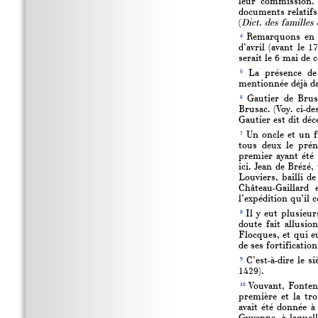
leur commission.
documents relatifs
(
Dict. des familles
4
Remarquons en pa
d’avril (avant le 
serait le 6 mai de 
5
La présence de 
mentionnée déjà da
6
Gautier de Brusa
Brusac. (Voy. ci-d
Gautier est dit déc
7
Un oncle et un fr
tous deux le prén
premier ayant été 
ici. Jean de Brézé,
Louviers, bailli de
Château-Gaillard
l’expédition qu’il 
8
Il y eut plusieur
doute fait allusio
Flocques, et qui eu
de ses fortificatio
9
C’est-à-dire le si
1429).
10
Vouvant, Fontena
première et la tr
avait été donnée à