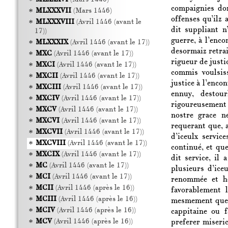
compaignies don
MLXXXVII
(Mars 1446)
offenses qu’ilz 
MLXXXVIII
(Avril 1446 (avant le
dit suppliant n
17))
guerre, à l’enco
MLXXXIX
(Avril 1446 (avant le 17))
desormaiz retrai
MXC
(Avril 1446 (avant le 17))
rigueur de justic
MXCI
(Avril 1446 (avant le 17))
commis voulsis
MXCII
(Avril 1446 (avant le 17))
justice à l’enco
MXCIII
(Avril 1446 (avant le 17))
ennuy, destou
MXCIV
(Avril 1446 (avant le 17))
rigoureusement t
MXCV
(Avril 1446 (avant le 17))
nostre grace n
MXCVI
(Avril 1446 (avant le 17))
requerant que, 
MXCVII
(Avril 1446 (avant le 17))
d’iceulx servic
MXCVIII
(Avril 1446 (avant le 17))
continué, et que
MXCIX
(Avril 1446 (avant le 17))
dit service, il
MC
(Avril 1446 (avant le 17))
plusieurs d’ice
MCI
(Avril 1446 (avant le 17))
renommée et ho
MCII
(Avril 1446 (après le 16))
favorablement 
MCIII
(Avril 1446 (après le 16))
mesmement que l
MCIV
(Avril 1446 (après le 16))
cappitaine ou f
MCV
(Avril 1446 (après le 16))
preferer miseri