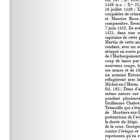
fol. 147 ; X
9192,
1436 n.s. : X
22,
2a
16 juillet 1439 ; X
coupables de crime
et Maurice Buor,
comparaître, fire
7 juin 1432. Ils a
1421, dans une ma
capitaine de cette
Martin de cette an
rendant, avec un s
attaqué en route p
de l’Herbergement,
coup de lance par 
nouveaux coups, le
ses armes et de 10
un nommé Estourn
réfugièrent avec l
Michel-en-l’Herm, 
fol. 182.) Dans d’
même nature sur l
pendant plusieur
Guillaume Chabot
Trémoïlle qui s’éta
de Moutiers-sur-
prétentions de l’é
la durée du litige
de la cour. George
contre l’évêque et
représenta qu’en ré