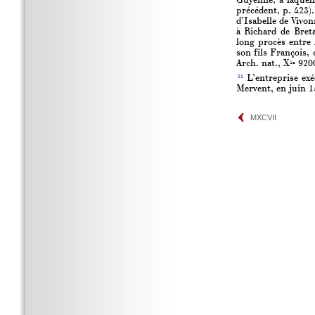
Guyenne, à laquell
précédent, p. 423).
d’Isabelle de Vivon
à Richard de Bret
long procès entre 
son fils François, 
Arch. nat., X
9200
1a
11
L’entreprise exé
Mervent, en juin 14
MXCVII