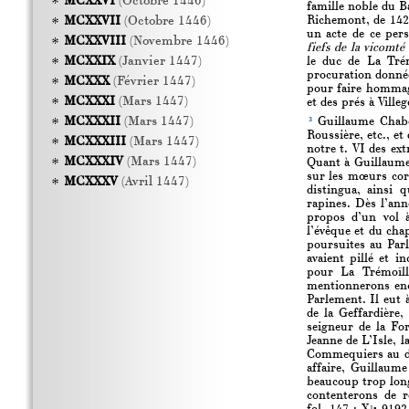
MCXXVI
(Octobre 1446)
famille noble du B
Richemont, de 142
MCXXVII
(Octobre 1446)
un acte de ce per
MCXXVIII
(Novembre 1446)
fiefs de la vicomt
MCXXIX
(Janvier 1447)
le duc de La Trém
procuration donné
MCXXX
(Février 1447)
pour faire hommag
MCXXXI
(Mars 1447)
et des prés à Ville
3
MCXXXII
(Mars 1447)
Guillaume Chabo
Roussière, etc., e
MCXXXIII
(Mars 1447)
notre t. VI des ext
MCXXXIV
(Mars 1447)
Quant à Guillaume
sur les mœurs cor
MCXXXV
(Avril 1447)
distingua, ainsi q
rapines. Dès l’ann
propos d’un vol à
l’évêque et du chap
poursuites au Parl
avaient pillé et i
pour La Trémoïlle
mentionnerons enc
Parlement. Il eut 
de la Geffardière
seigneur de la Fo
Jeanne de L’Isle, l
Commequiers au dé
affaire, Guillaume
beaucoup trop long
contenterons de r
1a