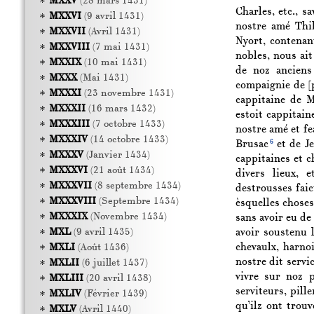
MXXV
(28 mars 1431)
Charles, etc., s
MXXVI
(9 avril 1431)
nostre amé Thib
MXXVII
(Avril 1431)
Nyort, contenan
MXXVIII
(7 mai 1431)
nobles, nous ait
MXXIX
(10 mai 1431)
de noz anciens
MXXX
(Mai 1431)
compaignie de
[
MXXXI
(23 novembre 1431)
cappitaine de M
MXXXII
(16 mars 1432)
estoit cappitain
MXXXIII
(7 octobre 1433)
nostre amé et fe
MXXXIV
(14 octobre 1433)
6
Brusac
et de J
MXXXV
(Janvier 1434)
cappitaines et c
MXXXVI
(21 août 1434)
divers lieux, 
MXXXVII
(8 septembre 1434)
destrousses faic
MXXXVIII
(Septembre 1434)
èsquelles choses 
MXXXIX
(Novembre 1434)
sans avoir eu de
avoir soustenu l
MXL
(9 avril 1435)
chevaulx, harno
MXLI
(Août 1436)
nostre dit servic
MXLII
(6 juillet 1437)
vivre sur noz p
MXLIII
(20 avril 1438)
serviteurs, pill
MXLIV
(Février 1439)
qu’ilz ont trouv
MXLV
(Avril 1440)