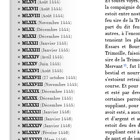
Et toutes voyes,
MLXVI
(Août 1444)
la compaignie d
MLXVII
(Août 1444)
estoit entre nos
MLXVIII
(Août 1444)
feu sire de la Tr
MLXIX
(Novembre 1444)
part du dit feu
MLXX
(Décembre 1444)
autres, à l’enco
MLXXI
(Décembre 1444)
tenoient les pl
MLXXII
(Janvier 1445)
Essars et Bour
MLXXIII
(Janvier 1445)
Trimoïlle, faiso
MLXXIV
(Avril 1445)
sire de la Trimo
MLXXV
(Juin 1445)
11
Mervant
, fut 
MLXXVI
(Août 1445)
bestial et nourr
MLXXVII
(27 octobre 1445)
s’estoient retra
MLXXVIII
(Novembre 1445)
course. Et pour 
MLXXIX
(Décembre 1445)
et esté par dev
MLXXX
(Décembre 1445)
certaines parro
MLXXXI
(Décembre 1445)
suppliant, pour
avoit esté, a au
MLXXXII
(Janvier 1446)
et d’argent et a
MLXXXIII
(Janvier 1446)
estoit deu des d
MLXXXIV
(Janvier 1446)
suppliant esté à
MLXXXV
(Février 1446)
de nuyt et de jou
MLXXXVI
(Mars 1446)