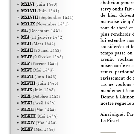
abolicion gener
MXLVI
(Juin 1440)
servy oudit fait 
MXLVII
(Juin 1441)
de bien doivent
MXLVIII
(Septembre 1441)
mauvaise vie qu’
MXLIX
(Novembre 1441)
tout deliberé et
ML
(Décembre 1441)
plus rencheoir è
MLI
(11 janvier 1442)
lui extendre no
MLII
(Mars 1442)
considerées et le
MLIII
(23 mai 1442)
temps passé ou 
MLIV
(9 février 1443)
avenir, voulan
MLV
(Février 1443)
misericorde estr
MLVI
(Mai 1443)
remis, pardonné
MLVII
(Juin 1443)
ravissement de 
MLVIII
(Juin 1443)
cas ne voulons 
MLIX
(Juin 1443)
mandement à nost
MLX
(Octobre 1443)
Donné à Chinon,
nostre regne le
x
MLXI
(Avril 1444)
MLXII
(Mai 1444)
Ainsi signé : Par
MLXIII
(Mai 1444)
Le Picart.
MLXIV
(Mai 1444)
MLXV
(Mai 1444)