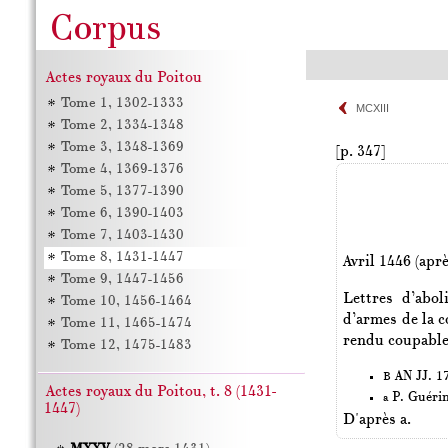
Actes royaux du Poitou
Tome 1, 1302-1333
MCXIII
Tome 2, 1334-1348
Tome 3, 1348-1369
[p. 347]
Tome 4, 1369-1376
Tome 5, 1377-1390
Tome 6, 1390-1403
Tome 7, 1403-1430
Tome 8, 1431-1447
Avril 1446 (aprè
Tome 9, 1447-1456
Lettres d’abo
Tome 10, 1456-1464
d’armes de la c
Tome 11, 1465-1474
rendu coupable
Tome 12, 1475-1483
AN JJ. 17
B
Actes royaux du Poitou, t. 8 (1431-
P. Guéri
a
1447)
D'après a.