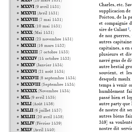
MXXV
(28 mars 1431)
Charles, etc. Sav
MXXVI
(9 avril 1431)
supplicacion de
MXXVII
(Avril 1431)
Poictou, de la p
MXXVIII
(7 mai 1431)
et compaignie de
MXXIX
(10 mai 1431)
2
sire de Culant
,
MXXX
(Mai 1431)
de noz guerres,
MXXXI
(23 novembre 1431)
autres capitaine
MXXXII
(16 mars 1432)
capitaines, a en
MXXXIII
(7 octobre 1433)
plusieurs et div
MXXXIV
(14 octobre 1433)
navré gens de div
MXXXV
(Janvier 1434)
autre bestial gr
MXXXVI
(21 août 1434)
souvient, et le
MXXXVII
(8 septembre 1434)
desquelz maulx 
MXXXVIII
(Septembre 1434)
temps à venir o
MXXXIX
(Novembre 1434)
humblement fait
passé bien et lo
MXL
(9 avril 1435)
autre party que l
MXLI
(Août 1436)
de nostre dit se
MXLII
(6 juillet 1437)
autres biens fai
MXLIII
(20 avril 1438)
349]
sa voulenté
MXLIV
(Février 1439)
nostre dit servi
MXLV
(Avril 1440)