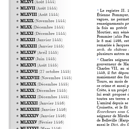
MLXVI
(Août 1444)
MLXVII
(Août 1444)
1
Le registre JJ. 
MLXVIII
(Août 1444)
Étienne Pommyer, 
vagues, ne permet
MLXIX
(Novembre 1444)
renseignements pré
MLXX
(Décembre 1444)
la fois au prévôt 
Moutier, aux séné
MLXXI
(Décembre 1444)
Pommier (
aliàs
Pau
MLXXII
(Janvier 1445)
le 8 mai 1498, est
remariée à Jacques
MLXXIII
(Janvier 1445)
arch. du château 
MLXXIV
(Avril 1445)
plusieurs autres m
MLXXV
(Juin 1445)
2
Charles seigneur
gouverneur de Mant
MLXXVI
(Août 1445)
Charles VII, au s
MLXXVII
(27 octobre 1445)
1449, il fut dépou
maniement des fond
MLXXVIII
(Novembre 1445)
Tours, au mois de 
MLXXIX
(Décembre 1445)
ce crime et aussi p
Crète, à un projet
MLXXX
(Décembre 1445)
lui avait proposé 
MLXXXI
(Décembre 1445)
toutes ses terres e
L’amiral depuis se
MLXXXII
(Janvier 1446)
Croisette, et le f
MLXXXIII
(Janvier 1446)
Écorcheurs sous C
MLXXXIV
(Janvier 1446)
seigneur de Mirebe
de Belleville (Harp
MLXXXV
(Février 1446)
aussi le
Dict. des f
MLXXXVI
(Mars 1446)