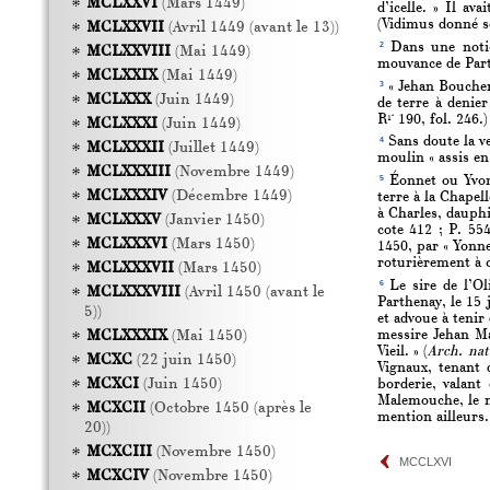
MCLXXVI
(Mars 1449)
d’icelle. » Il av
(Vidimus donné so
MCLXXVII
(Avril 1449 (avant le 13))
2
Dans une notice
MCLXXVIII
(Mai 1449)
mouvance de Par
MCLXXIX
(Mai 1449)
3
« Jehan Boucher
MCLXXX
(Juin 1449)
de terre à denier
R
190, fol. 246.)
1*
MCLXXXI
(Juin 1449)
4
Sans doute la v
MCLXXXII
(Juillet 1449)
moulin « assis en 
MCLXXXIII
(Novembre 1449)
5
Éonnet ou Yvonn
MCLXXXIV
(Décembre 1449)
terre à la Chapel
à Charles, dauphi
MCLXXXV
(Janvier 1450)
cote 412 ; P. 55
MCLXXXVI
(Mars 1450)
1450, par « Yonne
roturièrement à c
MCLXXXVII
(Mars 1450)
6
Le sire de l’Ol
MCLXXXVIII
(Avril 1450 (avant le
Parthenay, le 15 
5))
et advoue à teni
MCLXXXIX
(Mai 1450)
messire Jehan Mar
Vieil. » (
Arch. nat
MCXC
(22 juin 1450)
Vignaux, tenant 
MCXCI
(Juin 1450)
borderie, valan
Malemouche, le m
MCXCII
(Octobre 1450 (après le
mention ailleurs.
20))
MCXCIII
(Novembre 1450)
MCCLXVI
MCXCIV
(Novembre 1450)