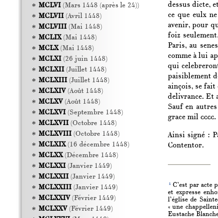
dessus dicte, e
MCLVI
(Mars 1448 (après le 24))
ce que eulx ne
MCLVII
(Avril 1448)
avenir, pour q
MCLVIII
(Mai 1448)
foiz seulement
MCLIX
(Mai 1448)
Paris, au senes
MCLX
(Mai 1448)
comme à lui app
MCLXI
(26 juin 1448)
qui celebreront
MCLXII
(Juillet 1448)
paisiblement d
MCLXIII
(Juillet 1448)
ainçois, se fai
MCLXIV
(Août 1448)
delivrance. Et 
MCLXV
(Août 1448)
Sauf en autres
MCLXVI
(Septembre 1448)
grace mil
cccc.
MCLXVII
(Octobre 1448)
MCLXVIII
(Octobre 1448)
Ainsi signé : 
MCLXIX
(16 décembre 1448)
Contentor.
MCLXX
(Décembre 1448)
MCLXXI
(Janvier 1449)
MCLXXII
(Janvier 1449)
1
C’est par acte p
MCLXXIII
(Janvier 1449)
et expresse enh
MCLXXIV
(Février 1449)
l’église de Saint
« une chappelleni
MCLXXV
(Février 1449)
Eustache Blanchet