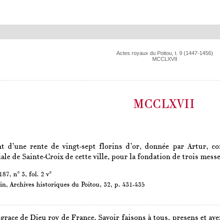
Actes royaux du Poitou, t. 9 (1447-1456)
MCCLXVII
MCCLXVII
t d’une rente de vingt-sept florins d’or, donnée par Artur, c
giale de Sainte-Croix de cette ville, pour la fondation de trois me
87, n° 3, fol. 2 v°
in,
Archives historiques du Poitou
, 32, p. 431-435
 grace de Dieu roy de France. Savoir faisons à tous, presens et av