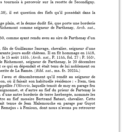
res tournois à percevoir sur la recette de Secondigny.
), il est question des fiefs qu’il possédait dans la
 plain, et la dexme dudit fié, que porte une borderie
à Richemont comme seigneur de Parthenay,
Arch. nat.
,
450, comme ayant rendu aveu au sire de Parthenay d’un
 fils de Guillaume Sauvage, chevalier, seigneur d’une
uarante jours audit château. Il en fit hommage en 1418,
 le 15 août 1455. (
Arch. nat.
, P. 1144, fol. 27 ; P. 553
,
2
de Richemont, seigneur de Parthenay, le 20 décembre
 ce qui en dépendait et était tenu de lui noblement ou
uerite de La Ramée. (
Bibl. nat.
, ms. fr. 20234.)
e l’aveu et dénombrement qu’il rendit au seigneur de
, où il faisait son habituelle résidence : « Item, tien
appellée
l’Oliverie
, laquelle tenoit de moy en parage feu
uignonnet, et d’autre au fief du prieur de Partenay le
n d’une autre borderie de terre herbergée, nommée les
tre au fief messire Bertrand Rataut, chevalier. Cette
était tenue de Jean Malemouche en parage par Guyot
 Remejus » à Fenioux, dont nous n’avons pu retrouver