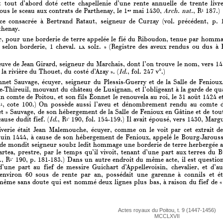
ait tout d’abord doté cette chapellenie d’une rente annuelle de trente liv
us le sceau aux contrats de Parthenay, le 1
mai 1430,
Arch. nat.
, R
187.)
er
1
 consacrée à Bertrand Rataut, seigneur de Curzay (vol. précédent, p. 138
thenay.
, pour une borderie de terre appelée le fié du Riboudon, tenue par hommage
 selon borderie, 1 cheval.
lx
solz. » (Registre des aveux rendus ou dus 
euve de Jean Girard, seigneur du Marchais, dont l’on trouve le nom, vers 1
la rivière du Thouet, du costé d’Azay ». (
Id.
, fol. 247 v°.)
et Sauvage, écuyer, seigneur du Plessis-Guerry et de la Salle de Fenioux,
le-Thireuil, mouvant du château de Lusignan, et l’obligeant à la garde de q
n comte de Poitou, et son fils Éonnet le renouvela au roi, le 31 août 1424 et
4
, cote 100.) On possède aussi l’aveu et dénombrement rendu au comte 
1
t » Sauvage, de son hébergement de la Salle de Fenioux en Gâtine et de tout
ause dudit fief. (
Id.
, R
190, fol. 154-159.) Il avait épousé, vers 1430, Marg
1*
iverie était Jean Malemouche, écuyer, comme on le voit par cet extrait d
juin 1444, à cause de son hébergement de Fenioux, appelé le Bourg-Jarousson
r de mondit seigneur soubz ledit hommage une borderie de terre herbergée 
tea, prestre, par le temps qu’il vivoit, tenant d’une part aux terres du B
.
, R
190, p. 181-183.) Dans un autre endroit du même acte, il est questio
1*
d’une part au fief de messire Guichart d’Appellevoisin, chevalier, et d’au
t environ 60 sous de rente par an, possédait une garenne à connils et 
ême sans doute qui est nommé deux lignes plus bas, à raison du fief de «
Actes royaux du Poitou, t. 9 (1447-1456)
MCCLXVII