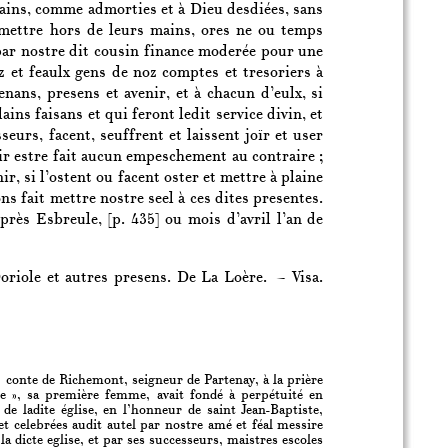
 mains, comme admorties et à Dieu desdiées, sans
s mettre hors de leurs mains, ores ne ou temps
par nostre dit cousin finance moderée pour une
 et feaulx gens de noz comptes et tresoriers à
enans, presens et avenir, et à chacun d’eulx, si
ns faisans et qui feront ledit service divin, et
seurs, facent, seuffrent et laissent joïr et user
ir estre fait aucun empeschement au contraire ;
r, si l’ostent ou facent oster et mettre à plaine
ns fait mettre nostre seel à ces dites presentes.
r près Esbreule,
[p. 435]
ou mois d’avril l’an de
Doriole et autres presens. De La Loère. — Visa.
, conte de Richemont, seigneur de Partenay, à la prière
 », sa première femme, avait fondé à perpétuité en
de ladite église, en l’honneur de saint Jean-Baptiste,
t celebrées audit autel par nostre amé et féal messire
 dicte eglise, et par ses successeurs, maistres escoles