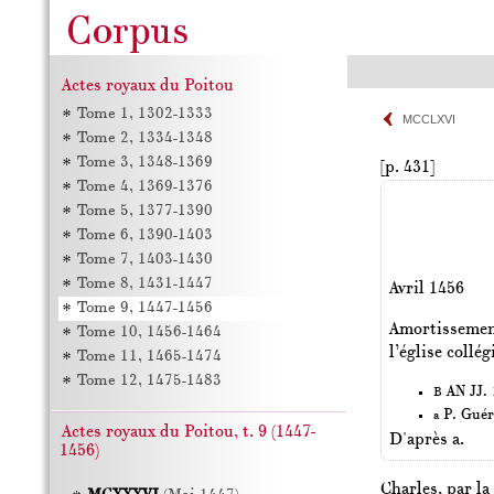
Actes royaux du Poitou
Tome 1, 1302-1333
MCCLXVI
Tome 2, 1334-1348
Tome 3, 1348-1369
[p. 431]
Tome 4, 1369-1376
Tome 5, 1377-1390
Tome 6, 1390-1403
Tome 7, 1403-1430
Tome 8, 1431-1447
Avril 1456
Tome 9, 1447-1456
Amortissemen
Tome 10, 1456-1464
l’église collé
Tome 11, 1465-1474
Tome 12, 1475-1483
AN JJ. 1
B
P. Guér
a
Actes royaux du Poitou, t. 9 (1447-
D'après a.
1456)
Charles, par la