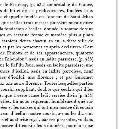
ur de Partenay,
[p. 432]
connestable de France,
s de lui et de ses predecesseurs, fondées trois
e chappelle fondée en l’onneur de Saint Jehan
n que icelles trois messes puissent mieulx estre
 la fondacion d’icelles, donnée la somme de vint
sses en certaine forme et manière plus à plain
i estoient deues chacun an en la dicte ville de
 et par les personnes cy après declairées. C’est
 de Fenioux et de ses appartenences, quatorze
3
f de Riboudon
, assis en ladite parroisse,
[p. 433]
 le fief du Jouc, assis en ladite parroisse, une
nces d’icellui, assis en ladite parroisse, neuf
ces d’icellui, une florence ; et par Guionnet
, une autre florence. Toutes lesquelles parties
cousin, suppliant, doubte que ceulx à qui il les
t que à ceste cause ledit service divin
[p. 434]
dmorties. En nous requerant humblement que sur
erées et les causes qui ont meu nostre dit cousin
veur d’icellui nostre cousin, avons les diz vint
e et auctorité royal, par ces presentes, voulans
 nostre dit cousin les a données, pour la cause