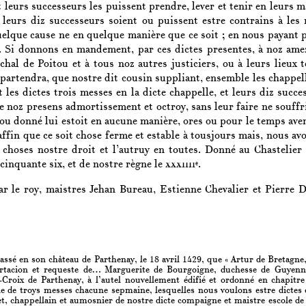
t leurs successeurs les puissent prendre, lever et tenir en leurs
 leurs diz successeurs soient ou puissent estre contrains à le
uelque cause ne en quelque manière que ce soit ; en nous payant 
. Si donnons en mandement, par ces dictes presentes, à noz amez
chal de Poitou et à tous noz autres justiciers, ou à leurs lieux t
artendra, que nostre dit cousin suppliant, ensemble les chappellai
 les dictes trois messes en la dicte chappelle, et leurs diz succes
e noz presens admortissement et octroy, sans leur faire ne souffr
t ou donné lui estoit en aucune manière, ores ou pour le temps aveni
affin que ce soit chose ferme et estable à tousjours mais, nous avo
 choses nostre droit et l’autruy en toutes. Donné au Chastelie
cinquante six, et de nostre règne le
xxxiiii
.
e
Par le roy, maistres Jehan Bureau, Estienne Chevalier et Pierre 
assé en son château de Parthenay, le 18 avril 1429, que « Artur de Bretagne
ortacion et requeste de… Marguerite de Bourgoigne, duchesse de Guyenne
e-Croix de Parthenay, à l’autel nouvellement édifié et ordonné en chapitre 
e de troys messes chacune sepmaine, lesquelles nous voulons estre dictes e
, chappellain et aumosnier de nostre dicte compaigne et maistre escole de la