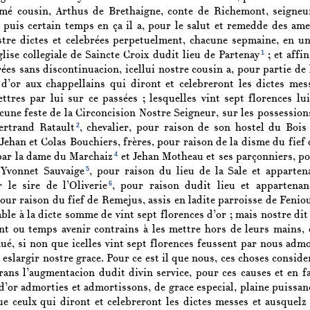
amé cousin, Arthus de Brethaigne, conte de Richemont, seigne
 puis certain temps en ça il a, pour le salut et remedde des ame
tre dictes et celebrées perpetuelment, chacune sepmaine, en un
1
glise collegiale de Saincte Croix dudit lieu de Partenay
; et affi
rées sans discontinuacion, icellui nostre cousin a, pour partie de
 d’or aux chappellains qui diront et celebreront les dictes me
ettres par lui sur ce passées ; lesquelles vint sept florences lu
cune feste de la Circoncision Nostre Seigneur, sur les possessions
2
ertrand Ratault
, chevalier, pour raison de son hostel du Bois
 Jehan et Colas Bouchiers, frères, pour raison de la disme du fie
4
 par la dame du Marchaiz
et Jehan Motheau et ses parçonniers, pour
5
 Yvonnet Sauvaige
, pour raison du lieu de la Sale et appartena
6
r le sire de l’Oliverie
, pour raison dudit lieu et appartenan
r raison du fief de Remejus, assis en ladite parroisse de Fenioux
e à la dicte somme de vint sept florences d’or ; mais nostre dit 
nt ou temps avenir contrains à les mettre hors de leurs mains, e
nué, si non que icelles vint sept florences feussent par nous a
s eslargir nostre grace. Pour ce est il que nous, ces choses consid
irans l’augmentacion dudit divin service, pour ces causes et en fa
d’or admorties et admortissons, de grace especial, plaine puissanc
ue ceulx qui diront et celebreront les dictes messes et ausquelz