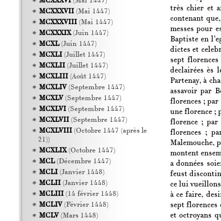
MCXXXVI
(Mai 1447)
très chier et 
MCXXXVII
(Mai 1447)
contenant que,
MCXXXVIII
(Mai 1447)
messes pour es
MCXXXIX
(Juin 1447)
Baptiste en l’e
MCXL
(Juin 1447)
dictes et celeb
MCXLI
(Juillet 1447)
sept florences
MCXLII
(Juillet 1447)
declairées ès l
MCXLIII
(Août 1447)
Partenay, à cha
MCXLIV
(Septembre 1447)
assavoir par B
MCXLV
(Septembre 1447)
florences ; par
MCXLVI
(Septembre 1447)
une florence ;
MCXLVII
(Septembre 1447)
florence ; par
MCXLVIII
(Octobre 1447 (après le
florences ; pa
21))
Malemouche, pou
MCXLIX
(Octobre 1447)
montent ensembl
MCL
(Décembre 1447)
a données soie
MCLI
(Janvier 1448)
feust disconti
MCLII
(Janvier 1448)
ce lui vueillon
MCLIII
(14 février 1448)
à ce faire, des
sept florences 
MCLIV
(Février 1448)
et octroyans q
MCLV
(Mars 1448)