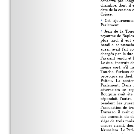
conserva pas long
chambre, dont il e
date de la cession
Crissé.
7
Cet ajournement
Parlement.
8
Jean de la Touc
royaume de Naples,
plus tard, il eu
bataille, se rattac
aussi, avait fait 
chargés par le duc
l’avaient vendu et
Le duc, instruit de
même sort, s’il ne
Touche, furieux de
provoqua en duel.
Poitou. La sente
Parlement. Dans l
adversaires se r
Bouquin avait été 
répondait l’autre
pendant les guerr
l’accusation de tr
Durazzo, il avait 
des ennemis du du
siège de trois mois
encore vivant, dou
Jérusalem. Le Parl