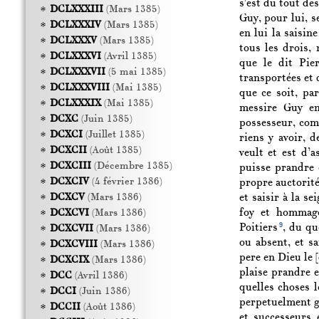
s’est du tout des
DCLXXXIII
(Mars 1385)
Guy, pour lui, s
DCLXXXIV
(Mars 1385)
en lui la saisin
DCLXXXV
(Mars 1385)
tous les drois,
DCLXXXVI
(Avril 1385)
que le dit Pier
DCLXXXVII
(5 mai 1385)
transportées et 
DCLXXXVIII
(Mai 1385)
que ce soit, par
DCLXXXIX
(Mai 1385)
messire Guy en 
DCXC
(Juin 1385)
possesseur, com
DCXCI
(Juillet 1385)
riens y avoir, 
DCXCII
(Août 1385)
veult et est d’
DCXCIII
(Décembre 1385)
puisse prandre 
DCXCIV
(4 février 1386)
propre auctorité,
et saisir à la se
DCXCV
(Mars 1386)
foy et hommage
DCXCVI
(Mars 1386)
9
Poitiers
, du qu
DCXCVII
(Mars 1386)
ou absent, et s
DCXCVIII
(Mars 1386)
pere en Dieu le [
DCXCIX
(Mars 1386)
plaise prandre e
DCC
(Avril 1386)
quelles choses l
DCCI
(Juin 1386)
perpetuelment ga
DCCII
(Août 1386)
et successeurs 