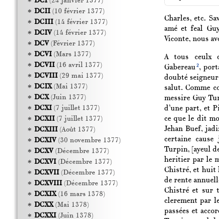
DCI
(24 janvier 1377)
DCII
(10 février 1377)
Charles, etc. Sa
DCIII
(14 février 1377)
amé et feal Gu
DCIV
(14 février 1377)
Viconte, nous avo
DCV
(Février 1377)
DCVI
(Mars 1377)
A tous ceulx q
DCVII
(16 avril 1377)
2
Gabereau
, port
DCVIII
(29 mai 1377)
doubté seigneur,
DCIX
(Mai 1377)
salut. Comme co
DCX
(Juin 1377)
messire Guy Turp
d’une part, et 
DCXI
(7 juillet 1377)
ce que le dit m
DCXII
(7 juillet 1377)
Jehan Buef, jadi
DCXIII
(Août 1377)
certaine cause 
DCXIV
(30 novembre 1377)
Turpin, [ayeul d
DCXV
(Décembre 1377)
heritier par le
DCXVI
(Décembre 1377)
Chistré, et huit
DCXVII
(Décembre 1377)
de rente annuell
DCXVIII
(Décembre 1377)
Chistré et sur 
DCXIX
(16 mars 1378)
clerement par l
DCXX
(Mai 1378)
passées et accor
DCXXI
(Juin 1378)