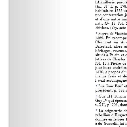
l’Aiguillerie, par
(
Id.,
JJ. I, p. 179.
habitait en 1353 un
une contestation j
et d’une autre ma
nat., X
15, fol. 
1a
Poitiers. (Voy. acte
3
Pierre de Vieuxbo
1369. En récompens
Clermont en Auv
Batestaut, alors a
héritages, revenus,
situés à Palain et
lettres de Charles
fol. 15.) Pierre 
plusieurs endroit
1370, à propos d’u
menus frais et dé
l’avait accompagné.
4
Sur Jean Beuf et
précédent, p. 388 
5
Guy III Turpin d
Guy IV qui épousa 
t. XII, p. 703, dont
6
La seigneurie de
rébellion d’Huguet
donnée en février 1
à du Guesclin lui-m