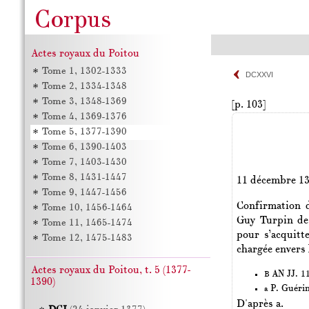
Actes royaux du Poitou
Tome 1, 1302-1333
DCXXVI
Tome 2, 1334-1348
Tome 3, 1348-1369
[p. 103]
Tome 4, 1369-1376
Tome 5, 1377-1390
Tome 6, 1390-1403
Tome 7, 1403-1430
Tome 8, 1431-1447
11 décembre 1
Tome 9, 1447-1456
Confirmation d
Tome 10, 1456-1464
Guy Turpin de 
Tome 11, 1465-1474
pour s’acquitte
Tome 12, 1475-1483
chargée envers 
Actes royaux du Poitou, t. 5 (1377-
AN JJ. 11
B
1390)
P. Guéri
a
D'après a.