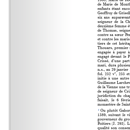
1360, Marie de Roc
de Marie de Montb
enfants étant enco
Geoffroy de Grisel
six ans auparavan
seigneur de la Ch
deuxième femme éta
de Thomas, seigne
contre sa sœur Per
et contre les maris
tiers de cet hérit
Thouars, premier ma
engagée à payer à
engagé devant le 
Crissé, d’une par
mari, dura plusieu
n.s., au 29 janvie
fol. 232 v°, 233 e
initie à une autr
Guillaume Larchevê
de la Vienne une tr
de seigneur de Cri
juridiction du ch
faisait, le 6 fév
monastère de Saint
2
Ou plutôt Gaborea
1389, suivant le 
gouverneur du gros
Poitiers (J. 293).
qualité son consen