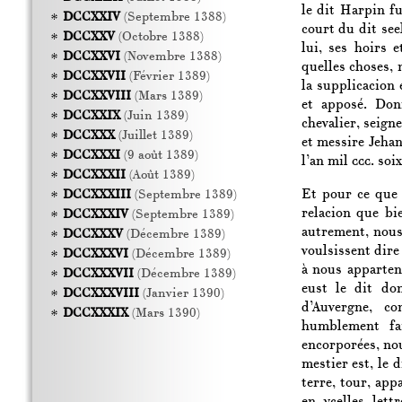
le dit Harpin f
DCCXXIV
(Septembre 1388)
court du dit see
DCCXXV
(Octobre 1388)
lui, ses hoirs 
DCCXXVI
(Novembre 1388)
quelles choses, 
DCCXXVII
(Février 1389)
la supplicacion 
DCCXXVIII
(Mars 1389)
et apposé. Don
DCCXXIX
(Juin 1389)
chevalier, seign
DCCXXX
(Juillet 1389)
et messire Jehan
DCCXXXI
(9 août 1389)
l’an mil
ccc.
soix
DCCXXXII
(Août 1389)
Et pour ce que 
DCCXXXIII
(Septembre 1389)
relacion que bi
DCCXXXIV
(Septembre 1389)
autrement, nous
DCCXXXV
(Décembre 1389)
voulsissent dire
DCCXXXVI
(Décembre 1389)
à nous apparteni
DCCXXXVII
(Décembre 1389)
eust le dit do
DCCXXXVIII
(Janvier 1390)
d’Auvergne, c
DCCXXXIX
(Mars 1390)
humblement fai
encorporées, no
mestier est, le 
terre, tour, app
en ycelles lett