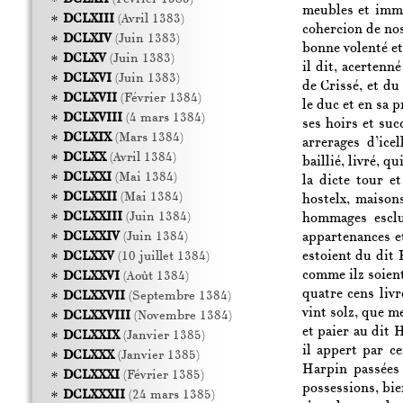
meubles et immeu
DCLXIII
(Avril 1383)
cohercion de nos
DCLXIV
(Juin 1383)
bonne volenté et
DCLXV
(Juin 1383)
il dit, acertenn
DCLXVI
(Juin 1383)
de Crissé, et d
DCLXVII
(Février 1384)
le duc et en sa p
DCLXVIII
(4 mars 1384)
ses hoirs et suc
DCLXIX
(Mars 1384)
arrerages d’ice
DCLXX
(Avril 1384)
baillié, livré, q
DCLXXI
(Mai 1384)
la dicte tour e
DCLXXII
(Mai 1384)
hostelx, maisons
DCLXXIII
(Juin 1384)
hommages esclu
appartenances e
DCLXXIV
(Juin 1384)
estoient du dit 
DCLXXV
(10 juillet 1384)
comme ilz soient
DCLXXVI
(Août 1384)
quatre cens liv
DCLXXVII
(Septembre 1384)
vint solz, que m
DCLXXVIII
(Novembre 1384)
et paier au dit
DCLXXIX
(Janvier 1385)
il appert par ce
DCLXXX
(Janvier 1385)
Harpin passées 
DCLXXXI
(Février 1385)
possessions, bi
DCLXXXII
(24 mars 1385)