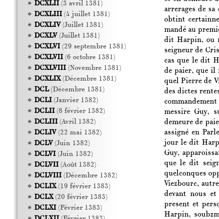
DCXLII
(3 avril 1381)
arrerages de sa 
DCXLIII
(4 juillet 1381)
obtint certainne
DCXLIV
(Juillet 1381)
mandé au premie
DCXLV
(Juillet 1381)
dit Harpin, ou 
DCXLVI
(29 septembre 1381)
seigneur de Cris
DCXLVII
(6 octobre 1381)
cas que le dit 
DCXLVIII
(Novembre 1381)
de paier, que il
DCXLIX
(Décembre 1381)
quel Pierre de 
DCL
(Décembre 1381)
des dictes rente
DCLI
(Janvier 1382)
commandement qu
DCLII
(8 février 1382)
messire Guy, su
demeure de paier
DCLIII
(Avril 1382)
assigné en Par
DCLIV
(22 mai 1382)
jour le dit Harp
DCLV
(Juin 1382)
Guy, apparoissa
DCLVI
(Juin 1382)
que le dit seig
DCLVII
(Août 1382)
quelconques oppo
DCLVIII
(Décembre 1382)
Viezbourc, autr
DCLIX
(19 février 1383)
devant nous et
DCLX
(20 février 1383)
present et pers
DCLXI
(Février 1383)
Harpin, soubzme
DCLXII
(Février 1383)