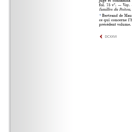
juge et condamna 
fol. 73 v°. — Voy.
familles du Poitou,
9
Bertrand de Maumo
ce qui concerne l’
précédent volume.
DCXXVI