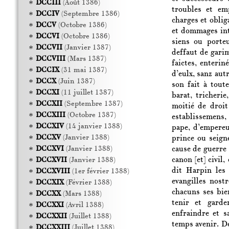
DCCIII
(Août 1386)
troubles et em
DCCIV
(Septembre 1386)
charges et oblig
DCCV
(Octobre 1386)
et dommages int
DCCVI
(Octobre 1386)
siens ou porte
DCCVII
(Janvier 1387)
deffaut de gari
DCCVIII
(Mars 1387)
faictes, enteri
DCCIX
(31 mai 1387)
d’eulx, sanz aut
DCCX
(Juin 1387)
son fait à tout
DCCXI
(11 juillet 1387)
barat, tricheri
DCCXII
(Septembre 1387)
moitié de droit
DCCXIII
(Octobre 1387)
establissemens,
DCCXIV
(14 janvier 1388)
pape, d’empereu
DCCXV
(Janvier 1388)
prince ou seign
cause de guerre 
DCCXVI
(Janvier 1388)
canon [et] civil
DCCXVII
(Janvier 1388)
dit Harpin les 
DCCXVIII
(1er février 1388)
evangilles nostr
DCCXIX
(Février 1388)
chacuns ses bie
DCCXX
(Mars 1388)
tenir et garde
DCCXXI
(Avril 1388)
enfraindre et s
DCCXXII
(Juillet 1388)
temps avenir. De
DCCXXIII
(Juillet 1388)