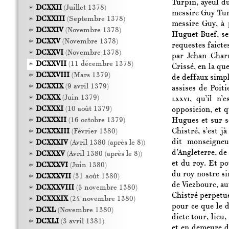
Turpin, ayeul du
DCXXII
(Juillet 1378)
messire Guy Tur
DCXXIII
(Septembre 1378)
messire Guy, à 
DCXXIV
(Novembre 1378)
Huguet Buef, se
DCXXV
(Novembre 1378)
requestes faictes
DCXXVI
(Novembre 1378)
par Jehan Char
DCXXVII
(11 décembre 1378)
Crissé, en la qu
DCXXVIII
(Mars 1379)
de deffaux simpl
DCXXIX
(9 avril 1379)
assises de Poit
DCXXX
(Juin 1379)
lxxvi,
qu’il n’e
DCXXXI
(10 août 1379)
opposicion, et q
Hugues et sur s
DCXXXII
(16 octobre 1379)
Chistré, s’est j
DCXXXIII
(Février 1380)
dit monseigneu
DCXXXIV
(Avril 1380 (après le 8))
d’Angleterre, de
DCXXXV
(Avril 1380 (après le 8))
et du roy. Et p
DCXXXVI
(Juin 1380)
du roy nostre si
DCXXXVII
(31 août 1380)
de Viezbourc, au
DCXXXVIII
(5 novembre 1380)
Chistré perpetu
DCXXXIX
(24 novembre 1380)
pour ce que le 
DCXL
(Novembre 1380)
dicte tour, lieu
DCXLI
(3 avril 1381)
et en demeure de