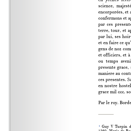
science, majest
encorporées, et 
confermons et a
par ces present
terre, tour, et 
par lui, ses hoi
et en faire ce q
gens de noz comp
et officiers, et 
ou temps aveni
presente grace,
maniere au contr
ces presentes. S
en nostre hoste
grace mil
ccc.
soi
Par le roy. Borde
1
Guy V Turpin de 