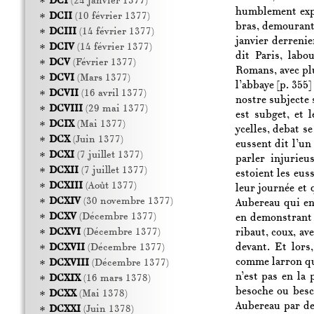
DCI
(24 janvier 1377)
humblement expo
DCII
(10 février 1377)
bras, demourant
DCIII
(14 février 1377)
janvier derreni
DCIV
(14 février 1377)
dit Paris, labo
DCV
(Février 1377)
Romans, avec pl
DCVI
(Mars 1377)
l’abbaye
[p. 355]
DCVII
(16 avril 1377)
nostre subjecte
DCVIII
(29 mai 1377)
est subget, et 
DCIX
(Mai 1377)
ycelles, debat s
DCX
(Juin 1377)
eussent dit l’un
DCXI
(7 juillet 1377)
parler injurieu
DCXII
(7 juillet 1377)
estoient les euss
DCXIII
(Août 1377)
leur journée et 
DCXIV
(30 novembre 1377)
Aubereau qui en
DCXV
(Décembre 1377)
en demonstrant s
ribaut, coux, av
DCXVI
(Décembre 1377)
devant. Et lors
DCXVII
(Décembre 1377)
comme larron qu
DCXVIII
(Décembre 1377)
n’est pas en la
DCXIX
(16 mars 1378)
besoche ou besch
DCXX
(Mai 1378)
Aubereau par de
DCXXI
(Juin 1378)