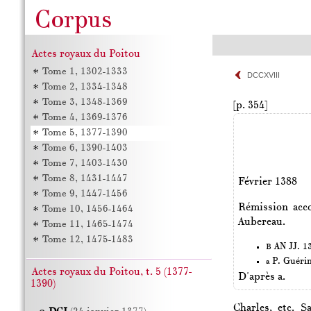
Actes royaux du Poitou
Tome 1, 1302-1333
DCCXVIII
Tome 2, 1334-1348
Tome 3, 1348-1369
[p. 354]
Tome 4, 1369-1376
Tome 5, 1377-1390
Tome 6, 1390-1403
Tome 7, 1403-1430
Tome 8, 1431-1447
Février 1388
Tome 9, 1447-1456
Rémission acco
Tome 10, 1456-1464
Aubereau.
Tome 11, 1465-1474
Tome 12, 1475-1483
AN JJ. 13
B
P. Guéri
a
Actes royaux du Poitou, t. 5 (1377-
D'après a.
1390)
Charles, etc. S