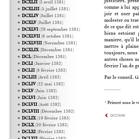
justiciers, pres
DCXLII
(3 avril 1381)
comme à lui appa
DCXLIII
(4 juillet 1381)
joir et user pa
DCXLIV
(Juillet 1381)
molester ou trave
DCXLV
(Juillet 1381)
de ce que dit es
DCXLVI
(29 septembre 1381)
biens estoient
DCXLVII
(6 octobre 1381)
maniere, qu’il l
DCXLVIII
(Novembre 1381)
mettre à plaine
DCXLIX
(Décembre 1381)
tousjours, nous 
DCL
(Décembre 1381)
autres choses n
DCLI
(Janvier 1382)
fevrier l’an de 
DCLII
(8 février 1382)
Par le conseil. 
DCLIII
(Avril 1382)
DCLIV
(22 mai 1382)
DCLV
(Juin 1382)
DCLVI
(Juin 1382)
1
Prieuré sous le v
DCLVII
(Août 1382)
DCLVIII
(Décembre 1382)
DCCXVIII
DCLIX
(19 février 1383)
DCLX
(20 février 1383)
DCLXI
(Février 1383)
DCLXII
(Février 1383)