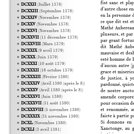
fist sanc et pla
DCXXII
(Juillet 1378)
d’autre chose e
DCXXIII
(Septembre 1378)
en la personne 
DCXXIV
(Novembre 1378)
ce que dit est e
DCXXV
(Novembre 1378)
Mathé Aubereau 
DCXXVI
(Novembre 1378)
pluseurs, et par
DCXXVII
(11 décembre 1378)
par grant fortun
DCXXVIII
(Mars 1379)
dit Mathé Aube
DCXXIX
(9 avril 1379)
mauvaise et desh
DCXXX
(Juin 1379)
esté homme de b
DCXXXI
(10 août 1379)
d’aucun autre
[
DCXXXII
(16 octobre 1379)
grace et miseric
DCXXXIII
(Février 1380)
de justice, à y
DCXXXIV
(Avril 1380 (après le 8))
pardonné, quicto
DCXXXV
(Avril 1380 (après le 8))
de nostre auctor
DCXXXVI
(Juin 1380)
amende corporel
pour occasion de
DCXXXVII
(31 août 1380)
et renommée, au
DCXXXVIII
(5 novembre 1380)
faicte à partie 
DCXXXIX
(24 novembre 1380)
Si donnons en 
DCXL
(Novembre 1380)
Xanctonge, au g
DCXLI
(3 avril 1381)