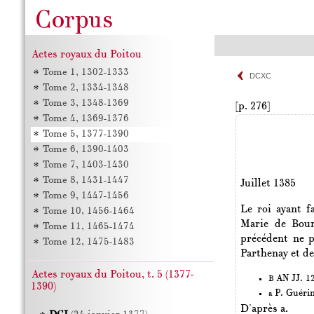
Actes royaux du Poitou
Tome 1, 1302-1333
DCXC
Tome 2, 1334-1348
Tome 3, 1348-1369
[p. 276]
Tome 4, 1369-1376
Tome 5, 1377-1390
Tome 6, 1390-1403
Tome 7, 1403-1430
Tome 8, 1431-1447
Juillet 1385
Tome 9, 1447-1456
Le roi ayant f
Tome 10, 1456-1464
Marie de Bour
Tome 11, 1465-1474
précédent ne p
Tome 12, 1475-1483
Parthenay et de
Actes royaux du Poitou, t. 5 (1377-
AN JJ. 12
B
1390)
P. Guéri
a
D'après a.