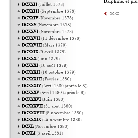
Dalphiné, et plu
DCXXII
(Juillet 1378)
DCXXIII
(Septembre 1378)
DCXC
DCXXIV
(Novembre 1378)
DCXXV
(Novembre 1378)
DCXXVI
(Novembre 1378)
DCXXVII
(11 décembre 1378)
DCXXVIII
(Mars 1379)
DCXXIX
(9 avril 1379)
DCXXX
(Juin 1379)
DCXXXI
(10 août 1379)
DCXXXII
(16 octobre 1379)
DCXXXIII
(Février 1380)
DCXXXIV
(Avril 1380 (après le 8))
DCXXXV
(Avril 1380 (après le 8))
DCXXXVI
(Juin 1380)
DCXXXVII
(31 août 1380)
DCXXXVIII
(5 novembre 1380)
DCXXXIX
(24 novembre 1380)
DCXL
(Novembre 1380)
DCXLI
(3 avril 1381)