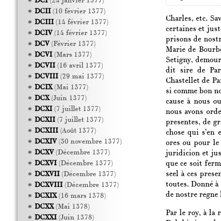
DCI
(24 janvier 1377)
DCII
(10 février 1377)
Charles, etc. Sa
DCIII
(14 février 1377)
certaines et jus
DCIV
(14 février 1377)
prisons de nostr
DCV
(Février 1377)
Marie de Bourb
DCVI
(Mars 1377)
Setigny, demoura
DCVII
(16 avril 1377)
dit sire de Pa
DCVIII
(29 mai 1377)
Chastellet de P
DCIX
(Mai 1377)
si comme bon no
DCX
(Juin 1377)
cause à nous ou
DCXI
(7 juillet 1377)
nous avons orden
DCXII
(7 juillet 1377)
presentes, de gr
DCXIII
(Août 1377)
chose qui s’en 
DCXIV
(30 novembre 1377)
ores ou pour le
DCXV
(Décembre 1377)
juridicion et ju
que ce soit ferm
DCXVI
(Décembre 1377)
seel à ces prese
DCXVII
(Décembre 1377)
toutes. Donné à 
DCXVIII
(Décembre 1377)
de nostre regne 
DCXIX
(16 mars 1378)
DCXX
(Mai 1378)
Par le roy, à la
DCXXI
(Juin 1378)