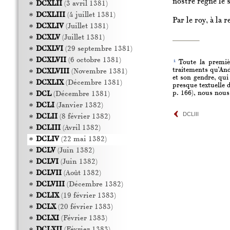
nostre regne le 
DCXLII
(3 avril 1381)
DCXLIII
(4 juillet 1381)
Par le roy, à la
DCXLIV
(Juillet 1381)
DCXLV
(Juillet 1381)
DCXLVI
(29 septembre 1381)
DCXLVII
(6 octobre 1381)
1
Toute la premièr
traitements qu’And
DCXLVIII
(Novembre 1381)
et son gendre, qui
DCXLIX
(Décembre 1381)
presque textuelle 
p. 166), nous nous 
DCL
(Décembre 1381)
DCLI
(Janvier 1382)
DCLIII
DCLII
(8 février 1382)
DCLIII
(Avril 1382)
DCLIV
(22 mai 1382)
DCLV
(Juin 1382)
DCLVI
(Juin 1382)
DCLVII
(Août 1382)
DCLVIII
(Décembre 1382)
DCLIX
(19 février 1383)
DCLX
(20 février 1383)
DCLXI
(Février 1383)
DCLXII
(Février 1383)