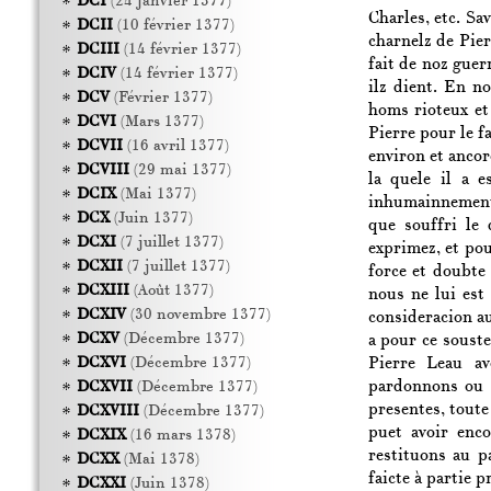
DCI
(24 janvier 1377)
Charles, etc. Sav
DCII
(10 février 1377)
charnelz de Pie
DCIII
(14 février 1377)
fait de noz gue
DCIV
(14 février 1377)
ilz dient. En n
DCV
(Février 1377)
homs rioteux et
DCVI
(Mars 1377)
Pierre pour le f
DCVII
(16 avril 1377)
environ et ancore
DCVIII
(29 mai 1377)
la quele il a 
DCIX
(Mai 1377)
inhumainnement,
DCX
(Juin 1377)
que souffri le 
DCXI
(7 juillet 1377)
exprimez, et pour
DCXII
(7 juillet 1377)
force et doubte 
DCXIII
(Août 1377)
nous ne lui est
DCXIV
(30 novembre 1377)
consideracion au
DCXV
(Décembre 1377)
a pour ce souste
Pierre Leau av
DCXVI
(Décembre 1377)
pardonnons ou d
DCXVII
(Décembre 1377)
presentes, toute 
DCXVIII
(Décembre 1377)
puet avoir enco
DCXIX
(16 mars 1378)
restituons au p
DCXX
(Mai 1378)
faicte à partie 
DCXXI
(Juin 1378)