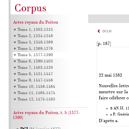
Actes royaux du Poitou
Tome 1, 1302-1333
DCLIII
Tome 2, 1334-1348
Tome 3, 1348-1369
[p. 187]
Tome 4, 1369-1376
Tome 5, 1377-1390
Tome 6, 1390-1403
Tome 7, 1403-1430
Tome 8, 1431-1447
22 mai 1382
Tome 9, 1447-1456
Nouvelles lettr
Tome 10, 1456-1464
meurtre sur la
Tome 11, 1465-1474
faire célébrer 
Tome 12, 1475-1483
AN JJ. 12
B
Actes royaux du Poitou, t. 5 (1377-
P. Guéri
a
1390)
D'après a.