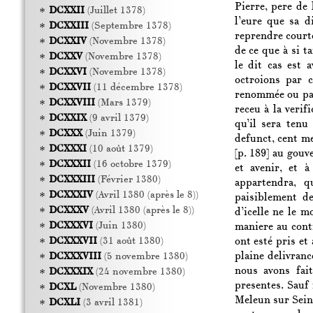
Pierre, pere de
DCXXII
(Juillet 1378)
l’eure que sa d
DCXXIII
(Septembre 1378)
reprendre courto
DCXXIV
(Novembre 1378)
de ce que à si t
DCXXV
(Novembre 1378)
le dit cas est 
DCXXVI
(Novembre 1378)
octroions par c
DCXXVII
(11 décembre 1378)
renommée ou païs
DCXXVIII
(Mars 1379)
receu à la verif
DCXXIX
(9 avril 1379)
qu’il sera tenu
DCXXX
(Juin 1379)
defunct, cent m
DCXXXI
(10 août 1379)
[p. 189]
au gouver
DCXXXII
(16 octobre 1379)
et avenir, et 
DCXXXIII
(Février 1380)
appartendra, q
DCXXXIV
(Avril 1380 (après le 8))
paisiblement de
DCXXXV
(Avril 1380 (après le 8))
d’icelle ne le 
DCXXXVI
(Juin 1380)
maniere au contr
ont esté pris et
DCXXXVII
(31 août 1380)
plaine delivranc
DCXXXVIII
(5 novembre 1380)
nous avons fai
DCXXXIX
(24 novembre 1380)
presentes. Sauf 
DCXL
(Novembre 1380)
Meleun sur Sein
DCXLI
(3 avril 1381)