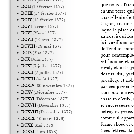
DCI
(24 janvier 1377)
que nous a faict
DCII
(10 février 1377)
en une terre qui
DCIII
(14 février 1377)
chastellenie de
DCIV
(14 février 1377)
Cliçon, ait une
DCV
(Février 1377)
laquelle place e
DCVI
(Mars 1377)
autres, à qui le
DCVII
(16 avril 1377)
lui vueillons o
DCVIII
(29 mai 1377)
deffendue, comme
DCIX
(Mai 1377)
pour contemplac
DCX
(Juin 1377)
est homme et se
DCXI
(7 juillet 1377)
royal, et octro
DCXII
(7 juillet 1377)
dessus dit, yce
DCXIII
(Août 1377)
previlege et no
DCXIV
(30 novembre 1377)
par ces present
DCXV
(Décembre 1377)
touz noz autres
chascun d’eulx, 
DCXVI
(Décembre 1377)
et successeurs ou
DCXVII
(Décembre 1377)
octroy et grace,
DCXVIII
(Décembre 1377)
comme il appart
DCXIX
(16 mars 1378)
ferme chose et e
DCXX
(Mai 1378)
à ces lettres. Sa
DCXXI
(Juin 1378)