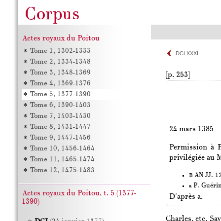
Actes royaux du Poitou
Tome 1, 1302-1333
DCLXXXI
Tome 2, 1334-1348
Tome 3, 1348-1369
[p. 253]
Tome 4, 1369-1376
Tome 5, 1377-1390
Tome 6, 1390-1403
Tome 7, 1403-1430
Tome 8, 1431-1447
24 mars 1385
Tome 9, 1447-1456
Permission à P
Tome 10, 1456-1464
privilégiée au 
Tome 11, 1465-1474
Tome 12, 1475-1483
AN JJ. 12
B
P. Guéri
a
Actes royaux du Poitou, t. 5 (1377-
D'après a.
1390)
Charles, etc. Sav