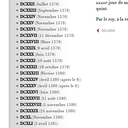
xxiiii
jour de ma
e
DCXXII
(Juillet 1378)
quint.
DCXXIII
(Septembre 1378)
DCXXIV
(Novembre 1378)
Par le roy, à la 
DCXXV
(Novembre 1378)
DCXXVI
(Novembre 1378)
DCLXXXI
DCXXVII
(11 décembre 1378)
DCXXVIII
(Mars 1379)
DCXXIX
(9 avril 1379)
DCXXX
(Juin 1379)
DCXXXI
(10 août 1379)
DCXXXII
(16 octobre 1379)
DCXXXIII
(Février 1380)
DCXXXIV
(Avril 1380 (après le 8))
DCXXXV
(Avril 1380 (après le 8))
DCXXXVI
(Juin 1380)
DCXXXVII
(31 août 1380)
DCXXXVIII
(5 novembre 1380)
DCXXXIX
(24 novembre 1380)
DCXL
(Novembre 1380)
DCXLI
(3 avril 1381)