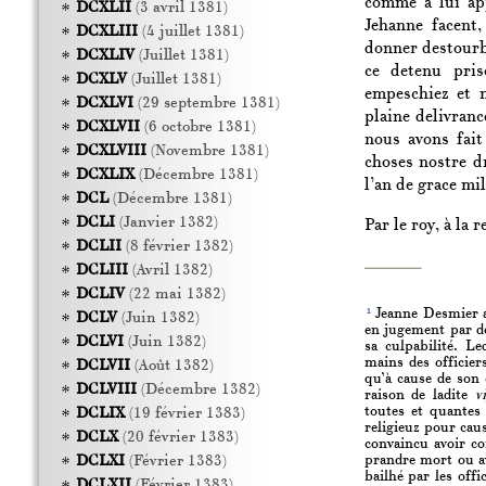
comme à lui app
DCXLII
(3 avril 1381)
Jehanne facent,
DCXLIII
(4 juillet 1381)
donner destourb
DCXLIV
(Juillet 1381)
ce detenu pris
DCXLV
(Juillet 1381)
empeschiez et n
DCXLVI
(29 septembre 1381)
plaine delivranc
DCXLVII
(6 octobre 1381)
nous avons fait
DCXLVIII
(Novembre 1381)
choses nostre dr
DCXLIX
(Décembre 1381)
l’an de grace mi
DCL
(Décembre 1381)
DCLI
(Janvier 1382)
Par le roy, à la 
DCLII
(8 février 1382)
DCLIII
(Avril 1382)
DCLIV
(22 mai 1382)
1
Jeanne Desmier av
DCLV
(Juin 1382)
en jugement par de
DCLVI
(Juin 1382)
sa culpabilité. L
mains des officier
DCLVII
(Août 1382)
qu’à cause de son 
DCLVIII
(Décembre 1382)
raison de ladite
v
toutes et quantes 
DCLIX
(19 février 1383)
religieuz pour caus
DCLX
(20 février 1383)
convaincu avoir co
prandre mort ou av
DCLXI
(Février 1383)
bailhé par les offi
DCLXII
(Février 1383)