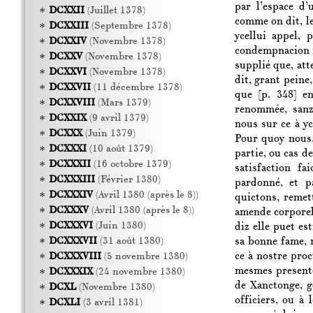
par l’espace d’
DCXXII
(Juillet 1378)
comme on dit, le
DCXXIII
(Septembre 1378)
ycellui appel, 
DCXXIV
(Novembre 1378)
condempnacion n
DCXXV
(Novembre 1378)
supplié que, att
DCXXVI
(Novembre 1378)
dit, grant peine,
DCXXVII
(11 décembre 1378)
que
[p. 348]
en 
DCXXVIII
(Mars 1379)
renommée, sanz 
DCXXIX
(9 avril 1379)
nous sur ce à yc
DCXXX
(Juin 1379)
Pour quoy nous,
DCXXXI
(10 août 1379)
partie, ou cas d
DCXXXII
(16 octobre 1379)
satisfaction fa
DCXXXIII
(Février 1380)
pardonné, et p
DCXXXIV
(Avril 1380 (après le 8))
quictons, remet
DCXXXV
(Avril 1380 (après le 8))
amende corporele
DCXXXVI
(Juin 1380)
diz elle puet es
sa bonne fame, 
DCXXXVII
(31 août 1380)
ce à nostre pro
DCXXXVIII
(5 novembre 1380)
mesmes presente
DCXXXIX
(24 novembre 1380)
de Xanctonge, g
DCXL
(Novembre 1380)
officiers, ou à 
DCXLI
(3 avril 1381)