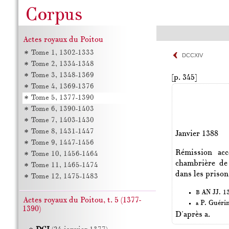
Actes royaux du Poitou
Tome 1, 1302-1333
DCCXIV
Tome 2, 1334-1348
Tome 3, 1348-1369
[p. 345]
Tome 4, 1369-1376
Tome 5, 1377-1390
Tome 6, 1390-1403
Tome 7, 1403-1430
Tome 8, 1431-1447
Janvier 1388
Tome 9, 1447-1456
Rémission acc
Tome 10, 1456-1464
chambrière de
Tome 11, 1465-1474
dans les prison
Tome 12, 1475-1483
AN JJ. 13
B
Actes royaux du Poitou, t. 5 (1377-
P. Guéri
a
1390)
D'après a.