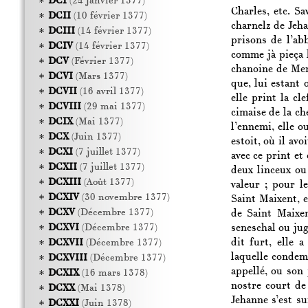
DCI
(24 janvier 1377)
Charles, etc. Sa
DCII
(10 février 1377)
charnelz de Jeh
DCIII
(14 février 1377)
prisons de l’ab
DCIV
(14 février 1377)
comme jà pieça 
DCV
(Février 1377)
chanoine de Meni
DCVI
(Mars 1377)
que, lui estant 
DCVII
(16 avril 1377)
elle print la cl
DCVIII
(29 mai 1377)
cimaise de la ch
DCIX
(Mai 1377)
l’ennemi, elle o
DCX
(Juin 1377)
estoit, où il avo
DCXI
(7 juillet 1377)
avec ce print et
DCXII
(7 juillet 1377)
deux linceux ou
DCXIII
(Août 1377)
valeur ; pour l
DCXIV
(30 novembre 1377)
Saint Maixent, 
DCXV
(Décembre 1377)
de Saint Maixen
seneschal ou juge
DCXVI
(Décembre 1377)
dit furt, elle 
DCXVII
(Décembre 1377)
laquelle condem
DCXVIII
(Décembre 1377)
appellé, ou son
DCXIX
(16 mars 1378)
nostre court de
DCXX
(Mai 1378)
Jehanne s’est su
DCXXI
(Juin 1378)