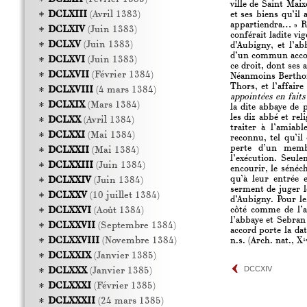
ville de Saint Mai
DCLXIII
(Avril 1383)
et ses biens qu’il 
appartiendra… » Re
DCLXIV
(Juin 1383)
conférait ladite vi
DCLXV
(Juin 1383)
d’Aubigny, et l’ab
d’un commun accord
DCLXVI
(Juin 1383)
ce droit, dont ses 
DCLXVII
(Février 1384)
Néanmoins Berthom
Thors, et l’affair
DCLXVIII
(4 mars 1384)
appointées en faits
DCLXIX
(Mars 1384)
la dite abbaye de 
les diz abbé et rel
DCLXX
(Avril 1384)
traiter à l’amiab
DCLXXI
(Mai 1384)
reconnu, tel qu’il
perte d’un membr
DCLXXII
(Mai 1384)
l’exécution. Seule
DCLXXIII
(Juin 1384)
encourir, le sénéch
qu’à leur entrée 
DCLXXIV
(Juin 1384)
serment de juger l
DCLXXV
(10 juillet 1384)
d’Aubigny. Pour le
côté comme de l’a
DCLXXVI
(Août 1384)
l’abbaye et Sebran
DCLXXVII
(Septembre 1384)
accord porte la da
DCLXXVIII
(Novembre 1384)
n.s. (Arch. nat., X
1
DCLXXIX
(Janvier 1385)
DCCXIV
DCLXXX
(Janvier 1385)
DCLXXXI
(Février 1385)
DCLXXXII
(24 mars 1385)