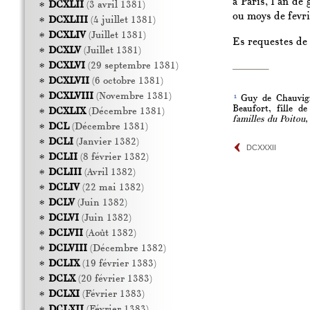
à Paris, l’an de
DCXLII
(3 avril 1381)
ou moys de fevri
DCXLIII
(4 juillet 1381)
DCXLIV
(Juillet 1381)
Es requestes de l
DCXLV
(Juillet 1381)
DCXLVI
(29 septembre 1381)
DCXLVII
(6 octobre 1381)
DCXLVIII
(Novembre 1381)
1
Guy de Chauvigny
Beaufort, fille d
DCXLIX
(Décembre 1381)
familles du Poitou,
DCL
(Décembre 1381)
DCLI
(Janvier 1382)
DCXXXII
DCLII
(8 février 1382)
DCLIII
(Avril 1382)
DCLIV
(22 mai 1382)
DCLV
(Juin 1382)
DCLVI
(Juin 1382)
DCLVII
(Août 1382)
DCLVIII
(Décembre 1382)
DCLIX
(19 février 1383)
DCLX
(20 février 1383)
DCLXI
(Février 1383)
DCLXII
(Février 1383)