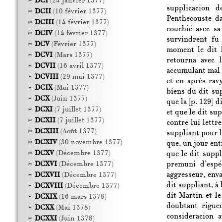
DCI
(24 janvier 1377)
supplicacion 
DCII
(10 février 1377)
Penthecouste d
DCIII
(14 février 1377)
couchié avec sa
DCIV
(14 février 1377)
survindrent fu
DCV
(Février 1377)
moment le dit 
DCVI
(Mars 1377)
retourna avec 
DCVII
(16 avril 1377)
accumulant mal s
DCVIII
(29 mai 1377)
et en après rav
DCIX
(Mai 1377)
biens du dit sup
DCX
(Juin 1377)
que la
[p. 129]
di
DCXI
(7 juillet 1377)
et que le dit su
DCXII
(7 juillet 1377)
contre lui lettr
DCXIII
(Août 1377)
suppliant pour l
DCXIV
(30 novembre 1377)
que, un jour ent
DCXV
(Décembre 1377)
que le dit suppl
premuni d’espé
DCXVI
(Décembre 1377)
aggresseur, enva
DCXVII
(Décembre 1377)
dit suppliant, à 
DCXVIII
(Décembre 1377)
dit Martin et le
DCXIX
(16 mars 1378)
doubtant rigueu
DCXX
(Mai 1378)
consideracion 
DCXXI
(Juin 1378)