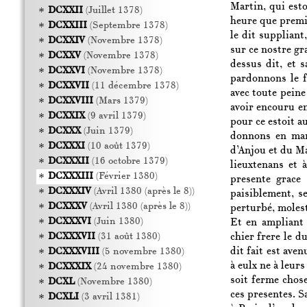
Martin, qui est
DCXXII
(Juillet 1378)
heure que premie
DCXXIII
(Septembre 1378)
le dit suppliant
DCXXIV
(Novembre 1378)
sur ce nostre gra
DCXXV
(Novembre 1378)
dessus dit, et s
DCXXVI
(Novembre 1378)
pardonnons le fa
DCXXVII
(11 décembre 1378)
avec toute peine
DCXXVIII
(Mars 1379)
avoir encouru e
DCXXIX
(9 avril 1379)
pour ce estoit a
DCXXX
(Juin 1379)
donnons en man
DCXXXI
(10 août 1379)
d’Anjou et du Mai
DCXXXII
(16 octobre 1379)
lieuxtenans et 
DCXXXIII
(Février 1380)
presente grace 
DCXXXIV
(Avril 1380 (après le 8))
paisiblement, s
DCXXXV
(Avril 1380 (après le 8))
perturbé, moles
DCXXXVI
(Juin 1380)
Et en ampliant 
chier frere le d
DCXXXVII
(31 août 1380)
dit fait est aven
DCXXXVIII
(5 novembre 1380)
à eulx ne à leur
DCXXXIX
(24 novembre 1380)
soit ferme chose
DCXL
(Novembre 1380)
ces presentes. S
DCXLI
(3 avril 1381)