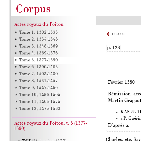
Actes royaux du Poitou
Tome 1, 1302-1333
DCXXXII
Tome 2, 1334-1348
Tome 3, 1348-1369
[p. 128]
Tome 4, 1369-1376
Tome 5, 1377-1390
Tome 6, 1390-1403
Tome 7, 1403-1430
Tome 8, 1431-1447
Février 1380
Tome 9, 1447-1456
Rémission acc
Tome 10, 1456-1464
Martin Gragaut
Tome 11, 1465-1474
Tome 12, 1475-1483
AN JJ. 11
B
P. Guéri
a
Actes royaux du Poitou, t. 5 (1377-
D'après a.
1390)
Charles, etc. Sav