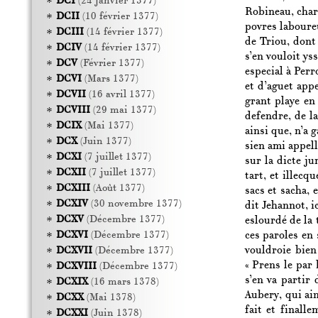
DCI
(24 janvier 1377)
Robineau, charg
DCII
(10 février 1377)
povres laboureu
DCIII
(14 février 1377)
de Triou, dont 
DCIV
(14 février 1377)
s’en vouloit ys
DCV
(Février 1377)
especial à Perr
DCVI
(Mars 1377)
et d’aguet app
DCVII
(16 avril 1377)
grant playe en 
DCVIII
(29 mai 1377)
defendre, de l
DCIX
(Mai 1377)
ainsi que, n’a 
DCX
(Juin 1377)
sien ami appell
DCXI
(7 juillet 1377)
sur la dicte ju
DCXII
(7 juillet 1377)
tart, et illecq
DCXIII
(Août 1377)
sacs et sacha, 
DCXIV
(30 novembre 1377)
dit Jehannot, i
DCXV
(Décembre 1377)
eslourdé de la 
ces paroles en 
DCXVI
(Décembre 1377)
vouldroie bien
DCXVII
(Décembre 1377)
« Prens le par
DCXVIII
(Décembre 1377)
s’en va partir
DCXIX
(16 mars 1378)
Aubery, qui ain
DCXX
(Mai 1378)
fait et finall
DCXXI
(Juin 1378)