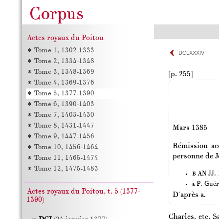
Actes royaux du Poitou
Tome 1, 1302-1333
DCLXXXIV
Tome 2, 1334-1348
Tome 3, 1348-1369
[p. 255]
Tome 4, 1369-1376
Tome 5, 1377-1390
Tome 6, 1390-1403
Tome 7, 1403-1430
Tome 8, 1431-1447
Mars 1385
Tome 9, 1447-1456
Rémission ac
Tome 10, 1456-1464
personne de J
Tome 11, 1465-1474
Tome 12, 1475-1483
AN JJ. 1
B
P. Guér
a
Actes royaux du Poitou, t. 5 (1377-
D'après a.
1390)
Charles, etc. S