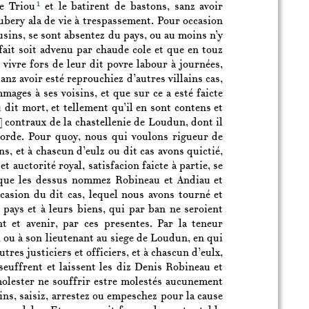
1
de Triou
et le batirent de bastons, sanz avoir
Aubery ala de vie à trespassement. Pour occasion
usins, se sont absentez du pays, ou au moins n’y
ait soit advenu par chaude cole et que en touz
vivre fors de leur dit povre labour à journées,
nz avoir esté reprouchiez d’autres villains cas,
mages à ses voisins, et que sur ce a esté faicte
 dit mort, et tellement qu’il en sont contens et
]
contraux de la chastellenie de Loudun, dont il
corde. Pour quoy, nous qui voulons rigueur de
, et à chascun d’eulz ou dit cas avons quictié,
 auctorité royal, satisfacion faicte à partie, se
le, que les dessus nommez Robineau et Andiau et
casion du dit cas, lequel nous avons tourné et
 pays et à leurs biens, qui par ban ne seroient
t et avenir, par ces presentes. Par la teneur
ou à son lieutenant au siege de Loudun, en qui
utres justiciers et officiers, et à chascun d’eulx,
seuffrent et laissent les diz Denis Robineau et
molester ne souffrir estre molestés aucunement
rins, saisiz, arrestez ou empeschez pour la cause