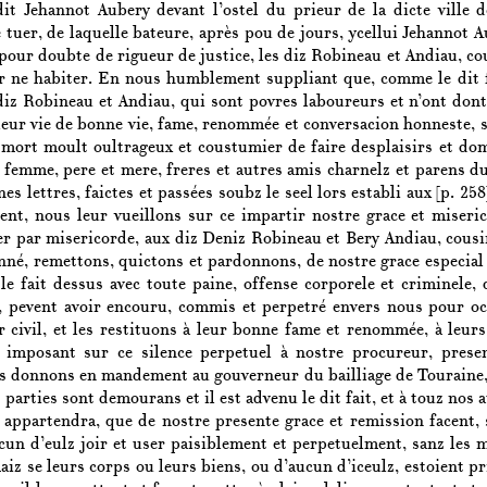
dit Jehannot Aubery devant l’ostel du prieur de la dicte ville 
 tuer, de laquelle bateure, après pou de jours, ycellui Jehannot 
 pour doubte de rigueur de justice, les diz Robineau et Andiau, co
r ne habiter. En nous humblement suppliant que, comme le dit f
diz Robineau et Andiau, qui sont povres laboureurs et n’ont dont 
leur vie de bonne vie, fame, renommée et conversacion honneste, sa
t mort moult oultrageux et coustumier de faire desplaisirs et dom
a femme, pere et mere, freres et autres amis charnelz et parens du
es lettres, faictes et passées soubz le seel lors establi aux
[p. 258
nt, nous leur vueillons sur ce impartir nostre grace et miseri
r par misericorde, aux diz Deniz Robineau et Bery Andiau, cousins
né, remettons, quictons et pardonnons, de nostre grace especial et
et le fait dessus avec toute paine, offense corporele et crimine
, pevent avoir encouru, commis et perpetré envers nous pour oc
r civil, et les restituons à leur bonne fame et renommée, à leurs
 imposant sur ce silence perpetuel à nostre procureur, presen
s donnons en mandement au gouverneur du bailliage de Touraine, 
 parties sont demourans et il est advenu le dit fait, et à touz nos a
 appartendra, que de nostre presente grace et remission facent, 
cun d’eulz joir et user paisiblement et perpetuelment, sanz les 
aiz se leurs corps ou leurs biens, ou d’aucun d’iceulz, estoient p