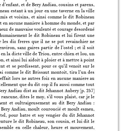
 d’enfant, et de Bery Andiau, cousins et parens,
eau estant à un jour en une taverne en la ville
amis et voisins, et ainsi comme le dit Robineau
esdit en aucune maniere à homme du monde, et par
, meuz de mauvaise voulenté et courage desordené
nhumainement le dit Robineau et lui firent une
 les diz freres que il ne se pot revainchier ne
nviron, sanz gaires partir de l’ostel ; et il soit
n la dicte ville de Triou, entre chien et lou, un
, et ainsi lui aidoit à ploier et à mettre à point
ent et se perdissent, pour ce qu’il venoit sur le
si comme le dit Brissaut montoit, tira l’un des
 meffait lors ne autres foiz en aucune maniere au
 tellement que du dit cop il fu aussi comme tout
it Bery Andiau dist au dit Jehannot Aubery
[p. 257]
ancune, dites le moy, s’il vous plaist, car je le
ment et oultraigeusement au dit Bery Andiau :
uy Bery Andiau, moult couroucié et moult esmeu,
tel, pour batre et soy vengier du dit Jehannot
enture le dit Robineau, son cousin, et lui dit le
ensemble en celle chaleur, heure et mouvement,