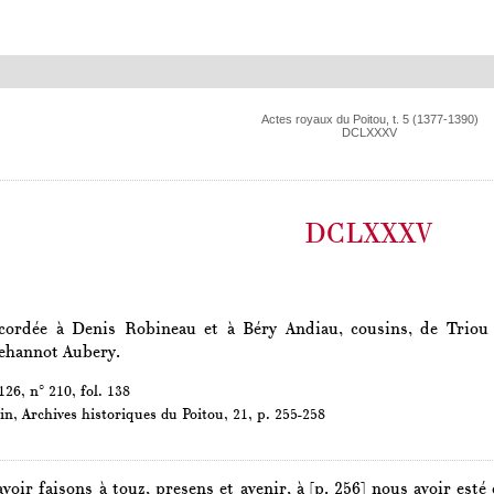
Actes royaux du Poitou, t. 5 (1377-1390)
DCLXXXV
DCLXXXV
cordée à Denis Robineau et à Béry Andiau, cousins, de Triou
ehannot Aubery.
26, n° 210, fol. 138
in,
Archives historiques du Poitou
, 21, p. 255-258
avoir faisons à touz, presens et avenir, à
[p. 256]
nous avoir esté 