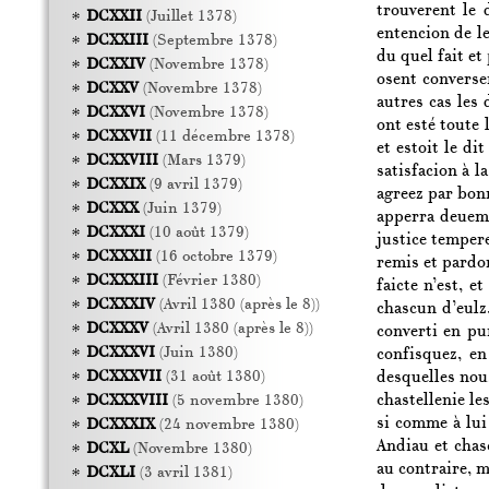
trouverent le 
DCXXII
(Juillet 1378)
entencion de le
DCXXIII
(Septembre 1378)
du quel fait et
DCXXIV
(Novembre 1378)
osent converse
DCXXV
(Novembre 1378)
autres cas les 
DCXXVI
(Novembre 1378)
ont esté toute 
DCXXVII
(11 décembre 1378)
et estoit le di
DCXXVIII
(Mars 1379)
satisfacion à l
DCXXIX
(9 avril 1379)
agreez par bonn
DCXXX
(Juin 1379)
apperra deueme
DCXXXI
(10 août 1379)
justice tempere
DCXXXII
(16 octobre 1379)
remis et pardon
DCXXXIII
(Février 1380)
faicte n’est, 
DCXXXIV
(Avril 1380 (après le 8))
chascun d’eulz
DCXXXV
(Avril 1380 (après le 8))
converti en pu
DCXXXVI
(Juin 1380)
confisquez, en
desquelles nou
DCXXXVII
(31 août 1380)
chastellenie les
DCXXXVIII
(5 novembre 1380)
si comme à lui
DCXXXIX
(24 novembre 1380)
Andiau et chas
DCXL
(Novembre 1380)
au contraire, m
DCXLI
(3 avril 1381)