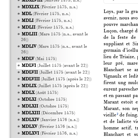
MDXLVIII
(Janvier 1475, n.s.)
MDXLIX
(Février 1475, n.s.)
Loys, par la gr
MDL
(Février 1475, n.s.)
avenir, nous avo
MDLI
(Février 1475, n.s.)
pouvre marchan
MDLII
(Février 1475, n.s.)
Luçon, chargé d
MDLIII
(Mars 1475 (n.s., avant le
de la feste de 
26))
suppliant et Si
MDLIV
(Mars 1475 (n.s., avant le
germain d’icell
26))
lieu de Triaize,
MDLV
(Mai 1475)
leur pré, mare
MDLVI
(Juillet 1475 (avant le 22))
Blanchart se a
MDLVII
(Juillet 1475 (avant le 22))
Vignaulx et ledi
MDLVIII
(Juillet 1475 (après le 22))
firent ung mulo
MDLIX
(Juillet 1475 (après le 22))
eurent pareschev
MDLX
(Août 1475)
et en passant p
MDLXI
(Octobre 1475)
Marant estoit e
MDLXII
(Octobre 1475)
Marant, son nep
MDLXIII
(Décembre 1475)
2
vieille
de foing,
MDLXIV
(Janvier 1476 (n.s.))
et de ladicte vi
MDLXV
(Février 1476 (n.s.))
homme actif, tr
MDLXVI
(Février 1476, n.s.)
Blanchart et su