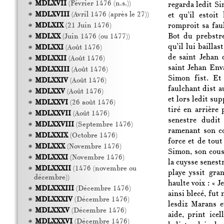
MDLXVII
(Février 1476 (n.s.))
regarda ledit Sim
MDLXVIII
(Avril 1476 (après le 27))
et qu’il estoit
romproit sa fau
MDLXIX
(21 Juin 1476)
Bot du prebstr
MDLXX
(Juin 1476 (ou 1477))
qu’il lui baillas
MDLXXI
(Août 1476)
de saint Jehan 
MDLXXII
(Août 1476)
saint Jehan Enva
MDLXXIII
(Août 1476)
Simon fist. Et 
MDLXXIV
(Août 1476)
faulchant dist au
MDLXXV
(Août 1476)
et lors ledit su
MDLXXVI
(26 août 1476)
tiré en arrière 
MDLXXVII
(Août 1476)
senestre dudit
MDLXXVIII
(Septembre 1476)
ramenant son co
MDLXXIX
(Octobre 1476)
force et de tout
MDLXXX
(Novembre 1476)
Simon, son cousi
MDLXXXI
(Novembre 1476)
la cuysse senestr
MDLXXXII
(1476 (novembre ou
playe yssit gra
décembre))
haulte voix : « 
MDLXXXIII
(Décembre 1476)
ainsi blecé, fut 
MDLXXXIV
(Décembre 1476)
lesdiz Marans et
MDLXXXV
(Décembre 1476)
aide, print ice
MDLXXXVI
(Décembre 1476)