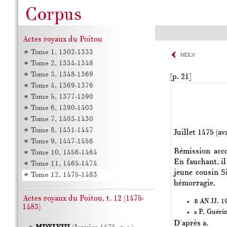
Actes royaux du Poitou
Tome 1, 1302-1333
MDLV
Tome 2, 1334-1348
Tome 3, 1348-1369
[p. 21]
Tome 4, 1369-1376
Tome 5, 1377-1390
Tome 6, 1390-1403
Tome 7, 1403-1430
Tome 8, 1431-1447
Juillet 1475 (av
Tome 9, 1447-1456
Rémission acco
Tome 10, 1456-1464
En fauchant, i
Tome 11, 1465-1474
jeune cousin S
Tome 12, 1475-1483
hémorragie.
Actes royaux du Poitou, t. 12 (1475-
AN JJ. 19
B
1483)
P. Guéri
a
D'après a.