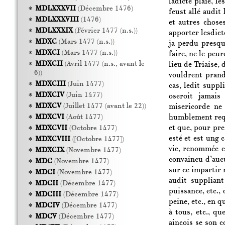
ladicte plaie, le
MDLXXXVII
(Décembre 1476)
feust allé audit 
MDLXXXVIII
(1476)
et autres choses
MDLXXXIX
(Février 1477 (n.s.))
apporter lesdicte
MDXC
(Mars 1477 (n.s.))
ja perdu presqu
MDXCI
(Mars 1477 (n.s.))
faire, ne le peur
MDXCII
(Avril 1477 (n.s., avant le
lieu de Triaise, 
6))
vouldrent prand
MDXCIII
(Juin 1477)
cas, ledit suppl
MDXCIV
(Juin 1477)
oseroit jamais
MDXCV
(Juillet 1477 (avant le 22))
misericorde ne
humblement reque
MDXCVI
(Août 1477)
et que, pour pres
MDXCVII
(Octobre 1477)
esté et est ung 
MDXCVIII
([Octobre 1477])
vie, renommée e
MDXCIX
(Novembre 1477)
convaincu d’aucu
MDC
(Novembre 1477)
sur ce impartir 
MDCI
(Novembre 1477)
audit suppliant
MDCII
(Décembre 1477)
puissance, etc., 
MDCIII
(Décembre 1477)
peine, etc., en 
MDCIV
(Décembre 1477)
à tous, etc., que
MDCV
(Décembre 1477)
ainçois se son c