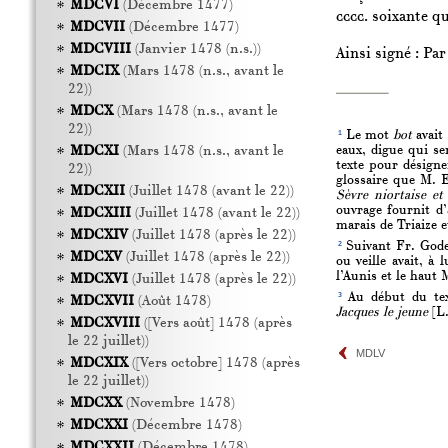
MDCVI
(Décembre 1477)
cccc.
soixante qu
MDCVII
(Décembre 1477)
MDCVIII
(Janvier 1478 (n.s.))
Ainsi signé : Par
MDCIX
(Mars 1478 (n.s., avant le
22))
MDCX
(Mars 1478 (n.s., avant le
22))
1
Le mot
bot
avait 
eaux, digue qui se
MDCXI
(Mars 1478 (n.s., avant le
texte pour désigne
22))
glossaire que M. E
MDCXII
(Juillet 1478 (avant le 22))
Sèvre niortaise et
ouvrage fournit d’
MDCXIII
(Juillet 1478 (avant le 22))
marais de Triaize 
MDCXIV
(Juillet 1478 (après le 22))
2
Suivant Fr. God
MDCXV
(Juillet 1478 (après le 22))
ou veille avait, à
l’Aunis et le haut 
MDCXVI
(Juillet 1478 (après le 22))
3
Au début du text
MDCXVII
(Août 1478)
Jacques le jeune
[L.
MDCXVIII
([Vers août] 1478 (après
le 22 juillet))
MDLV
MDCXIX
([Vers octobre] 1478 (après
le 22 juillet))
MDCXX
(Novembre 1478)
MDCXXI
(Décembre 1478)
MDCXXII
(Décembre 1478)