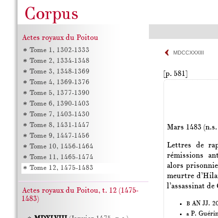
Actes royaux du Poitou
Tome 1, 1302-1333
MDCCXXXIII
Tome 2, 1334-1348
Tome 3, 1348-1369
[p. 581]
Tome 4, 1369-1376
Tome 5, 1377-1390
Tome 6, 1390-1403
Tome 7, 1403-1430
Tome 8, 1431-1447
Mars 1483 (n.s. 
Tome 9, 1447-1456
Lettres de ra
Tome 10, 1456-1464
rémissions ant
Tome 11, 1465-1474
alors prisonnie
Tome 12, 1475-1483
meurtre d’Hilai
l’assassinat de
Actes royaux du Poitou, t. 12 (1475-
1483)
AN JJ. 20
B
P. Guéri
a