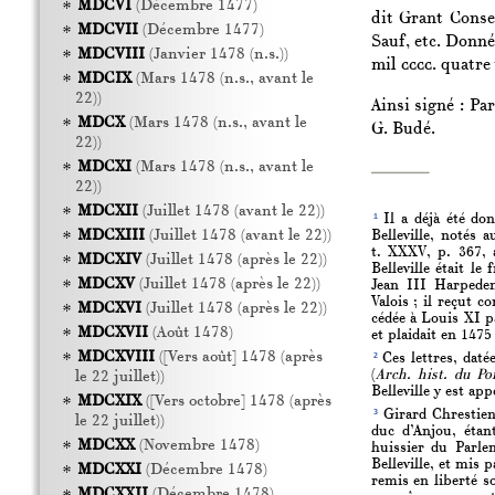
MDCVI
(Décembre 1477)
dit Grant Consei
MDCVII
(Décembre 1477)
Sauf, etc. Donné
MDCVIII
(Janvier 1478 (n.s.))
mil
cccc.
quatre 
MDCIX
(Mars 1478 (n.s., avant le
22))
Ainsi signé : Pa
MDCX
(Mars 1478 (n.s., avant le
G. Budé.
22))
MDCXI
(Mars 1478 (n.s., avant le
22))
MDCXII
(Juillet 1478 (avant le 22))
1
Il a déjà été do
MDCXIII
(Juillet 1478 (avant le 22))
Belleville, notés
t. XXXV, p. 367, 
MDCXIV
(Juillet 1478 (après le 22))
Belleville était le
MDCXV
(Juillet 1478 (après le 22))
Jean III Harpeden
Valois ; il reçut 
MDCXVI
(Juillet 1478 (après le 22))
cédée à Louis XI p
MDCXVII
(Août 1478)
et plaidait en 1475
MDCXVIII
([Vers août] 1478 (après
2
Ces lettres, daté
(
Arch. hist. du Po
le 22 juillet))
Belleville y est ap
MDCXIX
([Vers octobre] 1478 (après
3
Girard Chrestien,
le 22 juillet))
duc d’Anjou, étan
MDCXX
(Novembre 1478)
huissier du Parle
Belleville, et mis 
MDCXXI
(Décembre 1478)
remis en liberté s
MDCXXII
(Décembre 1478)