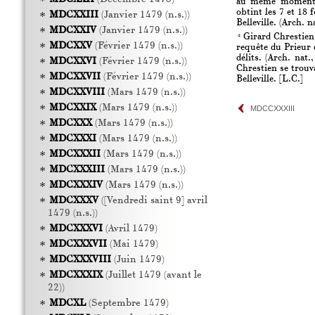
au même moment su
obtint les 7 et 18 
MDCXXIII
(Janvier 1479 (n.s.))
Belleville. (Arch. n
MDCXXIV
(Janvier 1479 (n.s.))
4
Girard Chrestien 
MDCXXV
(Février 1479 (n.s.))
requête du Prieur 
délits. (Arch. nat.
MDCXXVI
(Février 1479 (n.s.))
Chrestien se trouv
MDCXXVII
(Février 1479 (n.s.))
Belleville. [L.C.]
MDCXXVIII
(Mars 1479 (n.s.))
MDCXXIX
(Mars 1479 (n.s.))
MDCCXXXIII
MDCXXX
(Mars 1479 (n.s.))
MDCXXXI
(Mars 1479 (n.s.))
MDCXXXII
(Mars 1479 (n.s.))
MDCXXXIII
(Mars 1479 (n.s.))
MDCXXXIV
(Mars 1479 (n.s.))
MDCXXXV
([Vendredi saint 9] avril
1479 (n.s.))
MDCXXXVI
(Avril 1479)
MDCXXXVII
(Mai 1479)
MDCXXXVIII
(Juin 1479)
MDCXXXIX
(Juillet 1479 (avant le
22))
MDCXL
(Septembre 1479)