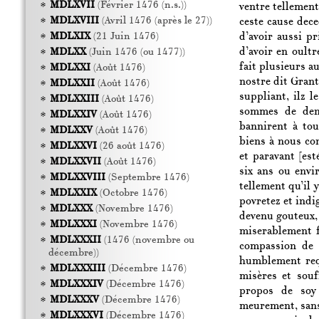
MDLXVII
(Février 1476 (n.s.))
ventre tellement
MDLXVIII
(Avril 1476 (après le 27))
ceste cause dec
d’avoir aussi p
MDLXIX
(21 Juin 1476)
d’avoir en oult
MDLXX
(Juin 1476 (ou 1477))
fait plusieurs a
MDLXXI
(Août 1476)
nostre dit Grant
MDLXXII
(Août 1476)
suppliant, ilz 
MDLXXIII
(Août 1476)
sommes de deni
MDLXXIV
(Août 1476)
bannirent à tou
MDLXXV
(Août 1476)
biens à nous con
MDLXXVI
(26 août 1476)
et paravant [est
MDLXXVII
(Août 1476)
six ans ou envi
MDLXXVIII
(Septembre 1476)
tellement qu’il 
MDLXXIX
(Octobre 1476)
povretez et indig
MDLXXX
(Novembre 1476)
devenu gouteux,
MDLXXXI
(Novembre 1476)
miserablement fi
MDLXXXII
(1476 (novembre ou
compassion de 
décembre))
humblement requ
MDLXXXIII
(Décembre 1476)
misères et souf
MDLXXXIV
(Décembre 1476)
propos de soy 
MDLXXXV
(Décembre 1476)
meurement, sans
MDLXXXVI
(Décembre 1476)