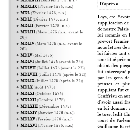
MDXLVIII
(Janvier 1475, n.s.)
D'après a.
MDXLIX
(Février 1475, n.s.)
MDL
(Février 1475, n.s.)
Loys, etc. Savoi
MDLI
(Février 1475, n.s.)
supplicacion de 
MDLII
(Février 1475, n.s.)
de nostre Palais
MDLIII
(Mars 1475 (n.s., avant le
lui commis en l
26))
prevost fermier 
MDLIV
(Mars 1475 (n.s., avant le
nous lettres de 
26))
lui faictes tant
MDLV
(Mai 1475)
constitué prison
MDLVI
(Juillet 1475 (avant le 22))
obtint dès pieç
MDLVII
(Juillet 1475 (avant le 22))
fut interrogué 
MDLVIII
(Juillet 1475 (après le 22))
par les gens de
MDLIX
(Juillet 1475 (après le 22))
prinses et plu
MDLX
(Août 1475)
suppliant fut et 
MDLXI
(Octobre 1475)
Geuffriau en aut
MDLXII
(Octobre 1475)
d’avoir aussi fr
MDLXIII
(Décembre 1475)
en lui donnant 
MDLXIV
(Janvier 1476 (n.s.))
le tuer, ledit C
MDLXV
(Février 1476 (n.s.))
court de Parle
MDLXVI
(Février 1476, n.s.)
Guillaume Barré 