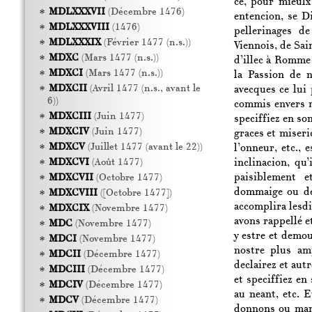
ce, pour mieulx
MDLXXXVII
(Décembre 1476)
entencion, se Di
MDLXXXVIII
(1476)
pellerinages d
MDLXXXIX
(Février 1477 (n.s.))
Viennois, de Sai
MDXC
(Mars 1477 (n.s.))
d’illec à Romme 
MDXCI
(Mars 1477 (n.s.))
la Passion de 
MDXCII
(Avril 1477 (n.s., avant le
avecques ce lui 
6))
commis envers n
MDXCIII
(Juin 1477)
speciffiez en son
MDXCIV
(Juin 1477)
graces et miseri
MDXCV
(Juillet 1477 (avant le 22))
l’onneur, etc., 
inclinacion, qu
MDXCVI
(Août 1477)
paisiblement 
MDXCVII
(Octobre 1477)
dommaige ou des
MDXCVIII
([Octobre 1477])
accomplira lesdiz
MDXCIX
(Novembre 1477)
avons rappellé e
MDC
(Novembre 1477)
y estre et demou
MDCI
(Novembre 1477)
nostre plus amp
MDCII
(Décembre 1477)
declairez et aut
MDCIII
(Décembre 1477)
et speciffiez en
MDCIV
(Décembre 1477)
au neant, etc. E
MDCV
(Décembre 1477)
donnons ou mand