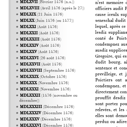
MDLXVII
(Février 1476 (n.s.))
n’est memoire 
MDLXVIII
(Avril 1476 (après le 27))
officiers audit 
cause iceulx su
MDLXIX
(21 Juin 1476)
seneschal dudit
MDLXX
(Juin 1476 (ou 1477))
lequel, après ce
MDLXXI
(Août 1476)
lesdiz supplians
MDLXXII
(Août 1476)
conté de Poict
MDLXXIII
(Août 1476)
condempnez ausd
MDLXXIV
(Août 1476)
ausdiz supplices
MDLXXV
(Août 1476)
Gregoire, qui es
MDLXXVI
(26 août 1476)
dudit bourg, a
MDLXXVII
(Août 1476)
sentence et con
MDLXXVIII
(Septembre 1476)
previlleige, et
MDLXXIX
(Octobre 1476)
Poictiers ont 
MDLXXX
(Novembre 1476)
condempnez, et 
MDLXXXI
(Novembre 1476)
directement cont
MDLXXXII
(1476 (novembre ou
prouffit desdiz
décembre))
sont portez pou
MDLXXXIII
(Décembre 1476)
relevées, et le
MDLXXXIV
(Décembre 1476)
elles sont demo
MDLXXXV
(Décembre 1476)
perduz ou adirez
MDLXXXVI
(Décembre 1476)