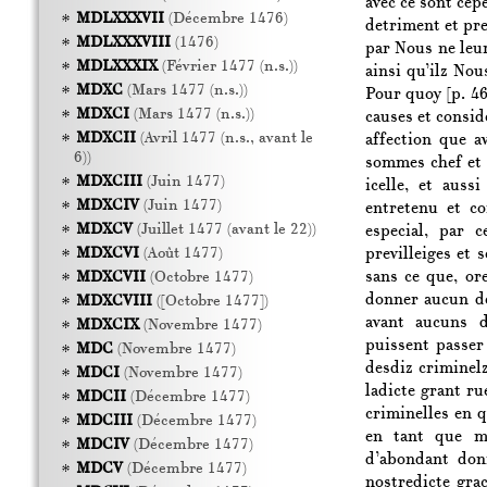
avec ce sont cep
MDLXXXVII
(Décembre 1476)
detriment et prej
MDLXXXVIII
(1476)
par Nous ne leur
MDLXXXIX
(Février 1477 (n.s.))
ainsi qu’ilz No
MDXC
(Mars 1477 (n.s.))
Pour quoy
[p. 4
MDXCI
(Mars 1477 (n.s.))
causes et consid
MDXCII
(Avril 1477 (n.s., avant le
affection que a
6))
sommes chef et 
MDXCIII
(Juin 1477)
icelle, et auss
MDXCIV
(Juin 1477)
entretenu et co
MDXCV
(Juillet 1477 (avant le 22))
especial, par c
previlleiges et 
MDXCVI
(Août 1477)
sans ce que, or
MDXCVII
(Octobre 1477)
donner aucun de
MDXCVIII
([Octobre 1477])
avant aucuns d
MDXCIX
(Novembre 1477)
puissent passer
MDC
(Novembre 1477)
desdiz criminel
MDCI
(Novembre 1477)
ladicte grant ru
MDCII
(Décembre 1477)
criminelles en 
MDCIII
(Décembre 1477)
en tant que me
MDCIV
(Décembre 1477)
d’abondant donn
MDCV
(Décembre 1477)
nostredicte grac