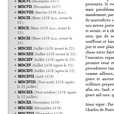
MDCVI
(Décembre 1477)
presentes. Si v
MDCVII
(Décembre 1477)
mais paisiblem
MDCVIII
(Janvier 1478 (n.s.))
mandement, par c
MDCIX
(Mars 1478 (n.s., avant le
de nostredicte c
22))
noz autres justi
MDCX
(Mars 1478 (n.s., avant le
et avenir, et à 
22))
sera, que de no
MDCXI
(Mars 1478 (n.s., avant le
seuffrent et lai
22))
joir et user pla
MDCXII
(Juillet 1478 (avant le 22))
chose estre faic
MDCXIII
(Juillet 1478 (avant le 22))
l’encontre, repa
MDCXIV
(Juillet 1478 (après le 22))
premier estat e
MDCXV
(Juillet 1478 (après le 22))
procedeures tan
MDCXVI
(Juillet 1478 (après le 22))
comme ailleurs,
MDCXVII
(Août 1478)
grace et aucto
MDCXVIII
([Vers août] 1478 (après
scillence perpet
le 22 juillet))
afin, etc. Sauf,
MDCXIX
([Vers octobre] 1478 (après
grace mil
cccc.
q
le 22 juillet))
MDCXX
(Novembre 1478)
Ainsi signé : Par
MDCXXI
(Décembre 1478)
Charles de Pout
MDCXXII
(Décembre 1478)