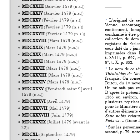
MDCXXIII
(Janvier 1479 (n.s.))
MDCXXIV
(Janvier 1479 (n.s.))
1
MDCXXV
(Février 1479 (n.s.))
L’original de ce
Vienne, accompag
MDCXXVI
(Février 1479 (n.s.))
contiennent, lors
MDCXXVII
(Février 1479 (n.s.))
condamné à être pe
collection de dom
MDCXXVIII
(Mars 1479 (n.s.))
registres du Parlem
MDCXXIX
(Mars 1479 (n.s.))
cour daté du 5 janv
imprimées dans l
MDCXXX
(Mars 1479 (n.s.))
t. XVIII, p. 697, 
MDCXXXI
(Mars 1479 (n.s.))
8°, t. X, p. 832.
MDCXXXII
(Mars 1479 (n.s.))
2
Le nom de ce séné
Théobaldus de Nov
MDCXXXIII
(Mars 1479 (n.s.))
français. On cons
MDCXXXIV
(Mars 1479 (n.s.))
Poitou, du 1
nove
er
On ne sait pas ex
MDCXXXV
([Vendredi saint 9] avril
D’après le présent
1479 (n.s.))
1265 ou environ, 
MDCXXXVI
(Avril 1479)
plusieurs reprise
pour le Ministère d
MDCXXXVII
(Mai 1479)
d’autres éléments 
MDCXXXVIII
(Juin 1479)
Sane nobis relatu
Pictavia …
(Tome I,
MDCXXXIX
(Juillet 1479 (avant le
3
Sur les personnag
22))
second, p. 79, note
MDCXL
(Septembre 1479)