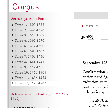
Actes royaux du Poitou
Tome 1, 1302-1333
MDCXCIV
Tome 2, 1334-1348
Tome 3, 1348-1369
[p. 463]
Tome 4, 1369-1376
Tome 5, 1377-1390
Tome 6, 1390-1403
Tome 7, 1403-1430
Tome 8, 1431-1447
Septembre 148
Tome 9, 1447-1456
Confirmation 
Tome 10, 1456-1464
ancien privilèg
Tome 11, 1465-1474
exécution et m
Tome 12, 1475-1483
toute autre pei
et la police ap
Actes royaux du Poitou, t. 12 (1475-
1483)
AN JJ. 20
B
P. Guéri
a