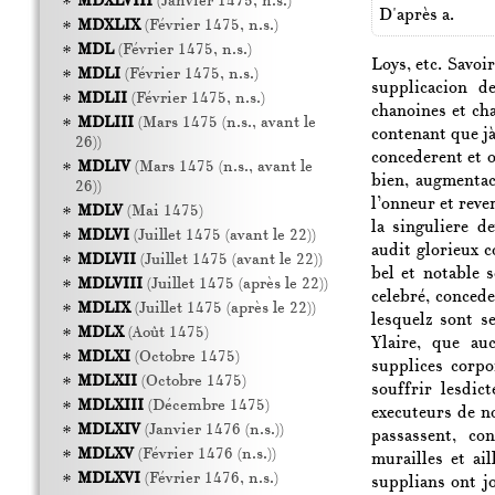
MDXLVIII
(Janvier 1475, n.s.)
D'après a.
MDXLIX
(Février 1475, n.s.)
MDL
(Février 1475, n.s.)
Loys, etc. Savoi
MDLI
(Février 1475, n.s.)
supplicacion d
MDLII
(Février 1475, n.s.)
chanoines et ch
MDLIII
(Mars 1475 (n.s., avant le
contenant que jà
26))
concederent et o
MDLIV
(Mars 1475 (n.s., avant le
bien, augmentac
26))
l’onneur et reve
MDLV
(Mai 1475)
la singuliere d
MDLVI
(Juillet 1475 (avant le 22))
audit glorieux c
MDLVII
(Juillet 1475 (avant le 22))
bel et notable 
MDLVIII
(Juillet 1475 (après le 22))
celebré, concede
MDLIX
(Juillet 1475 (après le 22))
lesquelz sont s
MDLX
(Août 1475)
Ylaire, que au
MDLXI
(Octobre 1475)
supplices corpo
MDLXII
(Octobre 1475)
souffrir lesdic
MDLXIII
(Décembre 1475)
executeurs de no
MDLXIV
(Janvier 1476 (n.s.))
passassent, co
MDLXV
(Février 1476 (n.s.))
murailles et ail
MDLXVI
(Février 1476, n.s.)
supplians ont j