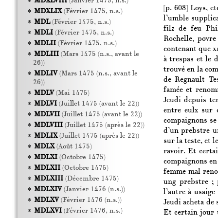
MDXLVIII
(Janvier 1475, n.s.)
[p. 608]
Loys, etc
MDXLIX
(Février 1475, n.s.)
l’umble supplic
MDL
(Février 1475, n.s.)
filz de feu Ph
MDLI
(Février 1475, n.s.)
Rochelle, povr
MDLII
(Février 1475, n.s.)
contenant que
x
MDLIII
(Mars 1475 (n.s., avant le
à trespas et le 
26))
trouvé en la com
MDLIV
(Mars 1475 (n.s., avant le
de Regnault Te
26))
famée et renomm
MDLV
(Mai 1475)
Jeudi depuis te
MDLVI
(Juillet 1475 (avant le 22))
entre eulx sur 
MDLVII
(Juillet 1475 (avant le 22))
compaignons se 
MDLVIII
(Juillet 1475 (après le 22))
d’un prebstre u
MDLIX
(Juillet 1475 (après le 22))
sur la teste, et 
MDLX
(Août 1475)
ravoir. Et certa
MDLXI
(Octobre 1475)
compaignons en 
MDLXII
(Octobre 1475)
femme mal renom
MDLXIII
(Décembre 1475)
ung prebstre ; 
MDLXIV
(Janvier 1476 (n.s.))
l’autre à usaig
MDLXV
(Février 1476 (n.s.))
Jeudi acheta de
MDLXVI
(Février 1476, n.s.)
Et certain jour