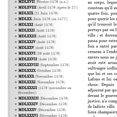
MDLXVII
(Février 1476 (n.s.))
au corps, leque
MDLXVIII
(Avril 1476 (après le 27))
cousteau qu’il a
quatre foiz, po
MDLXIX
(21 Juin 1476)
pour querir les 
MDLXX
(Juin 1476 (ou 1477))
qu’il trouvoit l
MDLXXI
(Août 1476)
pertuys par ou l
MDLXXII
(Août 1476)
ville ; et derre
MDLXXIII
(Août 1476)
passa pour estre
MDLXXIV
(Août 1476)
foiz a entré par
MDLXXV
(Août 1476)
creneau à l’end
MDLXXVI
(26 août 1476)
envers nous ne 
MDLXXVII
(Août 1476)
avoit esté acta
MDLXXVIII
(Septembre 1476)
oultraiger icell
MDLXXIX
(Octobre 1476)
que lui et ses c
MDLXXX
(Novembre 1476)
Lafons et lui o
MDLXXXI
(Novembre 1476)
chose. Depuis l
MDLXXXII
(1476 (novembre ou
adjourné par qu
décembre))
devant le gouve
MDLXXXIII
(Décembre 1476)
justice, n’a com
MDLXXXIV
(Décembre 1476)
de ladicte ville
MDLXXXV
(Décembre 1476)
lieux champaistr
MDLXXXVI
(Décembre 1476)