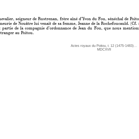
valier, seigneur de Rustrenan, frère aîné d’Yvon du Fou, sénéchal de Poito
neurie de Nouâtre lui venait de sa femme, Jeanne de la Rochefoucauld. (Cf. 
ait partie de la compagnie d’ordonnance de Jean du Fou, que nous mention
étranger au Poitou.
Actes royaux du Poitou, t. 12 (1475-1483)…
MDCXVII