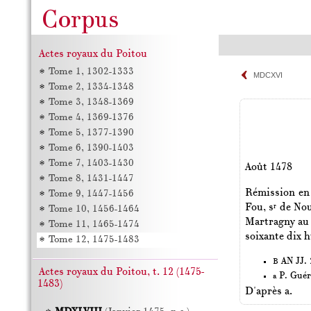
Actes royaux du Poitou
Tome 1, 1302-1333
MDCXVI
Tome 2, 1334-1348
Tome 3, 1348-1369
Tome 4, 1369-1376
Tome 5, 1377-1390
Tome 6, 1390-1403
Tome 7, 1403-1430
Août 1478
Tome 8, 1431-1447
Rémission en 
Tome 9, 1447-1456
Fou, s
de Nou
r
Tome 10, 1456-1464
Martragny au 
Tome 11, 1465-1474
soixante dix h
Tome 12, 1475-1483
AN JJ. 2
B
Actes royaux du Poitou, t. 12 (1475-
P. Guér
a
1483)
D'après a.