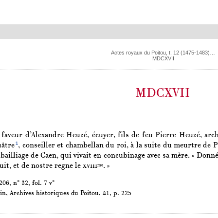
Actes royaux du Poitou, t. 12 (1475-1483)…
MDCXVII
MDCXVII
faveur d’Alexandre Heuzé, écuyer, fils de feu Pierre Heuzé, arc
1
âtre
, conseiller et chambellan du roi, à la suite du meurtre de 
bailliage de Caen, qui vivait en concubinage avec sa mère. « Donné
uit, et de nostre regne le
xviii
. »
me
06, n° 32, fol. 7 v°
in,
Archives historiques du Poitou
, 41, p. 225