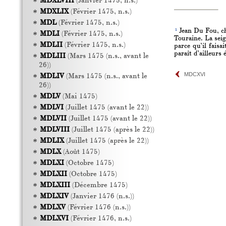
MDXLVIII
(Janvier 1475, n.s.)
MDXLIX
(Février 1475, n.s.)
MDL
(Février 1475, n.s.)
1
Jean Du Fou, che
MDLI
(Février 1475, n.s.)
Touraine. La seig
MDLII
(Février 1475, n.s.)
parce qu’il fais
paraît d’ailleurs 
MDLIII
(Mars 1475 (n.s., avant le
26))
MDCXVI
MDLIV
(Mars 1475 (n.s., avant le
26))
MDLV
(Mai 1475)
MDLVI
(Juillet 1475 (avant le 22))
MDLVII
(Juillet 1475 (avant le 22))
MDLVIII
(Juillet 1475 (après le 22))
MDLIX
(Juillet 1475 (après le 22))
MDLX
(Août 1475)
MDLXI
(Octobre 1475)
MDLXII
(Octobre 1475)
MDLXIII
(Décembre 1475)
MDLXIV
(Janvier 1476 (n.s.))
MDLXV
(Février 1476 (n.s.))
MDLXVI
(Février 1476, n.s.)