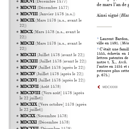
MDCVI
(Décembre 1477)
de mars l’an de 
MDCVII
(Décembre 1477)
MDCVIII
(Janvier 1478 (n.s.))
Ainsi signé (
Blan
MDCIX
(Mars 1478 (n.s., avant le
22))
MDCX
(Mars 1478 (n.s., avant le
22))
1
Laurent Bardon, n
ville en 1491. (
Mémo
MDCXI
(Mars 1478 (n.s., avant le
22))
2
C’était une famill
1444, échevin en 
MDCXII
(Juillet 1478 (avant le 22))
lettres patentes d
MDCXIII
(Juillet 1478 (avant le 22))
notre t. X.,
Arch. 
l’autre en 1454 et
MDCXIV
(Juillet 1478 (après le 22))
retrouve plus cette
MDCXV
(Juillet 1478 (après le 22))
p. 675.)
MDCXVI
(Juillet 1478 (après le 22))
MDCXVII
(Août 1478)
MDCXXXII
MDCXVIII
([Vers août] 1478 (après
le 22 juillet))
MDCXIX
([Vers octobre] 1478 (après
le 22 juillet))
MDCXX
(Novembre 1478)
MDCXXI
(Décembre 1478)
MDCXXII
(Décembre 1478)