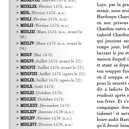
MDXLVIII
(Janvier 1475, n.s.)
Loys, par la gr
MDXLIX
(Février 1475, n.s.)
avenir, nous avo
MDL
(Février 1475, n.s.)
Hardouyn Chardo
MDLI
(Février 1475, n.s.)
en noz prisons
MDLII
(Février 1475, n.s.)
Chardon entra e
MDLIII
(Mars 1475 (n.s., avant le
Gabriel Chardon
26))
qui jouoient au
MDLIV
(Mars 1475 (n.s., avant le
temps joué, led
26))
laissast le jeu e
MDLV
(Mai 1475)
maison duquel il
MDLVI
(Juillet 1475 (avant le 22))
et atant se dep
MDLVII
(Juillet 1475 (avant le 22))
son soupper fust
MDLVIII
(Juillet 1475 (après le 22))
où il souppa, e
MDLIX
(Juillet 1475 (après le 22))
pour la seureté
MDLX
(Août 1475)
dit à ladicte D
MDLXI
(Octobre 1475)
rendroit après e
MDLXII
(Octobre 1475)
son frère. Et s’e
MDLXIII
(Décembre 1475)
compaignie des
MDLXIV
(Janvier 1476 (n.s.))
2
Galemit
et autr
MDLXV
(Février 1476 (n.s.))
boire audit Hard
MDLXVI
(Février 1476, n.s.)
qu’il devoit bie