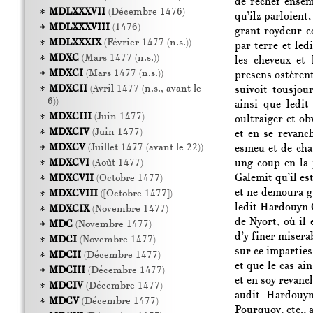
de rechef ensem
MDLXXXVII
(Décembre 1476)
qu’ilz parloient
MDLXXXVIII
(1476)
grant roydeur c
MDLXXXIX
(Février 1477 (n.s.))
par terre et led
MDXC
(Mars 1477 (n.s.))
les cheveux et 
MDXCI
(Mars 1477 (n.s.))
presens ostèren
MDXCII
(Avril 1477 (n.s., avant le
suivoit tousjou
6))
ainsi que ledit
MDXCIII
(Juin 1477)
oultraiger et ob
MDXCIV
(Juin 1477)
et en se revanch
MDXCV
(Juillet 1477 (avant le 22))
esmeu et de cha
ung coup en la 
MDXCVI
(Août 1477)
Galemit qu’il es
MDXCVII
(Octobre 1477)
et ne demoura gu
MDXCVIII
([Octobre 1477])
ledit Hardouyn C
MDXCIX
(Novembre 1477)
de Nyort, où il
MDC
(Novembre 1477)
d’y finer misera
MDCI
(Novembre 1477)
sur ce impartie
MDCII
(Décembre 1477)
et que le cas ai
MDCIII
(Décembre 1477)
et en soy revanc
MDCIV
(Décembre 1477)
audit Hardouyn
MDCV
(Décembre 1477)
Pourquoy, etc., 