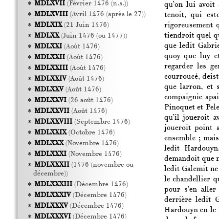
MDLXVII
(Février 1476 (n.s.))
qu’on lui avoit
MDLXVIII
(Avril 1476 (après le 27))
tenoit, qui es
rigoreusement q
MDLXIX
(21 Juin 1476)
tiendroit quel qu
MDLXX
(Juin 1476 (ou 1477))
que ledit Gabri
MDLXXI
(Août 1476)
quoy que luy et
MDLXXII
(Août 1476)
regarder les ge
MDLXXIII
(Août 1476)
courroucé, deis
MDLXXIV
(Août 1476)
que larron, et 
MDLXXV
(Août 1476)
compaignie apai
MDLXXVI
(26 août 1476)
Pinoquet et Pele
MDLXXVII
(Août 1476)
qu’il joueroit 
MDLXXVIII
(Septembre 1476)
joueroit point 
MDLXXIX
(Octobre 1476)
ensemble ; mais
MDLXXX
(Novembre 1476)
ledit Hardouyn
MDLXXXI
(Novembre 1476)
demandoit que n
MDLXXXII
(1476 (novembre ou
ledit Galemit ne
décembre))
le chandellier q
MDLXXXIII
(Décembre 1476)
pour s’en aller
MDLXXXIV
(Décembre 1476)
derrière ledit 
MDLXXXV
(Décembre 1476)
Hardouyn en le 
MDLXXXVI
(Décembre 1476)