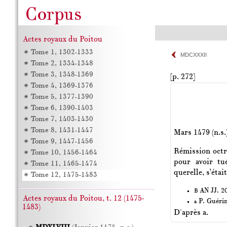
Actes royaux du Poitou
Tome 1, 1302-1333
MDCXXXII
Tome 2, 1334-1348
Tome 3, 1348-1369
[p. 272]
Tome 4, 1369-1376
Tome 5, 1377-1390
Tome 6, 1390-1403
Tome 7, 1403-1430
Tome 8, 1431-1447
Mars 1479 (n.s.
Tome 9, 1447-1456
Rémission octr
Tome 10, 1456-1464
pour avoir tu
Tome 11, 1465-1474
querelle, s’étai
Tome 12, 1475-1483
AN JJ. 20
B
Actes royaux du Poitou, t. 12 (1475-
P. Guéri
a
1483)
D'après a.