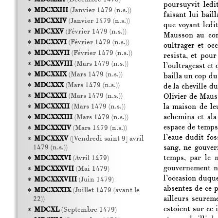
poursuyvit ledi
MDCXXIII
(Janvier 1479 (n.s.))
faisant lui bai
MDCXXIV
(Janvier 1479 (n.s.))
que voyant ledi
MDCXXV
(Février 1479 (n.s.))
Mausson au cor
MDCXXVI
(Février 1479 (n.s.))
oultrager et oc
MDCXXVII
(Février 1479 (n.s.))
resista, et pou
MDCXXVIII
(Mars 1479 (n.s.))
l’oultrageast et 
MDCXXIX
(Mars 1479 (n.s.))
bailla un cop du
MDCXXX
(Mars 1479 (n.s.))
de la cheville d
MDCXXXI
(Mars 1479 (n.s.))
Olivier de Mauss
la maison de le
MDCXXXII
(Mars 1479 (n.s.))
achemina et ala
MDCXXXIII
(Mars 1479 (n.s.))
espace de temps
MDCXXXIV
(Mars 1479 (n.s.))
l’eaue dudit fos
MDCXXXV
([Vendredi saint 9] avril
sang, ne gouver
1479 (n.s.))
temps, par le 
MDCXXXVI
(Avril 1479)
gouvernement ne
MDCXXXVII
(Mai 1479)
l’occasion duque
MDCXXXVIII
(Juin 1479)
absentez de ce p
MDCXXXIX
(Juillet 1479 (avant le
ailleurs seurem
22))
estoient sur ce
MDCXL
(Septembre 1479)