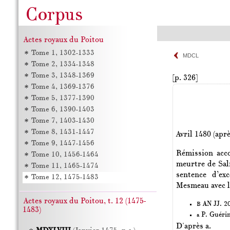
Actes royaux du Poitou
Tome 1, 1302-1333
MDCL
Tome 2, 1334-1348
Tome 3, 1348-1369
[p. 326]
Tome 4, 1369-1376
Tome 5, 1377-1390
Tome 6, 1390-1403
Tome 7, 1403-1430
Tome 8, 1431-1447
Avril 1480 (aprè
Tome 9, 1447-1456
Rémission acco
Tome 10, 1456-1464
meurtre de Sal
Tome 11, 1465-1474
sentence d’ex
Tome 12, 1475-1483
Mesmeau avec le
Actes royaux du Poitou, t. 12 (1475-
AN JJ. 20
B
1483)
P. Guéri
a
D'après a.