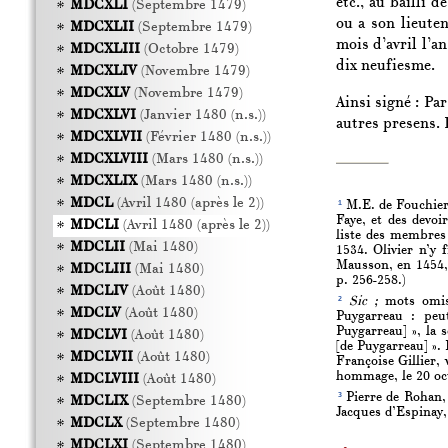
etc., au bailli 
MDCXLI
(Septembre 1479)
ou a son lieute
MDCXLII
(Septembre 1479)
mois d’avril l’a
MDCXLIII
(Octobre 1479)
dix neufiesme.
MDCXLIV
(Novembre 1479)
MDCXLV
(Novembre 1479)
Ainsi signé : Pa
MDCXLVI
(Janvier 1480 (n.s.))
autres presens. 
MDCXLVII
(Février 1480 (n.s.))
MDCXLVIII
(Mars 1480 (n.s.))
MDCXLIX
(Mars 1480 (n.s.))
MDCL
(Avril 1480 (après le 2))
1
M.E. de Fouchier,
Faye, et des devo
MDCLI
(Avril 1480 (après le 2))
liste des membres 
MDCLII
(Mai 1480)
1534. Olivier n’y 
Mausson, en 1454,
MDCLIII
(Mai 1480)
p. 256-258.)
MDCLIV
(Août 1480)
2
Sic ;
mots omis 
MDCLV
(Août 1480)
Puygarreau : peut
Puygarreau] », la 
MDCLVI
(Août 1480)
[de Puygarreau] ». 
MDCLVII
(Août 1480)
Françoise Gillier, 
hommage, le 20 oct
MDCLVIII
(Août 1480)
3
Pierre de Rohan, 
MDCLIX
(Septembre 1480)
Jacques d’Espinay,
MDCLX
(Septembre 1480)
MDCLXI
(Septembre 1480)