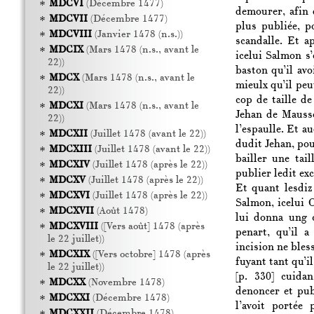
MDCVI
(Décembre 1477)
demourer, afin 
MDCVII
(Décembre 1477)
plus publiée, p
MDCVIII
(Janvier 1478 (n.s.))
scandalle. Et a
MDCIX
(Mars 1478 (n.s., avant le
icelui Salmon s’
22))
baston qu’il av
MDCX
(Mars 1478 (n.s., avant le
mieulx qu’il peut
22))
cop de taille d
MDCXI
(Mars 1478 (n.s., avant le
Jehan de Mausso
22))
l’espaulle. Et a
MDCXII
(Juillet 1478 (avant le 22))
dudit Jehan, pour
MDCXIII
(Juillet 1478 (avant le 22))
bailler une tai
MDCXIV
(Juillet 1478 (après le 22))
publier ledit ex
MDCXV
(Juillet 1478 (après le 22))
Et quant lesdiz
MDCXVI
(Juillet 1478 (après le 22))
Salmon, icelui O
MDCXVII
(Août 1478)
lui donna ung 
MDCXVIII
([Vers août] 1478 (après
penart, qu’il a
le 22 juillet))
incision ne bless
MDCXIX
([Vers octobre] 1478 (après
fuyant tant qu’il
le 22 juillet))
[p. 330]
cuidans
MDCXX
(Novembre 1478)
denoncer et pub
MDCXXI
(Décembre 1478)
l’avoit portée
MDCXXII
(Décembre 1478)