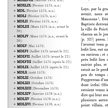
MDXLVIII
(Janvier 1475, n.s.)
MDXLIX
(Février 1475, n.s.)
Loys, par la gr
MDL
(Février 1475, n.s.)
avenir, nous a
MDLI
(Février 1475, n.s.)
1
Maussons
, frè
MDLII
(Février 1475, n.s.)
Baptiste derreni
MDLIII
(Mars 1475 (n.s., avant le
la ville de Poic
26))
chacun an le jou
MDLIV
(Mars 1475 (n.s., avant le
[p. 327]
passa, 
26))
l’avoient tenu p
MDLV
(Mai 1475)
ledit lieu, eut u
MDLVI
(Juillet 1475 (avant le 22))
ou environ ; et 
MDLVII
(Juillet 1475 (avant le 22))
près ledit lieu 
MDLVIII
(Juillet 1475 (après le 22))
suivist plus, e
MDLIX
(Juillet 1475 (après le 22))
estoit ne le per
MDLX
(Août 1475)
peu de temps a
MDLXI
(Octobre 1475)
Puygerreau d’un
MDLXII
(Octobre 1475)
dont icelui Oli
MDLXIII
(Décembre 1475)
estoient venuz 
MDLXIV
(Janvier 1476 (n.s.))
dire qui leur avo
MDLXV
(Février 1476 (n.s.))
plusieurs autre
MDLXVI
(Février 1476, n.s.)
point villain, 