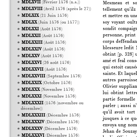
MDLXVII
(Février 1476 (n.s.))
Mesmeau et son
MDLXVIII
(Avril 1476 (après le 27))
tellement qu’ilz
et mettre en une
MDLXIX
(21 Juin 1476)
soy voyant oult
MDLXX
(Juin 1476 (ou 1477))
sondit compaign
MDLXXI
(Août 1476)
personne, print
MDLXXII
(Août 1476)
corps deffendant
MDLXXIII
(Août 1476)
blesseure ledit
MDLXXIV
(Août 1476)
obtint
[p. 328]
u
MDLXXV
(Août 1476)
amé et feal conse
MDLXXVI
(26 août 1476)
qui estoit causée
MDLXXVII
(Août 1476)
sainte. Et laquel
MDLXXVIII
(Septembre 1476)
autres parroiss
MDLXXIX
(Octobre 1476)
Olivier suppliant
MDLXXX
(Novembre 1476)
lui obtint lett
MDLXXXI
(Novembre 1476)
partie formelle
MDLXXXII
(1476 (novembre ou
parler ; aussi 
décembre))
qu’il avoit tort
MDLXXXIII
(Décembre 1476)
jusques à ce qu
MDLXXXIV
(Décembre 1476)
envoya ung nom
MDLXXXV
(Décembre 1476)
Jehan de Souzay
MDLXXXVI
(Décembre 1476)