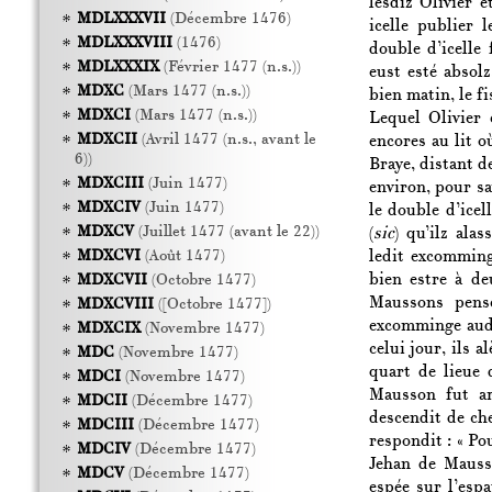
lesdiz Olivier 
MDLXXXVII
(Décembre 1476)
icelle publier 
MDLXXXVIII
(1476)
double d’icelle
MDLXXXIX
(Février 1477 (n.s.))
eust esté absol
MDXC
(Mars 1477 (n.s.))
bien matin, le fi
MDXCI
(Mars 1477 (n.s.))
Lequel Olivier 
MDXCII
(Avril 1477 (n.s., avant le
encores au lit où
6))
Braye, distant d
MDXCIII
(Juin 1477)
environ, pour sa
MDXCIV
(Juin 1477)
le double d’icel
MDXCV
(Juillet 1477 (avant le 22))
(
sic
) qu’ilz ala
ledit excomming
MDXCVI
(Août 1477)
bien estre à de
MDXCVII
(Octobre 1477)
Maussons pens
MDXCVIII
([Octobre 1477])
excomminge aud
MDXCIX
(Novembre 1477)
celui jour, ils 
MDC
(Novembre 1477)
quart de lieue 
MDCI
(Novembre 1477)
Mausson fut ar
MDCII
(Décembre 1477)
descendit de ch
MDCIII
(Décembre 1477)
respondit : « Po
MDCIV
(Décembre 1477)
Jehan de Mauss
MDCV
(Décembre 1477)
espée sur l’esp