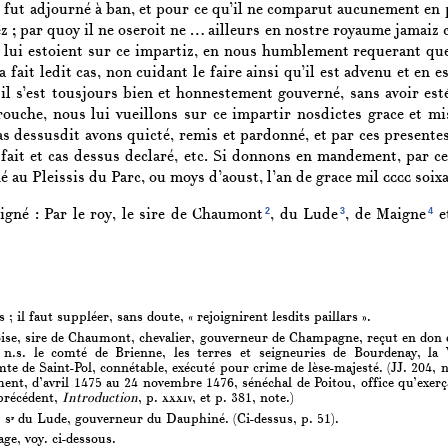
e fut adjourné à ban, et pour ce qu’il ne comparut aucunement en p
 ; par quoy il ne oseroit ne … ailleurs en nostre royaume jamaiz 
 lui estoient sur ce impartiz, en nous humblement requerant que,
 a fait ledit cas, non cuidant le faire ainsi qu’il est advenu et en 
 il s’est tousjours bien et honnestement gouverné, sans avoir est
ouche, nous lui vueillons sur ce impartir nosdictes grace et mi
s dessusdit avons quicté, remis et pardonné, et par ces presentes,
fait et cas dessus declaré, etc. Si donnons en mandement, par ce
é au Pleissis du Parc, ou moys d’aoust, l’an de grace mil
cccc
soixa
2
3
4
igné : Par le roy, le sire de Chaumont
, du Lude
, de Maigne
e
 ; il faut suppléer, sans doute, « rejoignirent lesdits paillars ».
se, sire de Chaumont, chevalier, gouverneur de Champagne, reçut en don du
 n.s. le comté de Brienne, les terres et seigneuries de Bourdenay, la 
 de Saint-Pol, connétable, exécuté pour crime de lèse-majesté. (JJ. 204, n° 1
nt, d’avril 1475 au 24 novembre 1476, sénéchal de Poitou, office qu’exer
 précédent,
Introduction
, p.
xxxiv,
et p. 381, note.)
 s
du Lude, gouverneur du Dauphiné. (Ci-dessus, p. 51).
r
e, voy. ci-dessous.