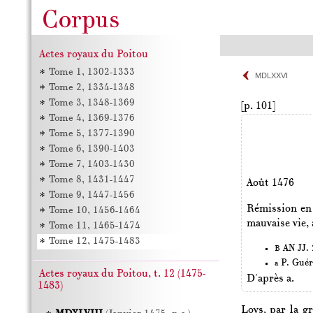
Actes royaux du Poitou
Tome 1, 1302-1333
MDLXXVI
Tome 2, 1334-1348
Tome 3, 1348-1369
[p. 101]
Tome 4, 1369-1376
Tome 5, 1377-1390
Tome 6, 1390-1403
Tome 7, 1403-1430
Tome 8, 1431-1447
Août 1476
Tome 9, 1447-1456
Rémission en 
Tome 10, 1456-1464
mauvaise vie, 
Tome 11, 1465-1474
Tome 12, 1475-1483
AN JJ. 2
B
P. Guér
a
Actes royaux du Poitou, t. 12 (1475-
D'après a.
1483)
Loys, par la g