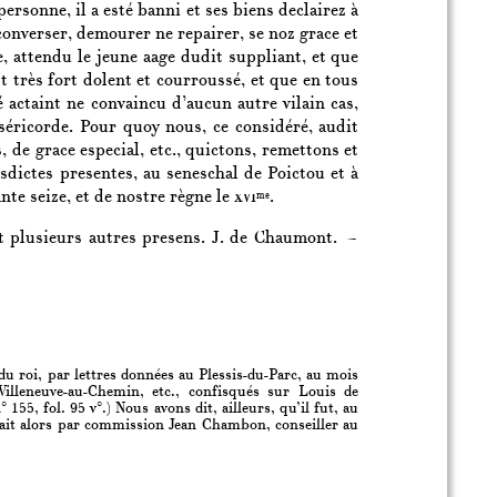
ersonne, il a esté banni et ses biens declairez à
converser, demourer ne repairer, se noz grace et
 attendu le jeune aage dudit suppliant, et que
est très fort dolent et courroussé, et que en tous
é actaint ne convaincu d’aucun autre vilain cas,
séricorde. Pour quoy nous, ce considéré, audit
 de grace especial, etc., quictons, remettons et
sdictes presentes, au seneschal de Poictou et à
nte seize, et de nostre règne le
xvi
.
me
t plusieurs autres presens. J. de Chaumont. —
 roi, par lettres données au Plessis-du-Parc, au mois
Villeneuve-au-Chemin, etc., confisqués sur Louis de
55, fol. 95 v°.) Nous avons dit, ailleurs, qu’il fut, au
çait alors par commission Jean Chambon, conseiller au