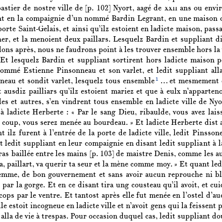
bastier de nostre ville de
[p. 102]
Nyort, aagé de
xxii
ans ou envir
nt en la compaignie d’un nommé Bardin Legrant, en une maison où 
 porte Saint-Gelais, et ainsi qu’ilz estoient en ladicte maison,
er, et la menoient deux paillars. Lesquelz Bardin et suppliant di
ons après, nous ne faudrons point à les trouver ensemble hors la vi
 Et lesquelz Bardin et suppliant sortirent hors ladicte maison p
nommé Estienne Pinsonneau et son varlet, et ledit suppliant alla
1
neau et sondit varlet, lesquelz tous ensemble
… et mesmement di
t ausdiz pailliars qu’ilz estoient mariez et que à eulx n’apparte
les et autres, s’en vindrent tous ensemble en ladicte ville de Nyort
à ladicte Herberte : « Par le sang Dieu, ribaulde, vous avez laiss
 coup, vous serez menée au bourdeau. » Et ladicte Herberte dist au
t ilz furent à l’entrée de la porte de ladicte ville, ledit Pinsso
t ledit suppliant en leur compaignie en disant ledit suppliant à 
ras baillée entre les mains
[p. 103]
de maistre Denis, comme les aut
 va, paillart, va querir ta seur et la mène comme moy. » Et quant led
emme, de bon gouvernement et sans avoir aucun reprouche ni bla
 par la gorge. Et en ce disant tira ung cousteau qu’il avoit, et cui
ops par le ventre. Et tantost après elle fut menée en l’ostel d’au
lle estoit incogneue en ladicte ville et n’avoit gens qui la feissen
 alla de vie à trespas. Pour occasion duquel cas, ledit suppliant d