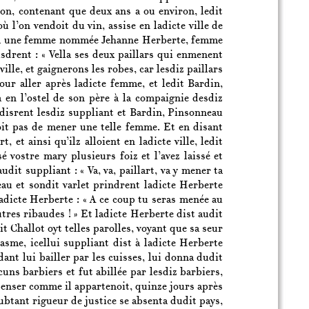
on, contenant que deux ans a ou environ, ledit
l’on vendoit du vin, assise en ladicte ville de
 passa une femme nommée Jehanne Herberte, femme
sdrent : « Vella ses deux paillars qui enmenent
lle, et gaignerons les robes, car lesdiz paillars
our aller après ladicte femme, et ledit Bardin,
 en l’ostel de son père à la compaignie desdiz
srent lesdiz suppliant et Bardin, Pinsonneau
noit pas de mener une telle femme. Et en disant
, et ainsi qu’ilz alloient en ladicte ville, ledit
é vostre mary plusieurs foiz et l’avez laissé et
dit suppliant : « Va, va, paillart, va y mener ta
neau et sondit varlet prindrent ladicte Herberte
ladicte Herberte : « A ce coup tu seras menée au
res ribaudes ! » Et ladicte Herberte dist audit
it Challot oyt telles parolles, voyant que sa seur
sme, icellui suppliant dist à ladicte Herberte
dant lui bailler par les cuisses, lui donna dudit
cuns barbiers et fut abillée par lesdiz barbiers,
t penser comme il appartenoit, quinze jours après
oubtant rigueur de justice se absenta dudit pays,