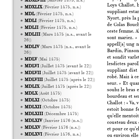
MDXLVIII
(Janvier 1475, n.s.)
Loys Challot, 
MDXLIX
(Février 1475, n.s.)
suppliant esta
MDL
(Février 1475, n.s.)
Nyort, près la
MDLI
(Février 1475, n.s.)
de Colas Bouch
MDLII
(Février 1475, n.s.)
ceste femme. Al
MDLIII
(Mars 1475 (n.s., avant le
sont mariez. »
26))
appell[a] ung 
MDLIV
(Mars 1475 (n.s., avant le
Bardin, Pinson
26))
et sondit varle
MDLV
(Mai 1475)
lesdictes parol
MDLVI
(Juillet 1475 (avant le 22))
suppliant dist 
MDLVII
(Juillet 1475 (avant le 22))
robé. Maiz à ce
MDLVIII
(Juillet 1475 (après le 22))
seur. » Et quan
MDLIX
(Juillet 1475 (après le 22))
soubz le bras e
MDLX
(Août 1475)
bourdeau et se
MDLXI
(Octobre 1475)
Challot : « Va,
MDLXII
(Octobre 1475)
estoit bonne f
MDLXIII
(Décembre 1475)
qu’elle mentoit
MDLXIV
(Janvier 1476 (n.s.))
cousteau deux c
MDLXV
(Février 1476 (n.s.))
et pour ce qu’e
MDLXVI
(Février 1476, n.s.)
ou environ elle