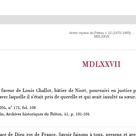
Actes royaux du Poitou, t. 12 (1475-1483)…
MDLXXVII
MDLXXVII
faveur de Louis Challot, bâtier de Niort, poursuivi en justice
avec laquelle il s’était pris de querelle et qui avait insulté sa sœur
04, n° 173, fol. 108
in,
Archives historiques du Poitou
, 41, p. 101-104
race de Dieu roy de France. Savoir faisons à tous, presens et av