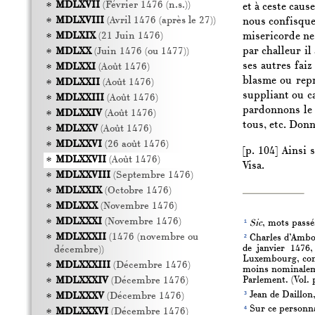
MDLXVII
(Février 1476 (n.s.))
et à ceste caus
MDLXVIII
(Avril 1476 (après le 27))
nous confisquez
misericorde ne
MDLXIX
(21 Juin 1476)
par challeur il
MDLXX
(Juin 1476 (ou 1477))
ses autres faiz
MDLXXI
(Août 1476)
blasme ou repr
MDLXXII
(Août 1476)
suppliant ou ca
MDLXXIII
(Août 1476)
pardonnons le 
MDLXXIV
(Août 1476)
tous, etc. Donn
MDLXXV
(Août 1476)
MDLXXVI
(26 août 1476)
[p. 104]
Ainsi s
MDLXXVII
(Août 1476)
Visa.
MDLXXVIII
(Septembre 1476)
MDLXXIX
(Octobre 1476)
MDLXXX
(Novembre 1476)
MDLXXXI
(Novembre 1476)
1
Sic
, mots passés
MDLXXXII
(1476 (novembre ou
2
Charles d’Amboi
de janvier 1476,
décembre))
Luxembourg, comte
MDLXXXIII
(Décembre 1476)
moins nominaleme
Parlement. (Vol.
MDLXXXIV
(Décembre 1476)
3
Jean de Daillon,
MDLXXXV
(Décembre 1476)
4
Sur ce personnag
MDLXXXVI
(Décembre 1476)