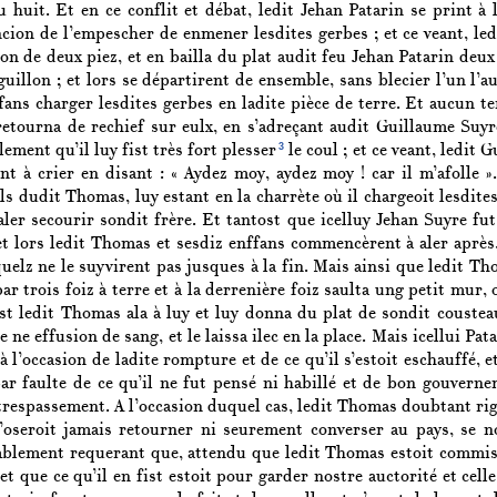
u huit. Et en ce conflit et débat, ledit Jehan Patarin se print à
ncion de l’empescher de enmener lesdites gerbes ; et ce veant, le
on de deux piez, et en bailla du plat audit feu Jehan Patarin deux c
sguillon ; et lors se départirent de ensemble, sans blecier l’un l
fans charger lesdites gerbes en ladite pièce de terre. Et aucun te
retourna de rechief sur eulx, en s’adreçant audit Guillaume Suyr
3
llement qu’il luy fist très fort plesser
le coul ; et ce veant, ledit 
int à crier en disant : « Aydez moy, aydez moy ! car il m’afolle 
ls dudit Thomas, luy estant en la charrète où il chargeoit lesdites
ler secourir sondit frère. Et tantost que icelluy Jehan Suyre fut 
 et lors ledit Thomas et sesdiz enffans commencèrent à aler aprè
quelz ne le suyvirent pas jusques à la fin. Mais ainsi que ledit Th
ar trois foiz à terre et à la derrenière foiz saulta ung petit mur, 
ost ledit Thomas ala à luy et luy donna du plat de sondit cousteau
 ne effusion de sang, et le laissa ilec en la place. Mais icellui Pa
à l’occasion de ladite rompture et de ce qu’il s’estoit eschauffé, 
par faulte de ce qu’il ne fut pensé ni habillé et de bon gouverne
 trespassement. A l’occasion duquel cas, ledit Thomas doubtant rig
n’oseroit jamais retourner ni seurement converser au pays, se n
blement requerant que, attendu que ledit Thomas estoit commissa
 et que ce qu’il en fist estoit pour garder nostre auctorité et cell