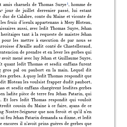
1
s et amis charnelz de Thomas Surye
, homme de
x
jour de juillet derrenier passé, lui estant
e
e duc de Calabre, conte du Maine et viconte de
 les fruiz d’iceulx appartenans à Mery Bloteau,
issaires aussi, avec ledit Thomas Suyre, Jehan
heritaiges tant à la requeste de maistre Jehan
 pour les mettre à execution de par nous se
roisse d’Availle audit conté de Chastelleraud,
 entencion de prendre et en lever les gerbes qui
r avoit mené avec luy Jehan et Guillaume Suyre,
Et quant ledit Thomas et sesdiz enffans furent
ng gros pal ou paubort en la main. Lequel dit
ites gerbes. A quoy ledit Thomas respondit que
edit Bloteau les voulsist frapper dudit paubort,
omas et sesdiz enffans chargèrent lesdites gerbes
en ladite pièce de terre feu Jehan Patarin, qui
e. Et lors ledit Thomas respondit qui vouloit
tredit cousin du Maine à ce faire, ayans de ce
g Nostre-Seigneur que non feroit et qu’il n’en
llui feu Jehan Patarin demanda sa dixme, et ledit
 encores il n’avoit prins guères de gerbes que