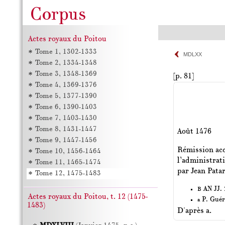
Actes royaux du Poitou
Tome 1, 1302-1333
MDLXX
Tome 2, 1334-1348
Tome 3, 1348-1369
[p. 81]
Tome 4, 1369-1376
Tome 5, 1377-1390
Tome 6, 1390-1403
Tome 7, 1403-1430
Tome 8, 1431-1447
Août 1476
Tome 9, 1447-1456
Rémission acc
Tome 10, 1456-1464
l’administrat
Tome 11, 1465-1474
par Jean Patar
Tome 12, 1475-1483
AN JJ. 2
B
Actes royaux du Poitou, t. 12 (1475-
P. Guér
a
1483)
D'après a.