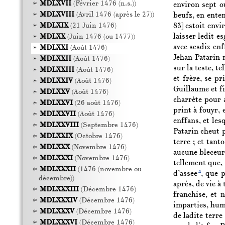
MDLXVII
(Février 1476 (n.s.))
environ sept o
MDLXVIII
(Avril 1476 (après le 27))
beufz, en ente
83]
estoit envir
MDLXIX
(21 Juin 1476)
laisser ledit e
MDLXX
(Juin 1476 (ou 1477))
avec sesdiz enf
MDLXXI
(Août 1476)
Jehan Patarin 
MDLXXII
(Août 1476)
sur la teste, te
MDLXXIII
(Août 1476)
et frère, se pr
MDLXXIV
(Août 1476)
Guillaume et fi
MDLXXV
(Août 1476)
charrète pour a
MDLXXVI
(26 août 1476)
print à fouyr,
MDLXXVII
(Août 1476)
enffans, et les
MDLXXVIII
(Septembre 1476)
Patarin cheut p
MDLXXIX
(Octobre 1476)
terre ; et tant
MDLXXX
(Novembre 1476)
aucune bleceure
MDLXXXI
(Novembre 1476)
tellement que, 
MDLXXXII
(1476 (novembre ou
4
d’assee
, que 
décembre))
après, de vie à
MDLXXXIII
(Décembre 1476)
franchise, et 
MDLXXXIV
(Décembre 1476)
imparties, hum
MDLXXXV
(Décembre 1476)
de ladite terre
MDLXXXVI
(Décembre 1476)