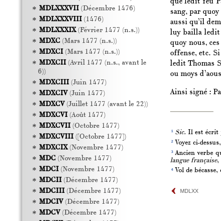
que ledit feu P
MDLXXXVII
(Décembre 1476)
sang, par quoy
MDLXXXVIII
(1476)
aussi qu’il dem
MDLXXXIX
(Février 1477 (n.s.))
luy bailla ledi
MDXC
(Mars 1477 (n.s.))
quoy nous, ces
MDXCI
(Mars 1477 (n.s.))
offense, etc. S
MDXCII
(Avril 1477 (n.s., avant le
ledit Thomas Su
6))
ou moys d’aoust
MDXCIII
(Juin 1477)
Ainsi signé : P
MDXCIV
(Juin 1477)
MDXCV
(Juillet 1477 (avant le 22))
MDXCVI
(Août 1477)
MDXCVII
(Octobre 1477)
1
Sic.
Il est écrit
MDXCVIII
([Octobre 1477])
2
Voyez ci-dessus,
MDXCIX
(Novembre 1477)
3
Ancien verbe que
MDC
(Novembre 1477)
langue française
,
MDCI
(Novembre 1477)
4
Vol de bécasse,
MDCII
(Décembre 1477)
MDCIII
(Décembre 1477)
MDLXX
MDCIV
(Décembre 1477)
MDCV
(Décembre 1477)