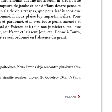
rt dudit Thomas aucune mutilacion ni effusion de
ompture de jambe et par deffaut destre pensé et
n ala de vie à trespas, que pour lesdiz copz que
ommé, il nous plaise luy impartir icelles. Pour
 et pardonné, etc., avec toute peine, amende et
l de Poictou et à tous noz justiciers, etc., que
 seuffrent et laissent joïr, etc. Donné à Tours,
stre seel ordonné en l’absence du grant.
 poitevines. Nous l’avons déjà rencontré plusieurs fois.
qui signifie courber, ployer. (F. Godefroy
Dict. de l’anc.
MDLXXII