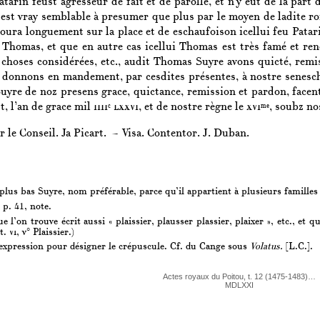
atarin feust agresseur de fait et de parolle, et n’y eut de la pa
 est vray semblable à presumer que plus par le moyen de ladite r
oura longuement sur la place et de eschaufoison icellui feu Patari
t Thomas, et que en autre cas icellui Thomas est très famé et ren
 choses considérées, etc., audit Thomas Suyre avons quicté, remis
i donnons en mandement, par cesdites présentes, à nostre senescha
yre de noz presens grace, quictance, remission et pardon, facent,
, l’an de grace mil
iiii
lxxvi,
et de nostre règne le
xvi
, soubz no
c
me
ar le Conseil. Ja Picart. — Visa. Contentor. J. Duban.
 plus bas Suyre, nom préférable, parce qu’il appartient à plusieurs familles
 p. 41, note.
 l’on trouve écrit aussi « plaissier, plausser plassier, plaixer », etc., et 
 t.
vi,
v° Plaissier.)
 expression pour désigner le crépuscule. Cf. du Cange sous
Volatus.
[L.C.].
Actes royaux du Poitou, t. 12 (1475-1483)…
MDLXXI