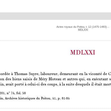
Actes royaux du Poitou, t. 12 (1475-1483)…
MDLXXI
MDLXXI
ordée à Thomas Suyre, laboureur, demeurant en la vicomté de Châ
ion des biens saisis de Méry Bloteau et autres qui, en exécutant
in, avait porté à celui-ci des coups, à la suite desquels il était mor
01, n° 74, fol. 58
in,
Archives historiques du Poitou
, 41, p. 81-84