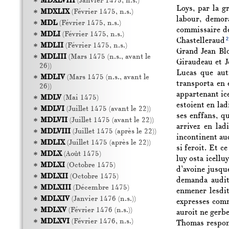
MDXLVIII
(Janvier 1475, n.s.)
Loys, par la g
MDXLIX
(Février 1475, n.s.)
labour, demor
MDL
(Février 1475, n.s.)
commissaire de
MDLI
(Février 1475, n.s.)
2
Chastelleraud
MDLII
(Février 1475, n.s.)
Grand Jean Blo
MDLIII
(Mars 1475 (n.s., avant le
Giraudeau et J
26))
Lucas que aut
MDLIV
(Mars 1475 (n.s., avant le
transporta en
26))
appartenant ice
MDLV
(Mai 1475)
estoient en lad
MDLVI
(Juillet 1475 (avant le 22))
ses enffans, q
MDLVII
(Juillet 1475 (avant le 22))
arrivez en lad
MDLVIII
(Juillet 1475 (après le 22))
incontinent au
MDLIX
(Juillet 1475 (après le 22))
si feroit. Et c
MDLX
(Août 1475)
luy osta icellu
MDLXI
(Octobre 1475)
d’avoine jusque
MDLXII
(Octobre 1475)
demanda audit 
MDLXIII
(Décembre 1475)
enmener lesdit
MDLXIV
(Janvier 1476 (n.s.))
expresses comm
MDLXV
(Février 1476 (n.s.))
auroit ne gerbe
MDLXVI
(Février 1476, n.s.)
Thomas respond