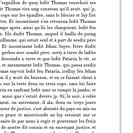
 l’esguillon de quoy ledit Thomas touschoit ses
dit Thomas tira ung cousteau qu’il avoit, qui
[p.
ops sur les épaulles, sans le blecier et luy fist
’autre. Et incontinent s’en retourna ledit Thomas
mps après, ainsi qu’ils les chargoient, ledit feu
e, fils dudit Thomas, auquel il bailla du poing
Guillaume, qui estoit seul et à part de sesdiz père
». Et incontinent ledit Jehan Suyre, frère dudit
 gerbes avec sondit père, sorty à terre de ladite
descendu à terre et que ledit Patarin le vit, se
s, et mesmement ledit Thomas, qui passa sesdiz
omas suyvoit ledit feu Patarin, icelluy feu Jehan
où il y avoit du buisson, et en ce faisant cheut à
 sur la teste deux ou trois cops, sans lui faire
tarin en saultant ledit mur se rompit la jambe, et
et aussi que c’estoit devers
[p. 84]
le soir, à volée
ment, ou autrement, il ala, deux ou troys jours
ueur de justice, s’est absenté du pays ou mis en
oz grace et misericorde ne luy estoient sur ce
ire de par nous à regir et gouverner les fruiz
e de nostre dit cousin et en excerçant justice, et