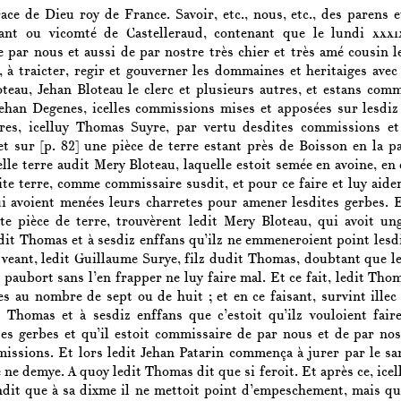
race de Dieu roy de France. Savoir, etc., nous, etc., des paren
ant ou vicomté de Castelleraud, contenant que le lundi
xxxi
 par nous et aussi de par nostre très chier et très amé cousin l
, à traicter, regir et gouverner les dommaines et heritaiges avec
teau, Jehan Bloteau le clerc et plusieurs autres, et estans comm
ehan Degenes, icelles commissions mises et apposées sur lesdiz 
res, icelluy Thomas Suyre, par vertu desdites commissions et
 et sur
[p. 82]
une pièce de terre estant près de Boisson en la par
lle terre audit Mery Bloteau, laquelle estoit semée en avoine, en
ite terre, comme commissaire susdit, et pour ce faire et luy aide
ui avoient menées leurs charretes pour amener lesdites gerbes. 
ite pièce de terre, trouvèrent ledit Mery Bloteau, qui avoit u
dit Thomas et à sesdiz enffans qu’ilz ne emmeneroient point lesd
e veant, ledit Guillaume Surye, filz dudit Thomas, doubtant que l
y paubort sans l’en frapper ne luy faire mal. Et ce fait, ledit Th
s au nombre de sept ou de huit ; et en ce faisant, survint illec 
Thomas et à sesdiz enffans que c’estoit qu’ilz vouloient fair
es gerbes et qu’il estoit commissaire de par nous et de par nos
issions. Et lors ledit Jehan Patarin commença à jurer par le san
 ne demye. A quoy ledit Thomas dit que si feroit. Et après ce, ice
it que à sa dixme il ne mettoit point d’empeschement, mais que