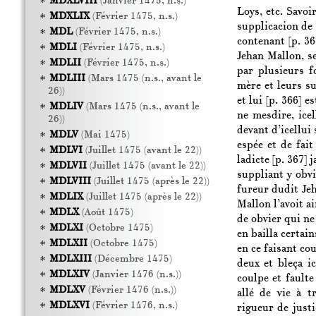
MDXLVIII
(Janvier 1475, n.s.)
Loys, etc. Savoi
MDXLIX
(Février 1475, n.s.)
supplicacion de
MDL
(Février 1475, n.s.)
contenant
[p. 36
MDLI
(Février 1475, n.s.)
Jehan Mallon, se
MDLII
(Février 1475, n.s.)
par plusieurs fo
MDLIII
(Mars 1475 (n.s., avant le
mère et leurs su
26))
et lui
[p. 366]
es
MDLIV
(Mars 1475 (n.s., avant le
ne mesdire, ice
26))
devant d’icellui
MDLV
(Mai 1475)
espée et de fait
MDLVI
(Juillet 1475 (avant le 22))
ladicte
[p. 367]
ja
MDLVII
(Juillet 1475 (avant le 22))
suppliant y obvi
MDLVIII
(Juillet 1475 (après le 22))
fureur dudit Jeh
MDLIX
(Juillet 1475 (après le 22))
Mallon l’avoit ai
MDLX
(Août 1475)
de obvier qui ne 
MDLXI
(Octobre 1475)
en bailla certai
MDLXII
(Octobre 1475)
en ce faisant co
MDLXIII
(Décembre 1475)
deux et bleça i
MDLXIV
(Janvier 1476 (n.s.))
coulpe et fault
MDLXV
(Février 1476 (n.s.))
allé de vie à t
MDLXVI
(Février 1476, n.s.)
rigueur de justi