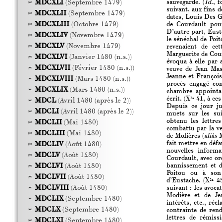
sauvegarde. (
Id.
, f
MDCXLI
(Septembre 1479)
suivant, aux fins 
MDCXLII
(Septembre 1479)
dates, Louis Des G
MDCXLIII
(Octobre 1479)
de Courdault pour
D’autre part, Eus
MDCXLIV
(Novembre 1479)
le sénéchal de Poit
MDCXLV
(Novembre 1479)
revenaient de cet
Marguerite de Cour
MDCXLVI
(Janvier 1480 (n.s.))
évoqua à elle par a
MDCXLVII
(Février 1480 (n.s.))
veuve de Jean Mas
Jeanne et Françoi
MDCXLVIII
(Mars 1480 (n.s.))
procès engagé con
MDCXLIX
(Mars 1480 (n.s.))
chambre appointa 
écrit. (X
41, à ces 
2a
MDCL
(Avril 1480 (après le 2))
Depuis ce jour ju
MDCLI
(Avril 1480 (après le 2))
muets sur les sui
obtenu les lettre
MDCLII
(Mai 1480)
combattu par la ve
MDCLIII
(Mai 1480)
de Molières (
aliàs
M
fait mettre en défa
MDCLIV
(Août 1480)
nouvelles inform
MDCLV
(Août 1480)
Courdault, avec or
bannissement et d
MDCLVI
(Août 1480)
Poitou ou à son 
MDCLVII
(Août 1480)
d’Eustache. (X
45
2a
MDCLVIII
(Août 1480)
suivant : les avoca
Modière et de Je
MDCLIX
(Septembre 1480)
intérêts, etc., réc
MDCLX
(Septembre 1480)
contrainte de rend
lettres de rémiss
MDCLXI
(Septembre 1480)