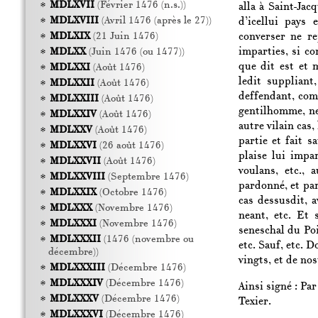
MDLXVII
(Février 1476 (n.s.))
alla à Saint-Jac
MDLXVIII
(Avril 1476 (après le 27))
d’icellui pays 
converser ne re
MDLXIX
(21 Juin 1476)
imparties, si c
MDLXX
(Juin 1476 (ou 1477))
que dit est et 
MDLXXI
(Août 1476)
ledit suppliant
MDLXXII
(Août 1476)
deffendant, comm
MDLXXIII
(Août 1476)
gentilhomme, ne
MDLXXIV
(Août 1476)
autre vilain cas,
MDLXXV
(Août 1476)
partie et fait s
MDLXXVI
(26 août 1476)
plaise lui impa
MDLXXVII
(Août 1476)
voulans, etc., 
MDLXXVIII
(Septembre 1476)
pardonné, et par
MDLXXIX
(Octobre 1476)
cas dessusdit, a
MDLXXX
(Novembre 1476)
neant, etc. Et
MDLXXXI
(Novembre 1476)
seneschal du Poic
MDLXXXII
(1476 (novembre ou
etc. Sauf, etc. 
décembre))
vingts, et de nos
MDLXXXIII
(Décembre 1476)
MDLXXXIV
(Décembre 1476)
Ainsi signé : Pa
MDLXXXV
(Décembre 1476)
Texier.
MDLXXXVI
(Décembre 1476)