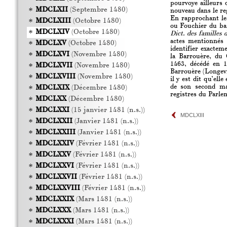
pourvoye ailleurs 
MDCLXII
(Septembre 1480)
nouveau dans le reg
En rapprochant le
MDCLXIII
(Octobre 1480)
ou Fouchier du bas
MDCLXIV
(Octobre 1480)
Dict. des familles 
actes mentionnés 
MDCLXV
(Octobre 1480)
identifier exacteme
MDCLXVI
(Novembre 1480)
la Barrouère, du 
1463, décédé en 1
MDCLXVII
(Novembre 1480)
Barrouère (Longevi
MDCLXVIII
(Novembre 1480)
il y est dit qu’ell
de son second ma
MDCLXIX
(Décembre 1480)
registres du Parle
MDCLXX
(Décembre 1480)
MDCLXXI
(15 janvier 1481 (n.s.))
MDCLXIII
MDCLXXII
(Janvier 1481 (n.s.))
MDCLXXIII
(Janvier 1481 (n.s.))
MDCLXXIV
(Février 1481 (n.s.))
MDCLXXV
(Février 1481 (n.s.))
MDCLXXVI
(Février 1481 (n.s.))
MDCLXXVII
(Février 1481 (n.s.))
MDCLXXVIII
(Février 1481 (n.s.))
MDCLXXIX
(Mars 1481 (n.s.))
MDCLXXX
(Mars 1481 (n.s.))
MDCLXXXI
(Mars 1481 (n.s.))