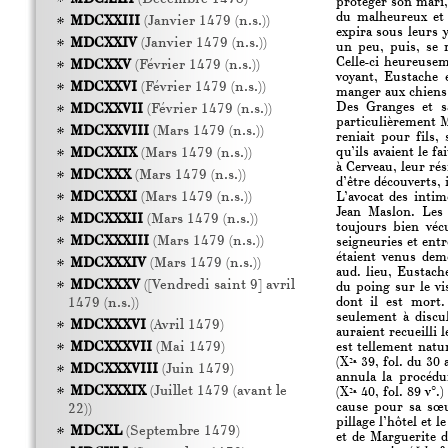
protéger son mari,
du malheureux et l
MDCXXIII
(Janvier 1479 (n.s.))
expira sous leurs 
MDCXXIV
(Janvier 1479 (n.s.))
un peu, puis, se r
Celle-ci heureuse
MDCXXV
(Février 1479 (n.s.))
voyant, Eustache 
MDCXXVI
(Février 1479 (n.s.))
manger aux chiens 
Des Granges et sa
MDCXXVII
(Février 1479 (n.s.))
particulièrement M
MDCXXVIII
(Mars 1479 (n.s.))
reniait pour fils,
qu’ils avaient le f
MDCXXIX
(Mars 1479 (n.s.))
à Cerveau, leur ré
MDCXXX
(Mars 1479 (n.s.))
d’être découverts, 
MDCXXXI
(Mars 1479 (n.s.))
L’avocat des intim
Jean Maslon. Les 
MDCXXXII
(Mars 1479 (n.s.))
toujours bien véc
MDCXXXIII
(Mars 1479 (n.s.))
seigneuries et ent
étaient venus dem
MDCXXXIV
(Mars 1479 (n.s.))
aud. lieu, Eustach
MDCXXXV
([Vendredi saint 9] avril
du poing sur le vi
dont il est mort.
1479 (n.s.))
seulement à discu
MDCXXXVI
(Avril 1479)
auraient recueilli 
MDCXXXVII
(Mai 1479)
est tellement natur
(X
39, fol. du 30 
2a
MDCXXXVIII
(Juin 1479)
annula la procédu
MDCXXXIX
(Juillet 1479 (avant le
(X
40, fol. 89 v°.
2a
cause pour sa sœur
22))
pillage l’hôtel et
MDCXL
(Septembre 1479)
et de Marguerite d