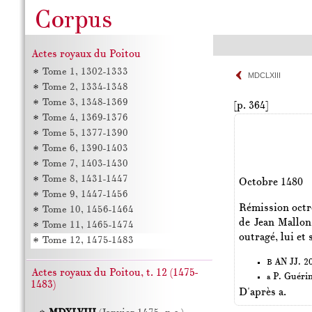
Actes royaux du Poitou
Tome 1, 1302-1333
MDCLXIII
Tome 2, 1334-1348
Tome 3, 1348-1369
[p. 364]
Tome 4, 1369-1376
Tome 5, 1377-1390
Tome 6, 1390-1403
Tome 7, 1403-1430
Tome 8, 1431-1447
Octobre 1480
Tome 9, 1447-1456
Rémission octr
Tome 10, 1456-1464
de Jean Mallon
Tome 11, 1465-1474
outragé, lui et 
Tome 12, 1475-1483
AN JJ. 20
B
Actes royaux du Poitou, t. 12 (1475-
P. Guéri
a
1483)
D'après a.