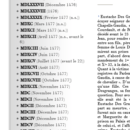
MDLXXXVII
(Décembre 1476)
MDLXXXVIII
(1476)
1
Eustache Des Gran
MDLXXXIX
(Février 1477 (n.s.))
écuyer seigneur de
MDXC
(Mars 1477 (n.s.))
Chapelle-Gaudin, e
Courdault, et de P
MDXCI
(Mars 1477 (n.s.))
décédé avant le 23
MDXCII
(Avril 1477 (n.s., avant le
Jean, pour rendre 
6))
entre son fils, pèr
femme de Louis Des
MDXCIII
(Juin 1477)
mirent aux prises 
MDXCIV
(Juin 1477)
part, d’abord deva
mandement du 1
er
MDXCV
(Juillet 1477 (avant le 22))
et X
32, à la date.
2a
MDXCVI
(Août 1477)
Quant à la victime
registres du Parlem
MDXCVII
(Octobre 1477)
Gaudin, à cause de
MDXCVIII
([Octobre 1477])
de chevalier ». D’u
qu’une fille. Ce
MDXCIX
(Novembre 1477)
Desgranges, sa fem
MDC
(Novembre 1477)
question. Pour avoi
MDCI
(Novembre 1477)
elle avait été la
Eustache Des Gran
MDCII
(Décembre 1477)
part au meurtre, 
MDCIII
(Décembre 1477)
furent mis en cau
et Marguerite de 
MDCIV
(Décembre 1477)
prison au Palais et
MDCV
(Décembre 1477)
de celui-ci, et l’a