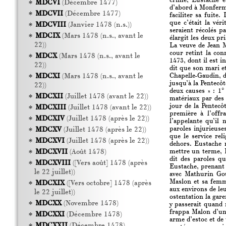
crime, Eustache é
MDCVI
(Décembre 1477)
d’abord à Monfermi
MDCVII
(Décembre 1477)
faciliter sa fuite
que c’était la vér
MDCVIII
(Janvier 1478 (n.s.))
seraient récolés pa
MDCIX
(Mars 1478 (n.s., avant le
élargit les deux pr
22))
La veuve de Jean M
cour retînt la con
MDCX
(Mars 1478 (n.s., avant le
1473, dont il est i
22))
dit que son mari et
Chapelle-Gaudin, d
MDCXI
(Mars 1478 (n.s., avant le
jusqu’à la Pentecô
22))
deux causes » : 1°
MDCXII
(Juillet 1478 (avant le 22))
matériaux par des 
jour de la Pentecôt
MDCXIII
(Juillet 1478 (avant le 22))
première à l’offr
MDCXIV
(Juillet 1478 (après le 22))
l’appelante qu’il
paroles injurieuse
MDCXV
(Juillet 1478 (après le 22))
que le service re
MDCXVI
(Juillet 1478 (après le 22))
dehors. Eustache r
mettre un terme, L
MDCXVII
(Août 1478)
dit des paroles q
MDCXVIII
([Vers août] 1478 (après
Eustache, prenant 
le 22 juillet))
avec Mathurin Gou
Maslon et sa femm
MDCXIX
([Vers octobre] 1478 (après
aux environs de leu
le 22 juillet))
ostentation la gare
MDCXX
(Novembre 1478)
y passerait quand 
frappa Malon d’un 
MDCXXI
(Décembre 1478)
arme d’estoc et de 
MDCXXII
(Décembre 1478)