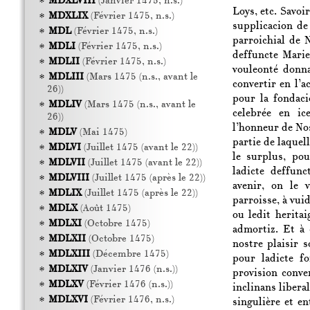
MDXLVIII
(Janvier 1475, n.s.)
Loys, etc. Savoi
MDXLIX
(Février 1475, n.s.)
supplicacion de
MDL
(Février 1475, n.s.)
parroichial de 
MDLI
(Février 1475, n.s.)
deffuncte Marie
MDLII
(Février 1475, n.s.)
vouleonté donna
MDLIII
(Mars 1475 (n.s., avant le
convertir en l’a
26))
pour la fondaci
MDLIV
(Mars 1475 (n.s., avant le
celebrée en ic
26))
l’honneur de Nos
MDLV
(Mai 1475)
partie de laquell
MDLVI
(Juillet 1475 (avant le 22))
le surplus, pou
MDLVII
(Juillet 1475 (avant le 22))
ladicte deffunc
MDLVIII
(Juillet 1475 (après le 22))
avenir, on le 
MDLIX
(Juillet 1475 (après le 22))
parroisse, à vui
MDLX
(Août 1475)
ou ledit heritai
MDLXI
(Octobre 1475)
admortiz. Et à 
MDLXII
(Octobre 1475)
nostre plaisir s
MDLXIII
(Décembre 1475)
pour ladicte f
MDLXIV
(Janvier 1476 (n.s.))
provision conve
MDLXV
(Février 1476 (n.s.))
inclinans libera
MDLXVI
(Février 1476, n.s.)
singulière et e