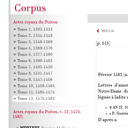
Actes royaux du Poitou
Tome 1, 1302-1333
MDCCXI
Tome 2, 1334-1348
Tome 3, 1348-1369
[p. 515]
Tome 4, 1369-1376
Tome 5, 1377-1390
Tome 6, 1390-1403
Tome 7, 1403-1430
Tome 8, 1431-1447
Février 1482 (n.
Tome 9, 1447-1456
Lettres d’amor
Tome 10, 1456-1464
Notre-Dame du
Tome 11, 1465-1474
léguée à ladite
Tome 12, 1475-1483
AN JJ. 20
B
Actes royaux du Poitou, t. 12 (1475-
P. Guéri
a
1483)
D'après a.