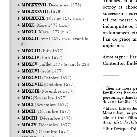
Thouars, et à t
MDLXXXVII
(Décembre 1476)
octroy et chose
MDLXXXVIII
(1476)
successeurs curez
MDLXXXIX
(Février 1477 (n.s.))
tel est nostre 
MDXC
(Mars 1477 (n.s.))
indampnité ou la
MDXCI
(Mars 1477 (n.s.))
ordonnances, etc
MDXCII
(Avril 1477 (n.s., avant le
l’an de grace m
6))
ungiesme.
MDXCIII
(Juin 1477)
Ainsi signé : Par
MDXCIV
(Juin 1477)
Contentor. Budé
MDXCV
(Juillet 1477 (avant le 22))
MDXCVI
(Août 1477)
MDXCVII
(Octobre 1477)
MDXCVIII
([Octobre 1477])
1
Rien ne nous per
MDXCIX
(Novembre 1477)
famille des Berlan
personnage dans la
MDC
(Novembre 1477)
de cette famille. (
D
MDCI
(Novembre 1477)
2
Marie, fille de Je
MDCII
(Décembre 1477)
Montauban, sa pre
elle eut trois fil
MDCIII
(Décembre 1477)
Arch. hist. du Poit
MDCIV
(Décembre 1477)
3
Sur l’évêque d’Alb
MDCV
(Décembre 1477)