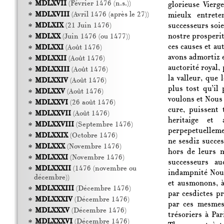
MDLXVII
(Février 1476 (n.s.))
glorieuse Vierg
MDLXVIII
(Avril 1476 (après le 27))
mieulx entrete
successeurs soie
MDLXIX
(21 Juin 1476)
nostre prosperit
MDLXX
(Juin 1476 (ou 1477))
ces causes et a
MDLXXI
(Août 1476)
avons admortiz e
MDLXXII
(Août 1476)
auctorité royal, 
MDLXXIII
(Août 1476)
la valleur, que 
MDLXXIV
(Août 1476)
plus tost qu’il 
MDLXXV
(Août 1476)
voulons et Nous 
MDLXXVI
(26 août 1476)
cure, puissent 
MDLXXVII
(Août 1476)
heritaige et
MDLXXVIII
(Septembre 1476)
perpepetuellem
MDLXXIX
(Octobre 1476)
ne sesdiz succes
MDLXXX
(Novembre 1476)
hors de leurs 
MDLXXXI
(Novembre 1476)
successeurs a
MDLXXXII
(1476 (novembre ou
indampnité Nous
décembre))
et ausmonons, à
MDLXXXIII
(Décembre 1476)
par cesdictes p
MDLXXXIV
(Décembre 1476)
par ces mesmes
MDLXXXV
(Décembre 1476)
trésoriers à Pa
MDLXXXVI
(Décembre 1476)