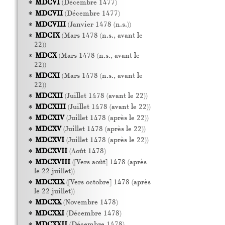
MDCVI
(Décembre 1477)
MDCVII
(Décembre 1477)
MDCVIII
(Janvier 1478 (n.s.))
MDCIX
(Mars 1478 (n.s., avant le
22))
MDCX
(Mars 1478 (n.s., avant le
22))
MDCXI
(Mars 1478 (n.s., avant le
22))
MDCXII
(Juillet 1478 (avant le 22))
MDCXIII
(Juillet 1478 (avant le 22))
MDCXIV
(Juillet 1478 (après le 22))
MDCXV
(Juillet 1478 (après le 22))
MDCXVI
(Juillet 1478 (après le 22))
MDCXVII
(Août 1478)
MDCXVIII
([Vers août] 1478 (après
le 22 juillet))
MDCXIX
([Vers octobre] 1478 (après
le 22 juillet))
MDCXX
(Novembre 1478)
MDCXXI
(Décembre 1478)
MDCXXII
(Décembre 1478)