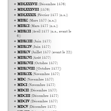
MDLXXXVII
(Décembre 1476)
MDLXXXVIII
(1476)
MDLXXXIX
(Février 1477 (n.s.))
MDXC
(Mars 1477 (n.s.))
MDXCI
(Mars 1477 (n.s.))
MDXCII
(Avril 1477 (n.s., avant le
6))
MDXCIII
(Juin 1477)
MDXCIV
(Juin 1477)
MDXCV
(Juillet 1477 (avant le 22))
MDXCVI
(Août 1477)
MDXCVII
(Octobre 1477)
MDXCVIII
([Octobre 1477])
MDXCIX
(Novembre 1477)
MDC
(Novembre 1477)
MDCI
(Novembre 1477)
MDCII
(Décembre 1477)
MDCIII
(Décembre 1477)
MDCIV
(Décembre 1477)
MDCV
(Décembre 1477)