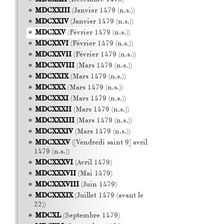
MDCXXIII
(Janvier 1479 (n.s.))
MDCXXIV
(Janvier 1479 (n.s.))
MDCXXV
(Février 1479 (n.s.))
MDCXXVI
(Février 1479 (n.s.))
MDCXXVII
(Février 1479 (n.s.))
MDCXXVIII
(Mars 1479 (n.s.))
MDCXXIX
(Mars 1479 (n.s.))
MDCXXX
(Mars 1479 (n.s.))
MDCXXXI
(Mars 1479 (n.s.))
MDCXXXII
(Mars 1479 (n.s.))
MDCXXXIII
(Mars 1479 (n.s.))
MDCXXXIV
(Mars 1479 (n.s.))
MDCXXXV
([Vendredi saint 9] avril
1479 (n.s.))
MDCXXXVI
(Avril 1479)
MDCXXXVII
(Mai 1479)
MDCXXXVIII
(Juin 1479)
MDCXXXIX
(Juillet 1479 (avant le
22))
MDCXL
(Septembre 1479)