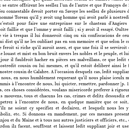
 se entre offrirent les seellez l’un de l’autre et que Françoys de 
u connestable devoit porter en Savoye les seellez de plusieurs
nommé Toreau qu’il y avoit ung homme qui avoit parlé à nostredi
c’estoit pour faire une entreprinse sur le chasteau d’Angiers 
oit faillie et que l’omme y avoit failli ; si y avoit il essayé. Oult
e vie à trespas il lui donneroit cinq ou six confiscacions de ceu
 lui dist qu’il ne les oubliast pas en son memoire et que selon le 
le feroit si riche qu’il auroit assez, et que une foiz il se serviroit
le louast et mist en bon bruit envers les nobles et le peuple, et 
jour il fauldroit hacher en pièces ses malveillans, ce que ledit 
ostredit cousin ou lui mesmes, et qu’il estoit deliberé ainsi le 
nostre cousin de Calabre. A l’occasion desquelz cas, ledit supplia
s nous, en nous humblement requerant qu’il nous plaise iceulx ma
commis à l’encontre de nous, lui quicter, remettre, pardonner
[p. 
, ces choses considérées, voulans misericorde preferer à rigueur
us mouvens, tous et chacuns les cas, crimes et delitz dessusdiz e
petrez à l’encontre de nous, en quelque manière que ce soit,
ilz ne soient cy specifiez et declairez, et lesquelz nous les 
boliz, etc. Si donnons en mandement, par ces mesmes presentes
jou et du Maine et à tous noz autres justiciers et officiers, etc.
rdon ilz facent, seuffrent et laissent ledit suppliant joir et us