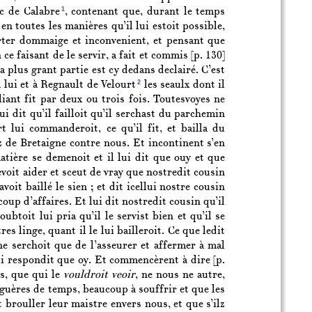
1
c de Calabre
, contenant que, durant le temps
 en toutes les manières qu’il lui estoit possible,
urter dommaige et inconvenient, et pensant que
n ce faisant de le servir, a fait et commis
[p. 130]
a plus grant partie est cy dedans declairé. C’est
2
 lui et à Regnault de Velourt
les seaulx dont il
liant fit par deux ou trois fois. Toutesvoyes ne
ui dit qu’il failloit qu’il serchast du parchemin
rt lui commanderoit, ce qu’il fit, et bailla du
ez de Bretaigne contre nous. Et incontinent s’en
tière se demenoit et il lui dit que ouy et que
evoit aider et sceut de vray que nostredit cousin
voit baillé le sien ; et dit icellui nostre cousin
up d’affaires. Et lui dit nostredit cousin qu’il
ubtoit lui pria qu’il le servist bien et qu’il se
tres linge, quant il le lui bailleroit. Ce que ledit
ne serchoit que de l’asseurer et affermer à mal
l lui respondit que oy. Et commencèrent à dire
[p.
es, que qui le
vouldroit veoir
, ne nous ne autre,
 guères de temps, beaucoup à souffrir et que les
 brouller leur maistre envers nous, et que s’ilz