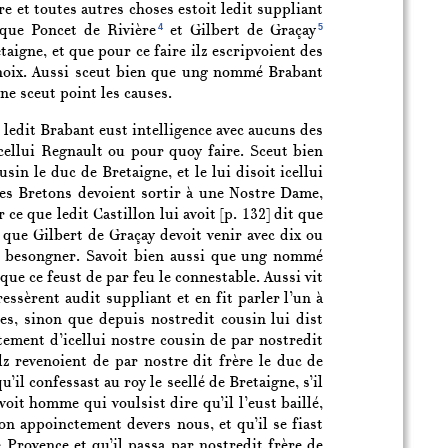
ire et toutes autres choses estoit ledit suppliant
4
5
 que Poncet de Rivière
et Gilbert de Graçay
taigne, et que pour ce faire ilz escripvoient des
e noix. Aussi sceut bien que ung nommé Brabant
ne sceut point les causes.
 ledit Brabant eust intelligence avec aucuns des
icellui Regnault ou pour quoy faire. Sceut bien
usin le duc de Bretaigne, et le lui disoit icellui
e les Bretons devoient sortir à une Nostre Dame,
 ce que ledit Castillon lui avoit
[p. 132]
dit que
et que Gilbert de Graçay devoit venir avec dix ou
à besongner. Savoit bien aussi que ung nommé
que ce feust de par feu le connestable. Aussi vit
ssèrent audit suppliant et en fit parler l’un à
les, sinon que depuis nostredit cousin lui dist
ctement d’icellui nostre cousin de par nostredit
lz revenoient de par nostre dit frère le duc de
’il confessast au roy le seellé de Bretaigne, s’il
y avoit homme qui voulsist dire qu’il l’eust baillé,
t son appoinctement devers nous, et qu’il se fiast
 Provence et qu’il passa par nostredit frère de