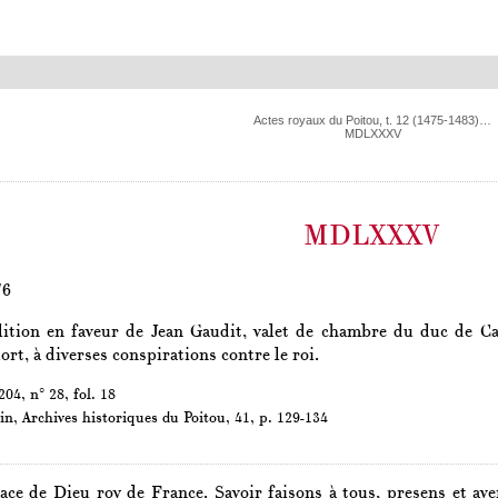
Actes royaux du Poitou, t. 12 (1475-1483)…
MDLXXXV
MDLXXXV
76
lition en faveur de Jean Gaudit, valet de chambre du duc de Cal
rt, à diverses conspirations contre le roi.
04, n° 28, fol. 18
in,
Archives historiques du Poitou
, 41, p. 129-134
race de Dieu roy de France. Savoir faisons à tous, presens et av