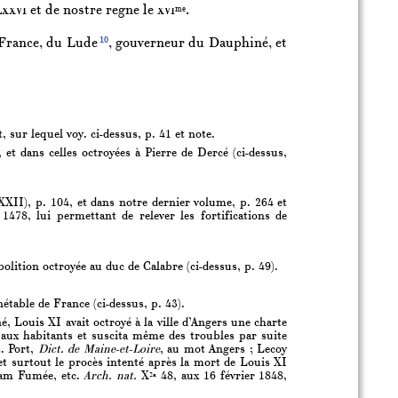
lxxvi
et de nostre regne le
xvi
.
me
10
 France, du Lude
, gouverneur du Dauphiné, et
sur lequel voy. ci-dessus, p. 41 et note.
et dans celles octroyées à Pierre de Dercé (ci-dessus,
XXII), p. 104, et dans notre dernier volume, p. 264 et
1478, lui permettant de relever les fortifications de
ition octroyée au duc de Calabre (ci-dessus, p. 49).
étable de France (ci-dessus, p. 43).
, Louis XI avait octroyé à la ville d’Angers une charte
n aux habitants et suscita même des troubles par suite
C. Port,
Dict. de Maine-et-Loire
, au mot Angers ; Lecoy
, et surtout le procès intenté après la mort de Louis XI
Adam Fumée, etc.
Arch. nat.
X
48, aux 16 février 1848,
2a