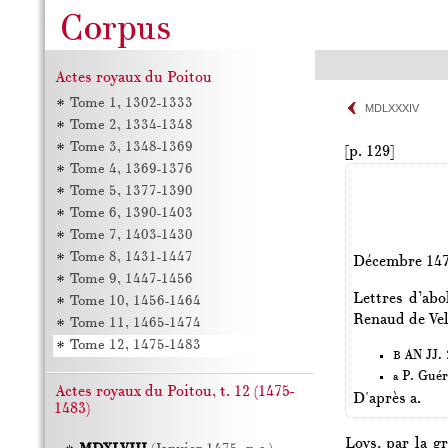
Actes royaux du Poitou
Tome 1, 1302-1333
MDLXXXIV
Tome 2, 1334-1348
Tome 3, 1348-1369
[p. 129]
Tome 4, 1369-1376
Tome 5, 1377-1390
Tome 6, 1390-1403
Tome 7, 1403-1430
Tome 8, 1431-1447
Décembre 14
Tome 9, 1447-1456
Lettres d’abo
Tome 10, 1456-1464
Renaud de Velo
Tome 11, 1465-1474
Tome 12, 1475-1483
AN JJ. 2
B
P. Guér
a
Actes royaux du Poitou, t. 12 (1475-
D'après a.
1483)
Loys, par la g