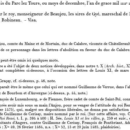
is du Parc lez Tours, ou moys de decembre, l’an de grace mil
iiii
c
ar le roy, monseigneur de Beaujeu, les sires de Gyé, mareschal de
. Robineau. — Visa.
ou, comte du Maine et de Mortain, duc de Calabre, vicomte de Châtellerault, 
de ce personnage dans les lettres d’abolition en faveur du duc de Calabre, 
 peut-être omis ici quelques mots.
e a été l’objet de deux notices développées, dans notre t. X (
Arch. hist.
, X
ront complétées ci-dessous, à l’occasion des lettres de Louis XI, de mars 
raçay, cf. ci-dessus, p. 46, note.
raît être le même que celui qui est nommé Guillaume de Verrue, dans l’abol
 de Bourbon et d’Auvergne (ci-dessus, p. 44, note.)
ançois de Luxembourg, s
de Fiennes, frère cadet de comte de Saint-Pol, conn
r
ès avoir mis sous sa main l’Anjou, pour se venger de l’attitude du roi René
er 1475), qui, malgré ses dispositions libérales, ne donna pas satisfactio
e Guillaume de Cerisay, maire nommé par le roi. (Sur cette affaire, voy. 
Roi René
, t. I, p. 394 à 400 ; H. Sée,
Louis XI et les villes
, p. 259 et suiv.
bitants d’Angers, contre Guillaume de Cerisay, François de Pontbriant, 
5 ; X
49, 26 février 1484, n.s. ; X
52, 13 et 20 juin 1485, plaidoiries).
2a
2a