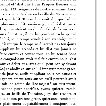
8
Saint-Pol
dist que à une Pasques fleuries, ung
 des
[p. 133]
seigneurs de nostre royaume. Aussi
t cousin de Calabre en la ville du Mans en ung
et que ledit Toreau lui avoit dit que ladicte
re plus nostre dit cousin ung jour lui dist que si
lx qui s’estoient meslez du fait de la mairerie
cours de nature, ilz ne lui povoient eschapper ni
 de lui, se le temps venoit à son avantaige, en le
lui disant que le temps ne dureroit pas tousjours
suppliant lui accorda et lui dist que jamaiz ne
faire envers et contre tous, en lui tenant bons
nt congnoissant avoir mal fait envers nous, s’est
ux et delitz et autres qu’il peut par sy devant
134]
et abolir et sur ce lui impartir notre grace.
 de justice, audit suppliant pour ces causes et
t generalement tous autres qu’il pourroit avoir
 soit de crime de lèze-majesté ou autrement,
y tenons pour specifiez, avons quictez, remis,
, au bailli de Touraine, juge des ressors et
, que de noz presens grace, quictance, remission,
er plainement et paisiblement à tousjours, etc.