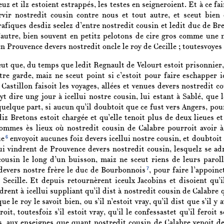
uz et ilz estoient estrappés, les testes en seigneroient. Et à ce fa
rvir nostredit cousin contre nous et tout autre, et sceut bien
afiques desdiz seelez d’entre nostredit cousin et ledit duc de Bre
 l’autre, bien souvent en petitz pelotons de cire gros comme un
en Prouvence devers nostredit oncle le roy de Cecille ; toutesvoyes 
ut que, du temps que ledit Regnault de Velourt estoit prisonnier,
tre garde, maiz ne sceut point si c’estoit pour faire eschapper 
 Castillon faisoit les voyages, allées et venues devers nostredit co
oyt dire ung jour à icellui nostre cousin, lui estant à Sablé, qu
uelque part, si aucun qu’il doubtoit que ce fust vers Angers, pour
sdiz Bretons estoit chargée et qu’elle tenoit plus de deux lieues 
ommes ès lieux où nostredit cousin de Calabre pourroit avoir 
6
ue
envoyoit aucunes foiz devers icellui nostre cousin, et doubtoit 
i vindrent de Prouvence devers nostredit cousin, lesquelz se adre
 cousin le long d’un buisson, maiz ne sceut riens de leurs parol
7
t devers nostre frère le duc de Bourbonnois
, pour faire l’appoin
 Secille. Et depuis retournèrent iceulx Jacobins et disoient qu’i
rent à icellui suppliant qu’il dist à nostredit cousin de Calabre qu
que le roy le savoit bien, ou s’il n’estoit vray, qu’il dist que s’il 
roit, toutesfoiz s’il estoit vray, qu’il le confessastet qu’il feroi
s, aux enseignes que quant nostredit cousin de Calabre venoit de