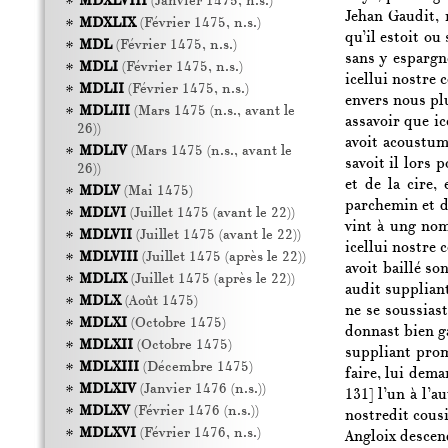
MDXLVIII
(Janvier 1475, n.s.)
Jehan Gaudit, 
MDXLIX
(Février 1475, n.s.)
qu’il estoit ou
MDL
(Février 1475, n.s.)
sans y espargn
MDLI
(Février 1475, n.s.)
icellui nostre 
MDLII
(Février 1475, n.s.)
envers nous plu
MDLIII
(Mars 1475 (n.s., avant le
assavoir que ic
26))
avoit acoustumé
MDLIV
(Mars 1475 (n.s., avant le
savoit il lors 
26))
et de la cire,
MDLV
(Mai 1475)
parchemin et de
MDLVI
(Juillet 1475 (avant le 22))
vint à ung nom
MDLVII
(Juillet 1475 (avant le 22))
icellui nostre 
MDLVIII
(Juillet 1475 (après le 22))
avoit baillé so
MDLIX
(Juillet 1475 (après le 22))
audit suppliant
MDLX
(Août 1475)
ne se soussiast
MDLXI
(Octobre 1475)
donnast bien ga
MDLXII
(Octobre 1475)
suppliant promi
MDLXIII
(Décembre 1475)
faire, lui dema
MDLXIV
(Janvier 1476 (n.s.))
131]
l’un à l’a
MDLXV
(Février 1476 (n.s.))
nostredit cousi
MDLXVI
(Février 1476, n.s.)
Angloix descend