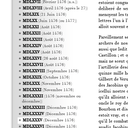
MDLXVII
(Février 1476 (n.s.))
estoient congne
MDLXVIII
(Avril 1476 (après le 27))
deliberé de se
menoyent les tr
MDLXIX
(21 Juin 1476)
lettres l’un à
MDLXX
(Juin 1476 (ou 1477))
alloit souvent 
MDLXXI
(Août 1476)
MDLXXII
(Août 1476)
Pareillement se
MDLXXIII
(Août 1476)
archers de nos
MDLXXIV
(Août 1476)
aussi que ledit
MDLXXV
(Août 1476)
Castillon ; et 
MDLXXVI
(26 août 1476)
maiz ne sceut q
MDLXXVII
(Août 1476)
l’artillerie de
MDLXXVIII
(Septembre 1476)
quinze mille h
MDLXXIX
(Octobre 1476)
Gilbert de Ver
MDLXXX
(Novembre 1476)
des Jacobins qu
MDLXXXI
(Novembre 1476)
icellui nostre
MDLXXXII
(1476 (novembre ou
qu’ilz alloien
décembre))
oncle le roy de
MDLXXXIII
(Décembre 1476)
Bourbon et disd
MDLXXXIV
(Décembre 1476)
estoit vray, et 
MDLXXXV
(Décembre 1476)
qu’il le combat
MDLXXXVI
(Décembre 1476)
ausdiz Jacobin