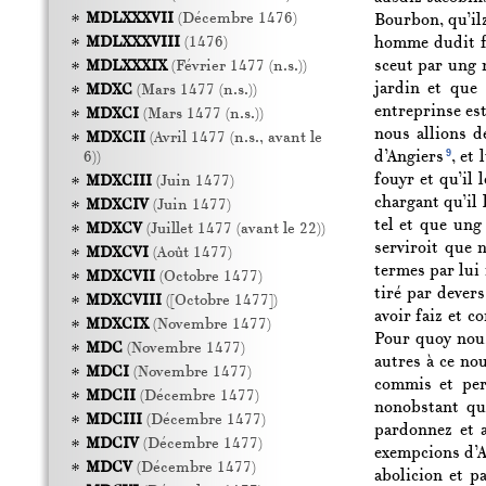
MDLXXXVII
(Décembre 1476)
Bourbon, qu’ilz
homme dudit fe
MDLXXXVIII
(1476)
sceut par ung 
MDLXXXIX
(Février 1477 (n.s.))
jardin et que 
MDXC
(Mars 1477 (n.s.))
entreprinse est
MDXCI
(Mars 1477 (n.s.))
nous allions d
MDXCII
(Avril 1477 (n.s., avant le
9
d’Angiers
, et
6))
fouyr et qu’il 
MDXCIII
(Juin 1477)
chargant qu’il 
MDXCIV
(Juin 1477)
tel et que ung 
MDXCV
(Juillet 1477 (avant le 22))
serviroit que n
MDXCVI
(Août 1477)
termes par lui 
MDXCVII
(Octobre 1477)
tiré par dever
MDXCVIII
([Octobre 1477])
avoir faiz et 
MDXCIX
(Novembre 1477)
Pour quoy nous
MDC
(Novembre 1477)
autres à ce no
MDCI
(Novembre 1477)
commis et per
MDCII
(Décembre 1477)
nonobstant qu’
MDCIII
(Décembre 1477)
pardonnez et a
MDCIV
(Décembre 1477)
exempcions d’An
MDCV
(Décembre 1477)
abolicion et pa