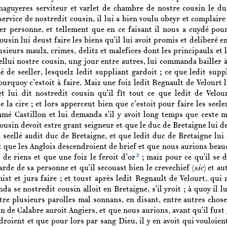
naguyeres serviteur et varlet de chambre de nostre cousin le du
 service de nostredit cousin, il lui a bien voulu obeyr et complaire
er personne, et tellement que en ce faisant il nous a cuydé po
cousin lui deust faire les biens qu’il lui avoit promis et deliberé e
sieurs maulx, crimes, delitz et malefices dont les principaulx et l
ellui nostre cousin, ung jour entre autres, lui commanda bailler à
 de seeller, lesquelz ledit suppliant gardoit ; ce que ledit supp
pourquoy c’estoit à faire. Maiz une foiz ledit Regnault de Velourt l
 et lui dit nostredit cousin qu’il fît tout ce que ledit de Velou
 la cire ; et lors apperceut bien que c’estoit pour faire les seel
mé Castillon et lui demanda s’il y avoit long temps que ceste ma
cousin devoit estre grant seigneur et que le duc de Bretaigne lui d
n seellé audit duc de Bretaigne, et que ledit duc de Bretaigne lui a
 que les Anglois descendroient de brief et que nous aurions beauco
3
 de riens et que une foiz le feroit d’or
; maiz pour ce qu’il se do
rde de sa personne et qu’il secouast bien le crevechief (
sic
) et au
st et jura faire ; et toust après ledit Regnault de Velourt, qui 
nda se nostredit cousin alloit en Bretaigne, s’il yroit ; à quoy i
utre plusieurs parolles mal sonnans, en disant, entre autres chos
n de Calabre auroit Angiers, et que nous aurions, avant qu’il fust
roient et que pour lors par sang Dieu, il y en avoit qui vouloient