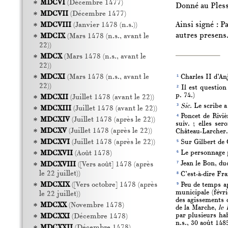
MDCVI
(Décembre 1477)
Donné au Pless
MDCVII
(Décembre 1477)
Ainsi signé : P
MDCVIII
(Janvier 1478 (n.s.))
autres presens
MDCIX
(Mars 1478 (n.s., avant le
22))
MDCX
(Mars 1478 (n.s., avant le
22))
1
MDCXI
(Mars 1478 (n.s., avant le
Charles II d’Anj
22))
2
Il est question 
p. 74.)
MDCXII
(Juillet 1478 (avant le 22))
3
Sic.
Le scribe a
MDCXIII
(Juillet 1478 (avant le 22))
4
Poncet de Rivièr
MDCXIV
(Juillet 1478 (après le 22))
suiv. ; elles se
MDCXV
(Juillet 1478 (après le 22))
Château-Larcher.
MDCXVI
(Juillet 1478 (après le 22))
5
Sur Gilbert de G
6
MDCXVII
(Août 1478)
Le personnage pa
7
Jean le Bon, duc
MDCXVIII
([Vers août] 1478 (après
le 22 juillet))
8
C’est-à-dire Fr
9
MDCXIX
([Vers octobre] 1478 (après
Peu de temps apr
municipale (févri
le 22 juillet))
des agissements d
MDCXX
(Novembre 1478)
de la Marche,
le 
par plusieurs ha
MDCXXI
(Décembre 1478)
n.s., 30 août 148
MDCXXII
(Décembre 1478)